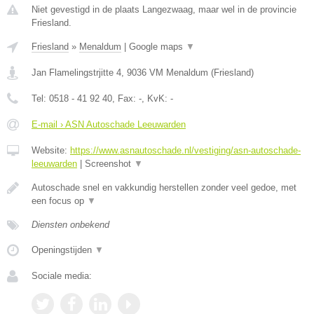
Niet gevestigd in de plaats Langezwaag, maar wel in de provincie
Friesland.
Friesland
»
Menaldum
|
Google maps
▼
Jan Flamelingstrjitte 4
,
9036 VM
Menaldum
(
Friesland
)
Tel:
0518 - 41 92 40
, Fax:
-
, KvK:
-
E-mail › ASN Autoschade Leeuwarden
Website:
https://www.asnautoschade.nl/vestiging/asn-autoschade-
leeuwarden
|
Screenshot
▼
Autoschade snel en vakkundig herstellen zonder veel gedoe, met
een focus op
▼
Diensten onbekend
Openingstijden
▼
Sociale media: