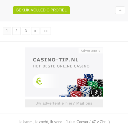
BEKIJK VOLLEDIG PROFIEL
1
2
3
»
»»
Uw advertentie hier? Mail ons
Ik kwam, ik zocht, ik vond - Julius Caesar / 47 v.Chr. ;)