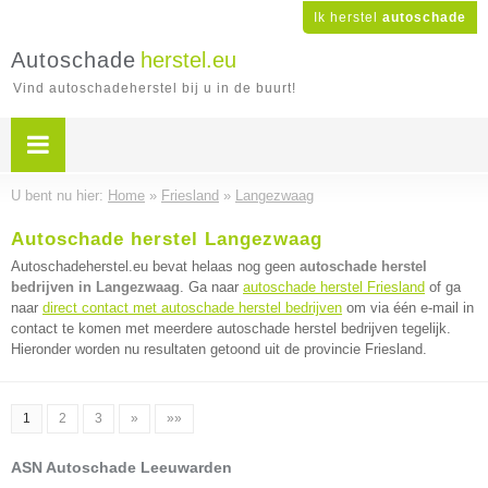
Ik herstel
autoschade
Autoschade
herstel.eu
Vind autoschadeherstel bij u in de buurt!
U bent nu hier:
Home
»
Friesland
»
Langezwaag
Autoschade herstel Langezwaag
Autoschadeherstel.eu bevat helaas nog geen
autoschade herstel
bedrijven in Langezwaag
. Ga naar
autoschade herstel Friesland
of ga
naar
direct contact met autoschade herstel bedrijven
om via één e-mail in
contact te komen met meerdere autoschade herstel bedrijven tegelijk.
Hieronder worden nu resultaten getoond uit de provincie Friesland.
1
2
3
»
»»
ASN Autoschade Leeuwarden