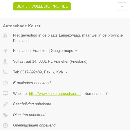
BEKIJK VOLLEDIG PROFIEL
Autoschade Keizer
Niet gevestigd in de plaats Langezwaag, maar wel in de provincie
Friesland.
Friesland
»
Franeker
|
Google maps
▼
Voltastraat 14
,
8801 PL
Franeker
(
Friesland
)
Tel:
0517-392489
, Fax:
-
, KvK:
-
E-mailadres onbekend
Website:
http://www.keizerautoschade.nl
|
Screenshot
▼
Beschrijving onbekend
Diensten onbekend
Openingstijden onbekend