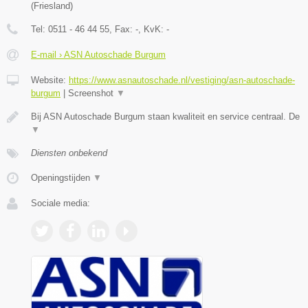
(
Friesland
)
Tel:
0511 - 46 44 55
, Fax:
-
, KvK:
-
E-mail › ASN Autoschade Burgum
Website:
https://www.asnautoschade.nl/vestiging/asn-autoschade-
burgum
|
Screenshot
▼
Bij ASN Autoschade Burgum staan kwaliteit en service centraal. De
▼
Diensten onbekend
Openingstijden
▼
Sociale media: