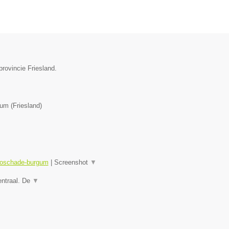
provincie Friesland.
gum
(
Friesland
)
utoschade-burgum
|
Screenshot
▼
entraal. De
▼