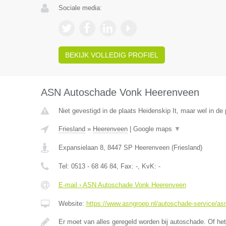
Sociale media:
BEKIJK VOLLEDIG PROFIEL
ASN Autoschade Vonk Heerenveen
Niet gevestigd in de plaats Heidenskip It, maar wel in de 
Friesland
»
Heerenveen
|
Google maps
▼
Expansielaan 8
,
8447 SP
Heerenveen
(
Friesland
)
Tel:
0513 - 68 46 84
, Fax:
-
, KvK:
-
E-mail › ASN Autoschade Vonk Heerenveen
Website:
https://www.asngroep.nl/autoschade-service/a
Er moet van alles geregeld worden bij autoschade. Of het