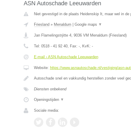
ASN Autoschade Leeuwarden
Niet gevestigd in de plaats Heidenskip It, maar wel in de 
Friesland
»
Menaldum
|
Google maps
▼
Jan Flamelingstrjitte 4
,
9036 VM
Menaldum
(
Friesland
)
Tel:
0518 - 41 92 40
, Fax:
-
, KvK:
-
E-mail › ASN Autoschade Leeuwarden
Website:
https://www.asnautoschade.nl/vestiging/asn-au
Autoschade snel en vakkundig herstellen zonder veel ge
Diensten onbekend
Openingstijden
▼
Sociale media: