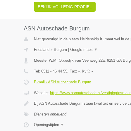
BEKIJK VOLLEDIG PROFIEL
ASN Autoschade Burgum
Niet gevestigd in de plaats Heidenskip It, maar wel in de 
Friesland
»
Burgum
|
Google maps
▼
Meester W.M. Oppedijk van Veenweg 22a
,
9251 GA
Bur
Tel:
0511 - 46 44 55
, Fax:
-
, KvK:
-
E-mail › ASN Autoschade Burgum
Website:
https://www.asnautoschade.nl/vestiging/asn-a
Bij ASN Autoschade Burgum staan kwaliteit en service c
Diensten onbekend
Openingstijden
▼