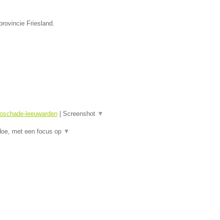
provincie Friesland.
toschade-leeuwarden
|
Screenshot
▼
doe, met een focus op
▼