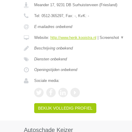
Meander 17
,
9231 DB
Surhuisterveen
(
Friesland
)
Tel:
0512-365297
, Fax:
-
, KvK:
-
E-mailadres onbekend
Website:
http://www.henk.kooistra.nl
|
Screenshot
▼
Beschrijving onbekend
Diensten onbekend
Openingstijden onbekend
Sociale media:
BEKIJK VOLLEDIG PROFIEL
Autoschade Keizer