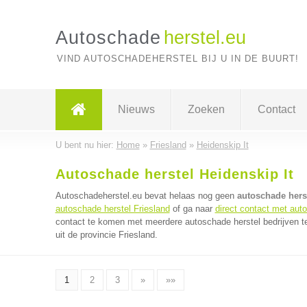
Autoschade
herstel.eu
VIND AUTOSCHADEHERSTEL BIJ U IN DE BUURT!
Nieuws
Zoeken
Contact
U bent nu hier:
Home
»
Friesland
»
Heidenskip It
Autoschade herstel Heidenskip It
Autoschadeherstel.eu bevat helaas nog geen
autoschade herst
autoschade herstel Friesland
of ga naar
direct contact met aut
contact te komen met meerdere autoschade herstel bedrijven te
uit de provincie Friesland.
1
2
3
»
»»