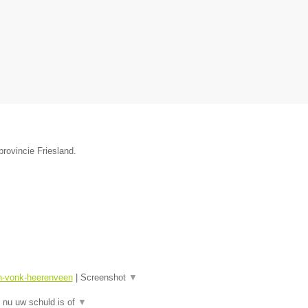
provincie Friesland.
sn-vonk-heerenveen
|
Screenshot
▼
 nu uw schuld is of
▼