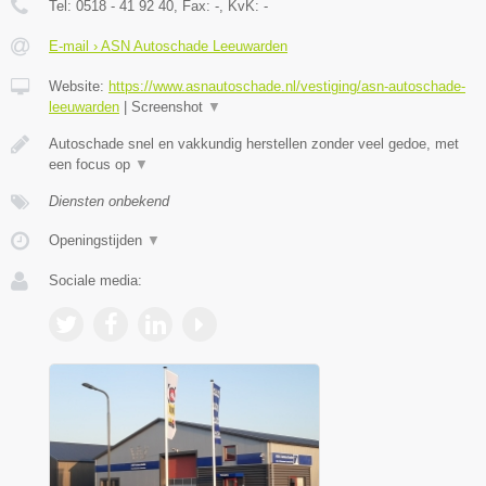
Tel:
0518 - 41 92 40
, Fax:
-
, KvK:
-
E-mail › ASN Autoschade Leeuwarden
Website:
https://www.asnautoschade.nl/vestiging/asn-autoschade-
leeuwarden
|
Screenshot
▼
Autoschade snel en vakkundig herstellen zonder veel gedoe, met
een focus op
▼
Diensten onbekend
Openingstijden
▼
Sociale media: