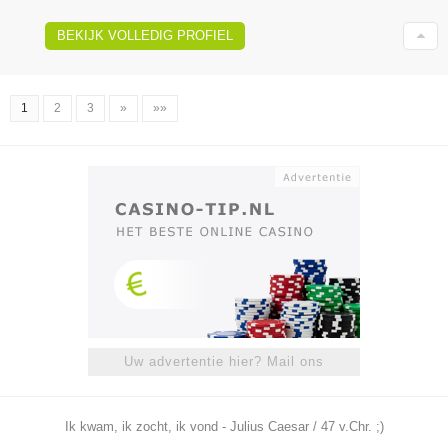
BEKIJK VOLLEDIG PROFIEL
1
2
3
»
»»
Uw advertentie hier? Mail ons
Ik kwam, ik zocht, ik vond - Julius Caesar / 47 v.Chr. ;)