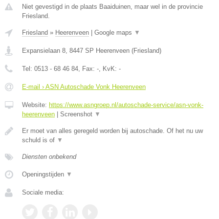
Niet gevestigd in de plaats Baaiduinen, maar wel in de provincie
Friesland.
Friesland
»
Heerenveen
|
Google maps
▼
Expansielaan 8
,
8447 SP
Heerenveen
(
Friesland
)
Tel:
0513 - 68 46 84
, Fax:
-
, KvK:
-
E-mail › ASN Autoschade Vonk Heerenveen
Website:
https://www.asngroep.nl/autoschade-service/asn-vonk-
heerenveen
|
Screenshot
▼
Er moet van alles geregeld worden bij autoschade. Of het nu uw
schuld is of
▼
Diensten onbekend
Openingstijden
▼
Sociale media: