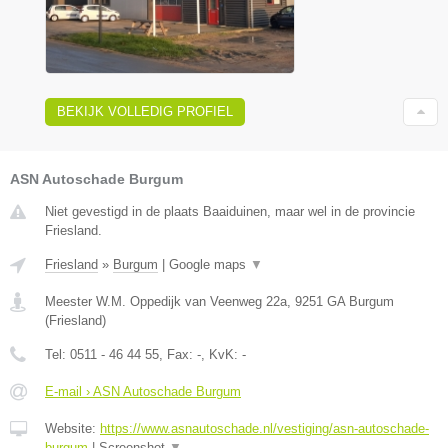
BEKIJK VOLLEDIG PROFIEL
ASN Autoschade Burgum
Niet gevestigd in de plaats Baaiduinen, maar wel in de provincie
Friesland.
Friesland
»
Burgum
|
Google maps
▼
Meester W.M. Oppedijk van Veenweg 22a
,
9251 GA
Burgum
(
Friesland
)
Tel:
0511 - 46 44 55
, Fax:
-
, KvK:
-
E-mail › ASN Autoschade Burgum
Website:
https://www.asnautoschade.nl/vestiging/asn-autoschade-
burgum
|
Screenshot
▼