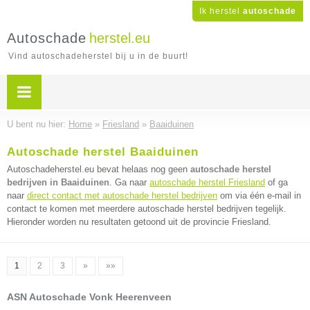
Ik herstel
autoschade
Autoschade
herstel.eu
Vind autoschadeherstel bij u in de buurt!
U bent nu hier:
Home
»
Friesland
»
Baaiduinen
Autoschade herstel Baaiduinen
Autoschadeherstel.eu bevat helaas nog geen
autoschade herstel
bedrijven in Baaiduinen
. Ga naar
autoschade herstel Friesland
of ga
naar
direct contact met autoschade herstel bedrijven
om via één e-mail in
contact te komen met meerdere autoschade herstel bedrijven tegelijk.
Hieronder worden nu resultaten getoond uit de provincie Friesland.
1
2
3
»
»»
ASN Autoschade Vonk Heerenveen