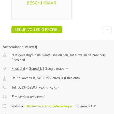
BEKIJK VOLLEDIG PROFIEL
Autoschade Verweij
Niet gevestigd in de plaats Baaiduinen, maar wel in de provincie
Friesland.
Friesland
»
Gorredijk
|
Google maps
▼
De Kalkovens 8
,
8401 JA
Gorredijk
(
Friesland
)
Tel:
0513-462508
, Fax:
-
, KvK:
-
E-mailadres onbekend
Website:
http://www.autoschadeverweij.nl
|
Screenshot
▼