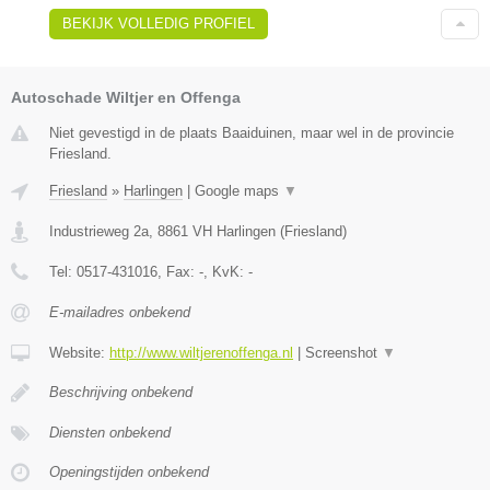
BEKIJK VOLLEDIG PROFIEL
Autoschade Wiltjer en Offenga
Niet gevestigd in de plaats Baaiduinen, maar wel in de provincie
Friesland.
Friesland
»
Harlingen
|
Google maps
▼
Industrieweg 2a
,
8861 VH
Harlingen
(
Friesland
)
Tel:
0517-431016
, Fax:
-
, KvK:
-
E-mailadres onbekend
Website:
http://www.wiltjerenoffenga.nl
|
Screenshot
▼
Beschrijving onbekend
Diensten onbekend
Openingstijden onbekend