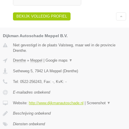
BEKIJK VOLLEDIG PROFIEL
Dijkman Autoschade Meppel B.V.
Niet gevestigd in de plaats Valsteeg, maar wel in de provincie
Drenthe.
Drenthe
»
Meppel
|
Google maps
▼
Setheweg 5
,
7942 LA
Meppel
(
Drenthe
)
Tel:
0522-256243
, Fax:
-
, KvK:
-
E-mailadres onbekend
Website:
http://www.dijkmanautoschade.nl
|
Screenshot
▼
Beschrijving onbekend
Diensten onbekend