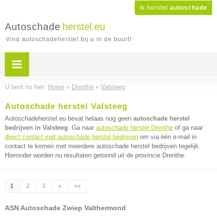
Ik herstel
autoschade
Autoschade
herstel.eu
Vind autoschadeherstel bij u in de buurt!
U bent nu hier:
Home
»
Drenthe
»
Valsteeg
Autoschade herstel Valsteeg
Autoschadeherstel.eu bevat helaas nog geen
autoschade herstel
bedrijven in Valsteeg
. Ga naar
autoschade herstel Drenthe
of ga naar
direct contact met autoschade herstel bedrijven
om via één e-mail in
contact te komen met meerdere autoschade herstel bedrijven tegelijk.
Hieronder worden nu resultaten getoond uit de provincie Drenthe.
1
2
3
»
»»
ASN Autoschade Zwiep Valthermond