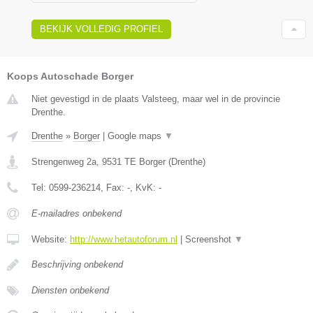
BEKIJK VOLLEDIG PROFIEL
Koops Autoschade Borger
Niet gevestigd in de plaats Valsteeg, maar wel in de provincie
Drenthe.
Drenthe
»
Borger
|
Google maps
▼
Strengenweg 2a
,
9531 TE
Borger
(
Drenthe
)
Tel:
0599-236214
, Fax:
-
, KvK:
-
E-mailadres onbekend
Website:
http://www.hetautoforum.nl
|
Screenshot
▼
Beschrijving onbekend
Diensten onbekend