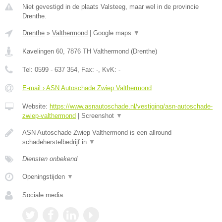
Niet gevestigd in de plaats Valsteeg, maar wel in de provincie
Drenthe.
Drenthe
»
Valthermond
|
Google maps
▼
Kavelingen 60
,
7876 TH
Valthermond
(
Drenthe
)
Tel:
0599 - 637 354
, Fax:
-
, KvK:
-
E-mail › ASN Autoschade Zwiep Valthermond
Website:
https://www.asnautoschade.nl/vestiging/asn-autoschade-
zwiep-valthermond
|
Screenshot
▼
ASN Autoschade Zwiep Valthermond is een allround
schadeherstelbedrijf in
▼
Diensten onbekend
Openingstijden
▼
Sociale media: