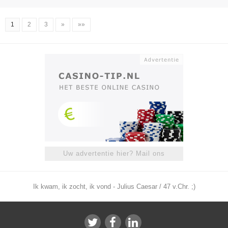
1
2
3
»
»»
Uw advertentie hier? Mail ons
Ik kwam, ik zocht, ik vond - Julius Caesar / 47 v.Chr. ;)