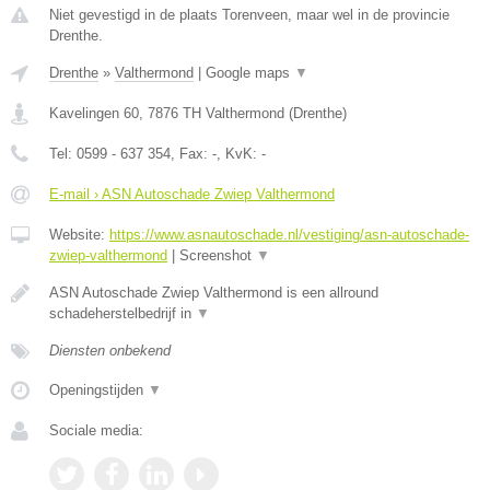
Niet gevestigd in de plaats Torenveen, maar wel in de provincie
Drenthe.
Drenthe
»
Valthermond
|
Google maps
▼
Kavelingen 60
,
7876 TH
Valthermond
(
Drenthe
)
Tel:
0599 - 637 354
, Fax:
-
, KvK:
-
E-mail › ASN Autoschade Zwiep Valthermond
Website:
https://www.asnautoschade.nl/vestiging/asn-autoschade-
zwiep-valthermond
|
Screenshot
▼
ASN Autoschade Zwiep Valthermond is een allround
schadeherstelbedrijf in
▼
Diensten onbekend
Openingstijden
▼
Sociale media: