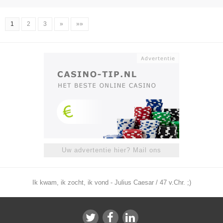
1
2
3
»
»»
Uw advertentie hier? Mail ons
Ik kwam, ik zocht, ik vond - Julius Caesar / 47 v.Chr. ;)