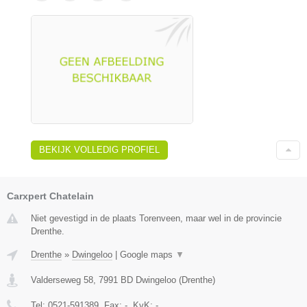
BEKIJK VOLLEDIG PROFIEL
Carxpert Chatelain
Niet gevestigd in de plaats Torenveen, maar wel in de provincie
Drenthe.
Drenthe
»
Dwingeloo
|
Google maps
▼
Valderseweg 58
,
7991 BD
Dwingeloo
(
Drenthe
)
Tel:
0521-591389
, Fax:
-
, KvK:
-