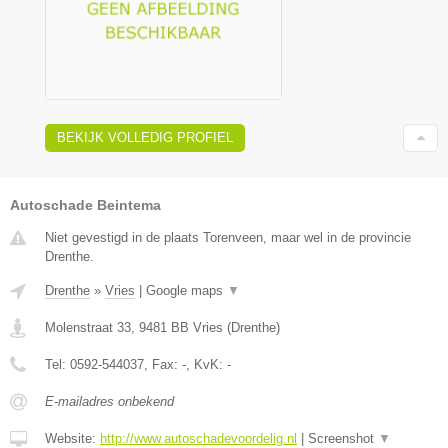
BEKIJK VOLLEDIG PROFIEL
Autoschade Beintema
Niet gevestigd in de plaats Torenveen, maar wel in de provincie
Drenthe.
Drenthe
»
Vries
|
Google maps
▼
Molenstraat 33
,
9481 BB
Vries
(
Drenthe
)
Tel:
0592-544037
, Fax:
-
, KvK:
-
E-mailadres onbekend
Website:
http://www.autoschadevoordelig.nl
|
Screenshot
▼