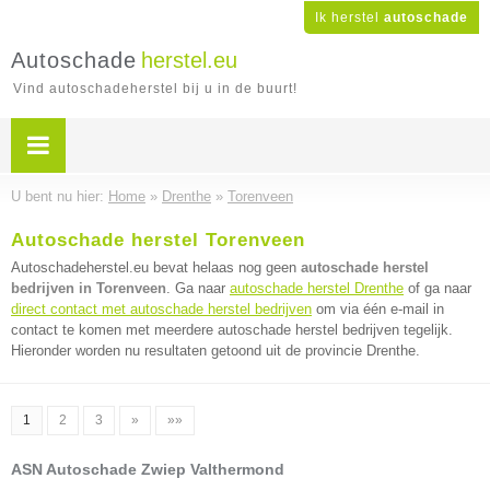
Ik herstel
autoschade
Autoschade
herstel.eu
Vind autoschadeherstel bij u in de buurt!
U bent nu hier:
Home
»
Drenthe
»
Torenveen
Autoschade herstel Torenveen
Autoschadeherstel.eu bevat helaas nog geen
autoschade herstel
bedrijven in Torenveen
. Ga naar
autoschade herstel Drenthe
of ga naar
direct contact met autoschade herstel bedrijven
om via één e-mail in
contact te komen met meerdere autoschade herstel bedrijven tegelijk.
Hieronder worden nu resultaten getoond uit de provincie Drenthe.
1
2
3
»
»»
ASN Autoschade Zwiep Valthermond