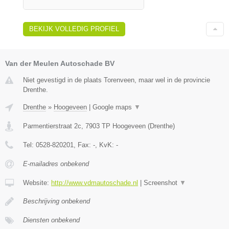
BEKIJK VOLLEDIG PROFIEL
Van der Meulen Autoschade BV
Niet gevestigd in de plaats Torenveen, maar wel in de provincie
Drenthe.
Drenthe
»
Hoogeveen
|
Google maps
▼
Parmentierstraat 2c
,
7903 TP
Hoogeveen
(
Drenthe
)
Tel:
0528-820201
, Fax:
-
, KvK:
-
E-mailadres onbekend
Website:
http://www.vdmautoschade.nl
|
Screenshot
▼
Beschrijving onbekend
Diensten onbekend