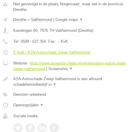
Niet gevestigd in de plaats Norgervaart, maar wel in de provincie
Drenthe.
Drenthe
»
Valthermond
|
Google maps
▼
Kavelingen 60
,
7876 TH
Valthermond
(
Drenthe
)
Tel:
0599 - 637 354
, Fax:
-
, KvK:
-
E-mail › ASN Autoschade Zwiep Valthermond
Website:
https://www.asnautoschade.nl/vestiging/asn-autoschade-
zwiep-valthermond
|
Screenshot
▼
ASN Autoschade Zwiep Valthermond is een allround
schadeherstelbedrijf in
▼
Diensten onbekend
Openingstijden
▼
Sociale media: