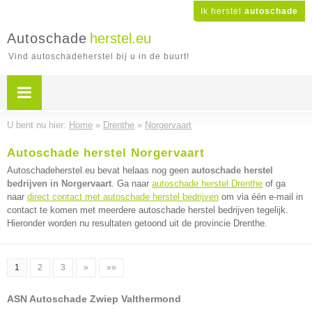
Ik herstel
autoschade
Autoschade
herstel.eu
Vind autoschadeherstel bij u in de buurt!
U bent nu hier:
Home
»
Drenthe
»
Norgervaart
Autoschade herstel Norgervaart
Autoschadeherstel.eu bevat helaas nog geen
autoschade herstel
bedrijven in Norgervaart
. Ga naar
autoschade herstel Drenthe
of ga
naar
direct contact met autoschade herstel bedrijven
om via één e-mail in
contact te komen met meerdere autoschade herstel bedrijven tegelijk.
Hieronder worden nu resultaten getoond uit de provincie Drenthe.
1
2
3
»
»»
ASN Autoschade Zwiep Valthermond