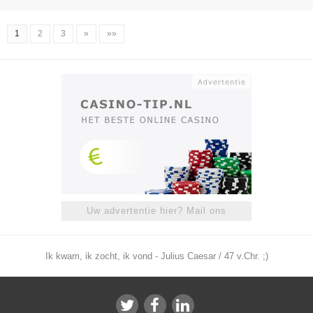
1
2
3
»
»»
Uw advertentie hier? Mail ons
Ik kwam, ik zocht, ik vond - Julius Caesar / 47 v.Chr. ;)