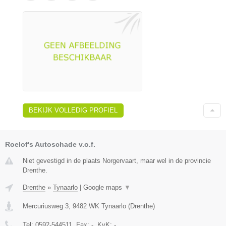
BEKIJK VOLLEDIG PROFIEL
Roelof's Autoschade v.o.f.
Niet gevestigd in de plaats Norgervaart, maar wel in de provincie
Drenthe.
Drenthe
»
Tynaarlo
|
Google maps
▼
Mercuriusweg 3
,
9482 WK
Tynaarlo
(
Drenthe
)
Tel:
0592-544511
, Fax:
-
, KvK:
-