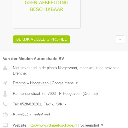
BEKIJK VOLLEDIG PROFIEL
Van der Meulen Autoschade BV
Niet gevestigd in de plaats Norgervaart, maar wel in de provincie
Drenthe.
Drenthe
»
Hoogeveen
|
Google maps
▼
Parmentierstraat 2c
,
7903 TP
Hoogeveen
(
Drenthe
)
Tel:
0528-820201
, Fax:
-
, KvK:
-
E-mailadres onbekend
Website:
http://www.vdmautoschade.nl
|
Screenshot
▼