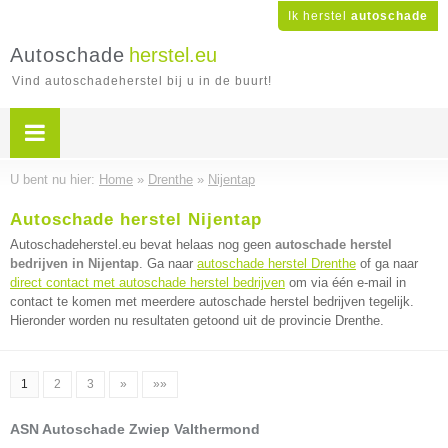
Ik herstel
autoschade
Autoschade
herstel.eu
Vind autoschadeherstel bij u in de buurt!
U bent nu hier:
Home
»
Drenthe
»
Nijentap
Autoschade herstel Nijentap
Autoschadeherstel.eu bevat helaas nog geen
autoschade herstel
bedrijven in Nijentap
. Ga naar
autoschade herstel Drenthe
of ga naar
direct contact met autoschade herstel bedrijven
om via één e-mail in
contact te komen met meerdere autoschade herstel bedrijven tegelijk.
Hieronder worden nu resultaten getoond uit de provincie Drenthe.
1
2
3
»
»»
ASN Autoschade Zwiep Valthermond