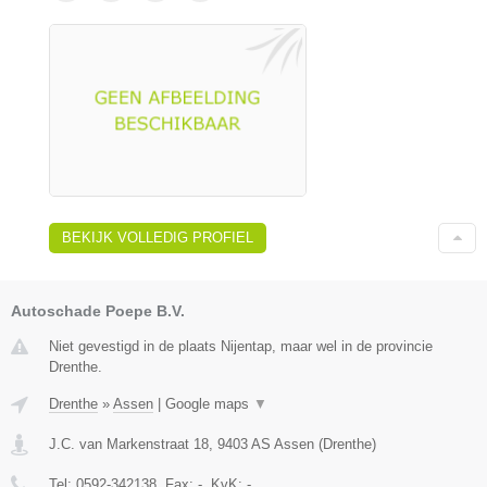
BEKIJK VOLLEDIG PROFIEL
Autoschade Poepe B.V.
Niet gevestigd in de plaats Nijentap, maar wel in de provincie
Drenthe.
Drenthe
»
Assen
|
Google maps
▼
J.C. van Markenstraat 18
,
9403 AS
Assen
(
Drenthe
)
Tel:
0592-342138
, Fax:
-
, KvK:
-