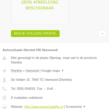
BEKIJK VOLLEDIG PROFIEL
Autoschade Herstel HS Veenoord
Niet gevestigd in de plaats Nijentap, maar wel in de provincie
Drenthe.
Drenthe
»
Veenoord
|
Google maps
▼
De Velden 15
,
7844 TG
Veenoord
(
Drenthe
)
Tel:
0591-554016
, Fax:
-
, KvK:
-
E-mailadres onbekend
Website:
http://www.autoschadehs.nl
|
Screenshot
▼