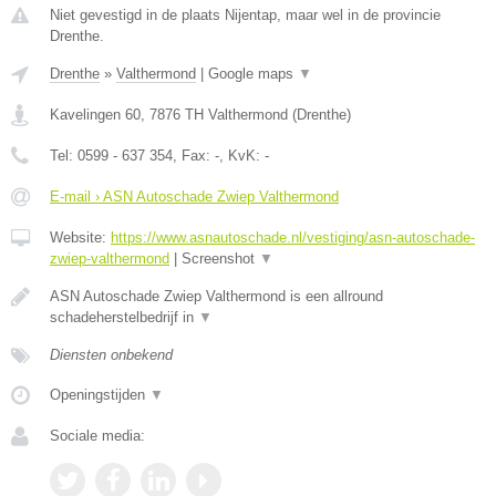
Niet gevestigd in de plaats Nijentap, maar wel in de provincie
Drenthe.
Drenthe
»
Valthermond
|
Google maps
▼
Kavelingen 60
,
7876 TH
Valthermond
(
Drenthe
)
Tel:
0599 - 637 354
, Fax:
-
, KvK:
-
E-mail › ASN Autoschade Zwiep Valthermond
Website:
https://www.asnautoschade.nl/vestiging/asn-autoschade-
zwiep-valthermond
|
Screenshot
▼
ASN Autoschade Zwiep Valthermond is een allround
schadeherstelbedrijf in
▼
Diensten onbekend
Openingstijden
▼
Sociale media: