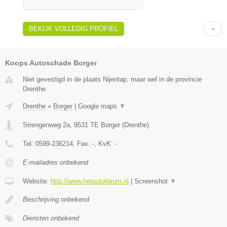
BEKIJK VOLLEDIG PROFIEL
Koops Autoschade Borger
Niet gevestigd in de plaats Nijentap, maar wel in de provincie
Drenthe.
Drenthe
»
Borger
|
Google maps
▼
Strengenweg 2a
,
9531 TE
Borger
(
Drenthe
)
Tel:
0599-236214
, Fax:
-
, KvK:
-
E-mailadres onbekend
Website:
http://www.hetautoforum.nl
|
Screenshot
▼
Beschrijving onbekend
Diensten onbekend