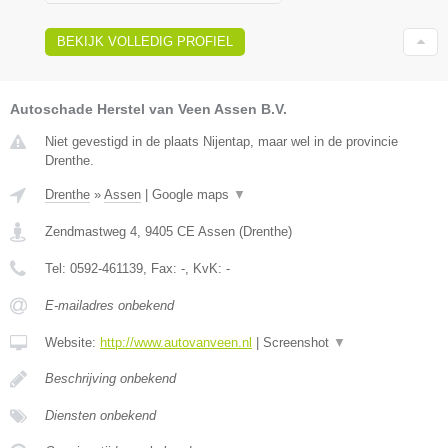
BEKIJK VOLLEDIG PROFIEL
Autoschade Herstel van Veen Assen B.V.
Niet gevestigd in de plaats Nijentap, maar wel in de provincie
Drenthe.
Drenthe
»
Assen
|
Google maps
▼
Zendmastweg 4
,
9405 CE
Assen
(
Drenthe
)
Tel:
0592-461139
, Fax:
-
, KvK:
-
E-mailadres onbekend
Website:
http://www.autovanveen.nl
|
Screenshot
▼
Beschrijving onbekend
Diensten onbekend