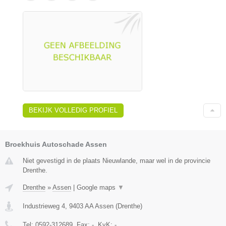
BEKIJK VOLLEDIG PROFIEL
Broekhuis Autoschade Assen
Niet gevestigd in de plaats Nieuwlande, maar wel in de provincie
Drenthe.
Drenthe
»
Assen
|
Google maps
▼
Industrieweg 4
,
9403 AA
Assen
(
Drenthe
)
Tel:
0592-312689
, Fax:
-
, KvK:
-