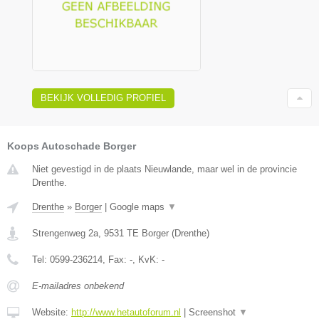
BEKIJK VOLLEDIG PROFIEL
Koops Autoschade Borger
Niet gevestigd in de plaats Nieuwlande, maar wel in de provincie
Drenthe.
Drenthe
»
Borger
|
Google maps
▼
Strengenweg 2a
,
9531 TE
Borger
(
Drenthe
)
Tel:
0599-236214
, Fax:
-
, KvK:
-
E-mailadres onbekend
Website:
http://www.hetautoforum.nl
|
Screenshot
▼