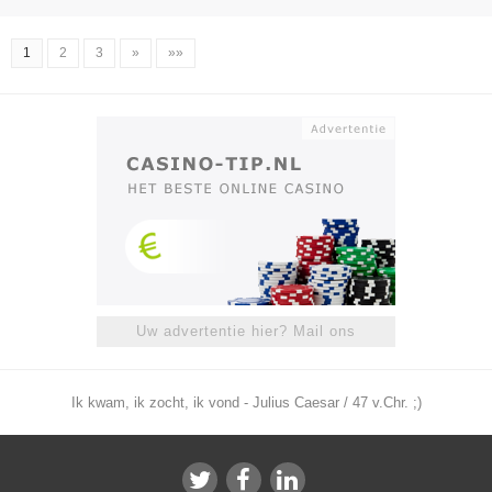
1
2
3
»
»»
Uw advertentie hier? Mail ons
Ik kwam, ik zocht, ik vond - Julius Caesar / 47 v.Chr. ;)