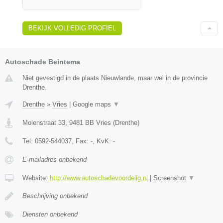
BEKIJK VOLLEDIG PROFIEL
Autoschade Beintema
Niet gevestigd in de plaats Nieuwlande, maar wel in de provincie
Drenthe.
Drenthe
»
Vries
|
Google maps
▼
Molenstraat 33
,
9481 BB
Vries
(
Drenthe
)
Tel:
0592-544037
, Fax:
-
, KvK:
-
E-mailadres onbekend
Website:
http://www.autoschadevoordelig.nl
|
Screenshot
▼
Beschrijving onbekend
Diensten onbekend