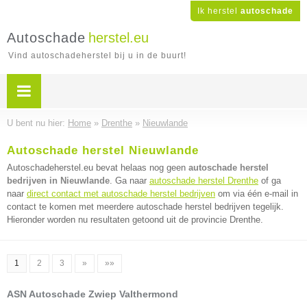
Ik herstel
autoschade
Autoschade
herstel.eu
Vind autoschadeherstel bij u in de buurt!
U bent nu hier:
Home
»
Drenthe
»
Nieuwlande
Autoschade herstel Nieuwlande
Autoschadeherstel.eu bevat helaas nog geen
autoschade herstel
bedrijven in Nieuwlande
. Ga naar
autoschade herstel Drenthe
of ga
naar
direct contact met autoschade herstel bedrijven
om via één e-mail in
contact te komen met meerdere autoschade herstel bedrijven tegelijk.
Hieronder worden nu resultaten getoond uit de provincie Drenthe.
1
2
3
»
»»
ASN Autoschade Zwiep Valthermond