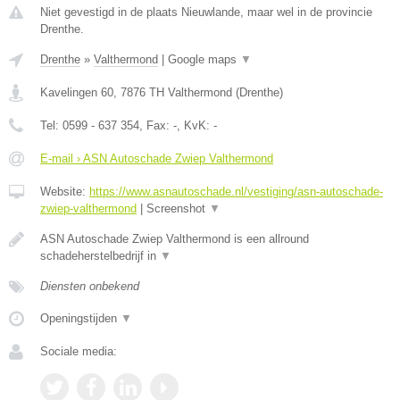
Niet gevestigd in de plaats Nieuwlande, maar wel in de provincie
Drenthe.
Drenthe
»
Valthermond
|
Google maps
▼
Kavelingen 60
,
7876 TH
Valthermond
(
Drenthe
)
Tel:
0599 - 637 354
, Fax:
-
, KvK:
-
E-mail › ASN Autoschade Zwiep Valthermond
Website:
https://www.asnautoschade.nl/vestiging/asn-autoschade-
zwiep-valthermond
|
Screenshot
▼
ASN Autoschade Zwiep Valthermond is een allround
schadeherstelbedrijf in
▼
Diensten onbekend
Openingstijden
▼
Sociale media: