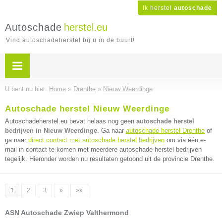
Ik herstel
autoschade
Autoschade
herstel.eu
Vind autoschadeherstel bij u in de buurt!
U bent nu hier:
Home
»
Drenthe
»
Nieuw Weerdinge
Autoschade herstel Nieuw Weerdinge
Autoschadeherstel.eu bevat helaas nog geen
autoschade herstel
bedrijven in Nieuw Weerdinge
. Ga naar
autoschade herstel Drenthe
of
ga naar
direct contact met autoschade herstel bedrijven
om via één e-
mail in contact te komen met meerdere autoschade herstel bedrijven
tegelijk. Hieronder worden nu resultaten getoond uit de provincie Drenthe.
1
2
3
»
»»
ASN Autoschade Zwiep Valthermond