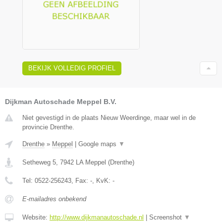
BEKIJK VOLLEDIG PROFIEL
Dijkman Autoschade Meppel B.V.
Niet gevestigd in de plaats Nieuw Weerdinge, maar wel in de
provincie Drenthe.
Drenthe
»
Meppel
|
Google maps
▼
Setheweg 5
,
7942 LA
Meppel
(
Drenthe
)
Tel:
0522-256243
, Fax:
-
, KvK:
-
E-mailadres onbekend
Website:
http://www.dijkmanautoschade.nl
|
Screenshot
▼