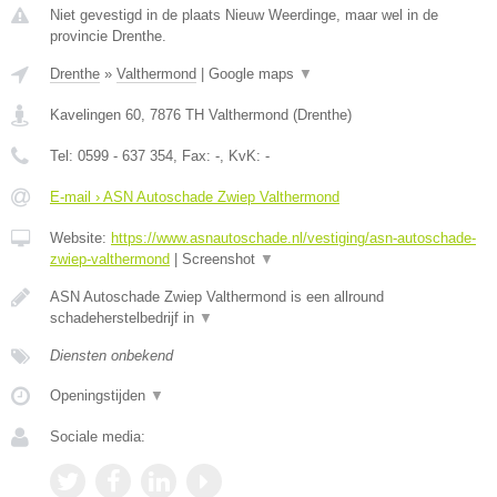
Niet gevestigd in de plaats Nieuw Weerdinge, maar wel in de
provincie Drenthe.
Drenthe
»
Valthermond
|
Google maps
▼
Kavelingen 60
,
7876 TH
Valthermond
(
Drenthe
)
Tel:
0599 - 637 354
, Fax:
-
, KvK:
-
E-mail › ASN Autoschade Zwiep Valthermond
Website:
https://www.asnautoschade.nl/vestiging/asn-autoschade-
zwiep-valthermond
|
Screenshot
▼
ASN Autoschade Zwiep Valthermond is een allround
schadeherstelbedrijf in
▼
Diensten onbekend
Openingstijden
▼
Sociale media: