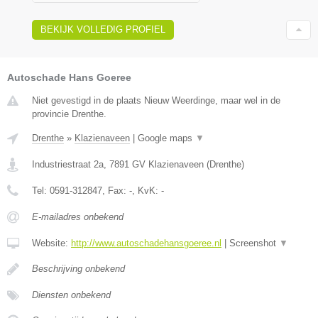
BEKIJK VOLLEDIG PROFIEL
Autoschade Hans Goeree
Niet gevestigd in de plaats Nieuw Weerdinge, maar wel in de
provincie Drenthe.
Drenthe
»
Klazienaveen
|
Google maps
▼
Industriestraat 2a
,
7891 GV
Klazienaveen
(
Drenthe
)
Tel:
0591-312847
, Fax:
-
, KvK:
-
E-mailadres onbekend
Website:
http://www.autoschadehansgoeree.nl
|
Screenshot
▼
Beschrijving onbekend
Diensten onbekend