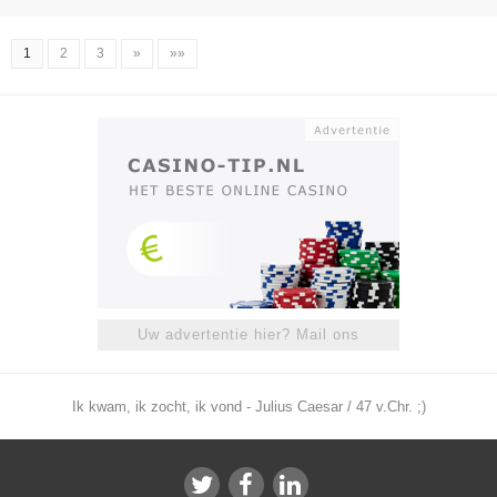
1
2
3
»
»»
Uw advertentie hier? Mail ons
Ik kwam, ik zocht, ik vond - Julius Caesar / 47 v.Chr. ;)