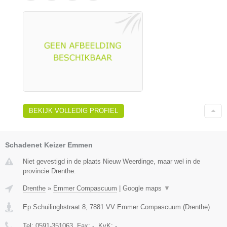
BEKIJK VOLLEDIG PROFIEL
Schadenet Keizer Emmen
Niet gevestigd in de plaats Nieuw Weerdinge, maar wel in de
provincie Drenthe.
Drenthe
»
Emmer Compascuum
|
Google maps
▼
Ep Schuilinghstraat 8
,
7881 VV
Emmer Compascuum
(
Drenthe
)
Tel:
0591-351063
, Fax:
-
, KvK:
-