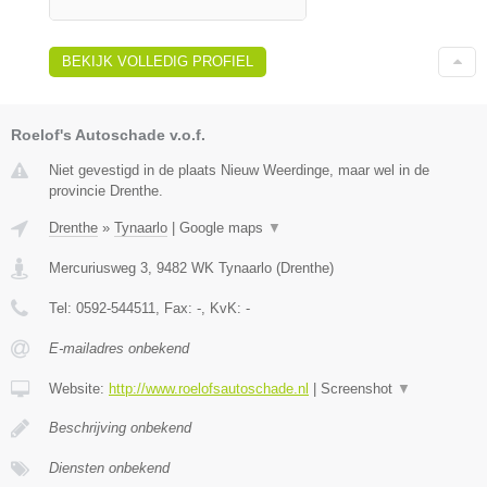
BEKIJK VOLLEDIG PROFIEL
Roelof's Autoschade v.o.f.
Niet gevestigd in de plaats Nieuw Weerdinge, maar wel in de
provincie Drenthe.
Drenthe
»
Tynaarlo
|
Google maps
▼
Mercuriusweg 3
,
9482 WK
Tynaarlo
(
Drenthe
)
Tel:
0592-544511
, Fax:
-
, KvK:
-
E-mailadres onbekend
Website:
http://www.roelofsautoschade.nl
|
Screenshot
▼
Beschrijving onbekend
Diensten onbekend