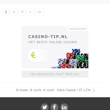
1
2
3
»
»»
Uw advertentie hier? Mail ons
Ik kwam, ik zocht, ik vond - Julius Caesar / 47 v.Chr. ;)