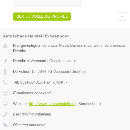
BEKIJK VOLLEDIG PROFIEL
Autoschade Herstel HS Veenoord
Niet gevestigd in de plaats Nieuw Buinen, maar wel in de provincie
Drenthe.
Drenthe
»
Veenoord
|
Google maps
▼
De Velden 15
,
7844 TG
Veenoord
(
Drenthe
)
Tel:
0591-554016
, Fax:
-
, KvK:
-
E-mailadres onbekend
Website:
http://www.autoschadehs.nl
|
Screenshot
▼
Beschrijving onbekend
Diensten onbekend