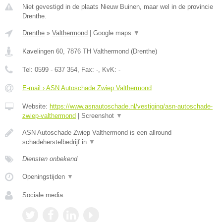
Niet gevestigd in de plaats Nieuw Buinen, maar wel in de provincie
Drenthe.
Drenthe
»
Valthermond
|
Google maps
▼
Kavelingen 60
,
7876 TH
Valthermond
(
Drenthe
)
Tel:
0599 - 637 354
, Fax:
-
, KvK:
-
E-mail › ASN Autoschade Zwiep Valthermond
Website:
https://www.asnautoschade.nl/vestiging/asn-autoschade-
zwiep-valthermond
|
Screenshot
▼
ASN Autoschade Zwiep Valthermond is een allround
schadeherstelbedrijf in
▼
Diensten onbekend
Openingstijden
▼
Sociale media: