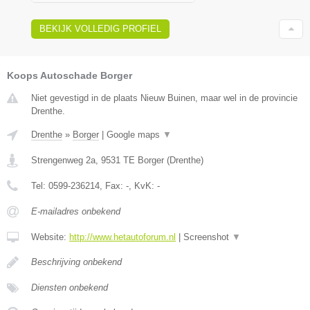
BEKIJK VOLLEDIG PROFIEL
Koops Autoschade Borger
Niet gevestigd in de plaats Nieuw Buinen, maar wel in de provincie
Drenthe.
Drenthe
»
Borger
|
Google maps
▼
Strengenweg 2a
,
9531 TE
Borger
(
Drenthe
)
Tel:
0599-236214
, Fax:
-
, KvK:
-
E-mailadres onbekend
Website:
http://www.hetautoforum.nl
|
Screenshot
▼
Beschrijving onbekend
Diensten onbekend