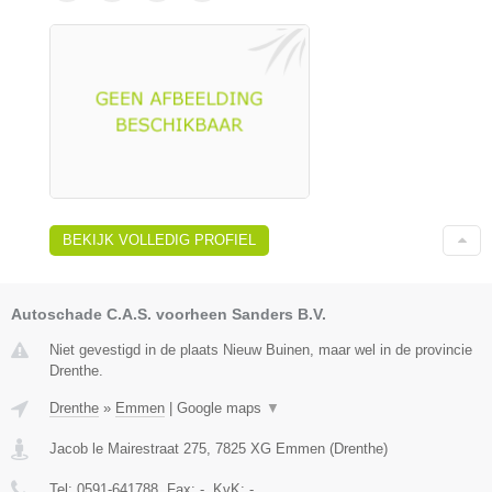
BEKIJK VOLLEDIG PROFIEL
Autoschade C.A.S. voorheen Sanders B.V.
Niet gevestigd in de plaats Nieuw Buinen, maar wel in de provincie
Drenthe.
Drenthe
»
Emmen
|
Google maps
▼
Jacob le Mairestraat 275
,
7825 XG
Emmen
(
Drenthe
)
Tel:
0591-641788
, Fax:
-
, KvK:
-