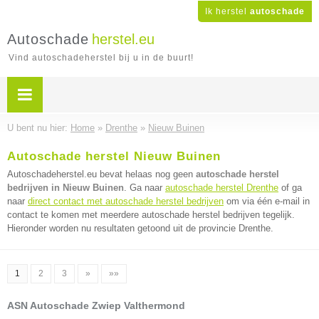
Ik herstel
autoschade
Autoschade
herstel.eu
Vind autoschadeherstel bij u in de buurt!
U bent nu hier:
Home
»
Drenthe
»
Nieuw Buinen
Autoschade herstel Nieuw Buinen
Autoschadeherstel.eu bevat helaas nog geen
autoschade herstel
bedrijven in Nieuw Buinen
. Ga naar
autoschade herstel Drenthe
of ga
naar
direct contact met autoschade herstel bedrijven
om via één e-mail in
contact te komen met meerdere autoschade herstel bedrijven tegelijk.
Hieronder worden nu resultaten getoond uit de provincie Drenthe.
1
2
3
»
»»
ASN Autoschade Zwiep Valthermond