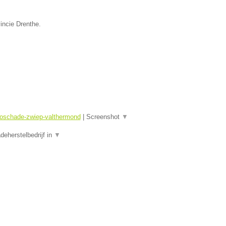
incie Drenthe.
toschade-zwiep-valthermond
|
Screenshot
▼
eherstelbedrijf in
▼