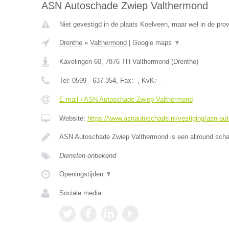
ASN Autoschade Zwiep Valthermond
Niet gevestigd in de plaats Koelveen, maar wel in de prov
Drenthe
»
Valthermond
|
Google maps
▼
Kavelingen 60
,
7876 TH
Valthermond
(
Drenthe
)
Tel:
0599 - 637 354
, Fax:
-
, KvK:
-
E-mail › ASN Autoschade Zwiep Valthermond
Website:
https://www.asnautoschade.nl/vestiging/asn-au
ASN Autoschade Zwiep Valthermond is een allround schad
Diensten onbekend
Openingstijden
▼
Sociale media: