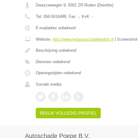
Dwazziewegen 9
,
9301 ZR
Roden
(
Drenthe
)
Tel:
050-5016498
, Fax:
-
, KvK:
-
E-mailadres onbekend
Website:
http://www.hetautoschadebedrijf.nl
|
Screensho
Beschrijving onbekend
Diensten onbekend
Openingstijden onbekend
Sociale media:
BEKIJK VOLLEDIG PROFIEL
Autoschade Poepe B.V.