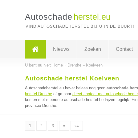
Autoschade
herstel.eu
VIND AUTOSCHADEHERSTEL BIJ U IN DE BUURT!
Nieuws
Zoeken
Contact
U bent nu hier:
Home
»
Drenthe
»
Koelveen
Autoschade herstel Koelveen
Autoschadeherstel.eu bevat helaas nog geen
autoschade herst
herstel Drenthe
of ga naar
direct contact met autoschade herste
komen met meerdere autoschade herstel bedrijven tegelijk. Hie
provincie Drenthe.
1
2
3
»
»»