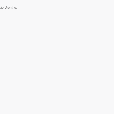
cie Drenthe.
▼