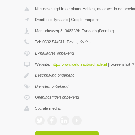
Niet gevestigd in de plaats Holtien, maar wel in de provin
Drenthe
»
Tynaarlo
|
Google maps
▼
Mercuriusweg 3
,
9482 WK
Tynaarlo
(
Drenthe
)
Tel:
0592-544511
, Fax:
-
, KvK:
-
E-mailadres onbekend
Website:
http://www.roelofsautoschade.nl
|
Screenshot
Beschrijving onbekend
Diensten onbekend
Openingstijden onbekend
Sociale media: