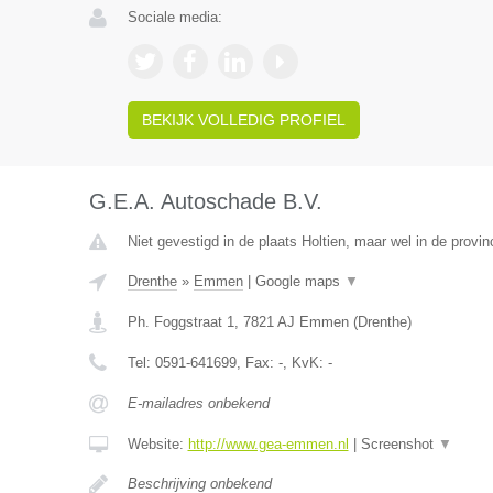
Sociale media:
BEKIJK VOLLEDIG PROFIEL
G.E.A. Autoschade B.V.
Niet gevestigd in de plaats Holtien, maar wel in de provin
Drenthe
»
Emmen
|
Google maps
▼
Ph. Foggstraat 1
,
7821 AJ
Emmen
(
Drenthe
)
Tel:
0591-641699
, Fax:
-
, KvK:
-
E-mailadres onbekend
Website:
http://www.gea-emmen.nl
|
Screenshot
▼
Beschrijving onbekend