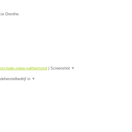
cie Drenthe.
toschade-zwiep-valthermond
|
Screenshot
▼
eherstelbedrijf in
▼