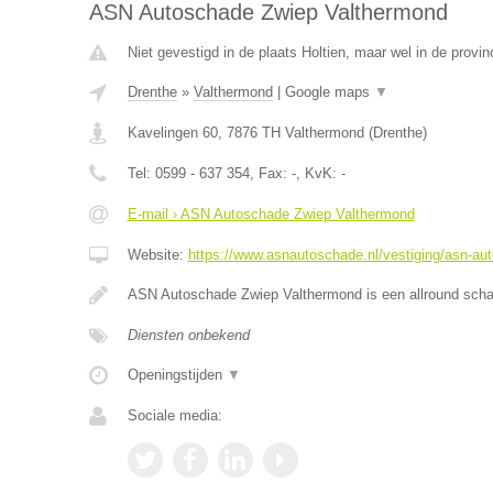
ASN Autoschade Zwiep Valthermond
Niet gevestigd in de plaats Holtien, maar wel in de provin
Drenthe
»
Valthermond
|
Google maps
▼
Kavelingen 60
,
7876 TH
Valthermond
(
Drenthe
)
Tel:
0599 - 637 354
, Fax:
-
, KvK:
-
E-mail › ASN Autoschade Zwiep Valthermond
Website:
https://www.asnautoschade.nl/vestiging/asn-au
ASN Autoschade Zwiep Valthermond is een allround schad
Diensten onbekend
Openingstijden
▼
Sociale media: