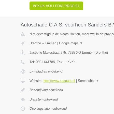
BEKIJK VOLLEDIG PROFIEL
Autoschade C.A.S. voorheen Sanders B.
Niet gevestigd in de plaats Holtien, maar wel in de provin
Drenthe
»
Emmen
|
Google maps
▼
Jacob le Mairestraat 275
,
7825 XG
Emmen
(
Drenthe
)
Tel:
0591-641788
, Fax:
-
, KvK:
-
E-mailadres onbekend
Website:
http://www.casauto.nl
|
Screenshot
▼
Beschrijving onbekend
Diensten onbekend
Openingstijden onbekend