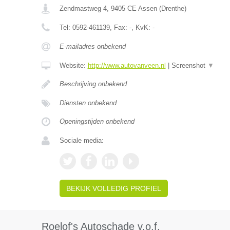
Zendmastweg 4
,
9405 CE
Assen
(
Drenthe
)
Tel:
0592-461139
, Fax:
-
, KvK:
-
E-mailadres onbekend
Website:
http://www.autovanveen.nl
|
Screenshot
▼
Beschrijving onbekend
Diensten onbekend
Openingstijden onbekend
Sociale media:
BEKIJK VOLLEDIG PROFIEL
Roelof's Autoschade v.o.f.