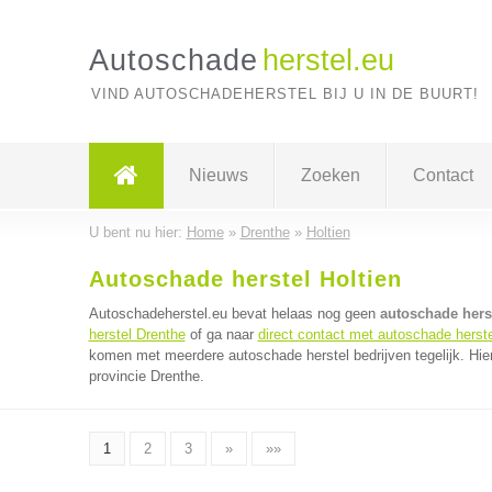
Autoschade
herstel.eu
VIND AUTOSCHADEHERSTEL BIJ U IN DE BUURT!
Nieuws
Zoeken
Contact
U bent nu hier:
Home
»
Drenthe
»
Holtien
Autoschade herstel Holtien
Autoschadeherstel.eu bevat helaas nog geen
autoschade herst
herstel Drenthe
of ga naar
direct contact met autoschade herste
komen met meerdere autoschade herstel bedrijven tegelijk. Hie
provincie Drenthe.
1
2
3
»
»»