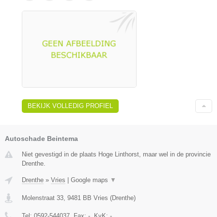
BEKIJK VOLLEDIG PROFIEL
Autoschade Beintema
Niet gevestigd in de plaats Hoge Linthorst, maar wel in de provincie
Drenthe.
Drenthe
»
Vries
|
Google maps
▼
Molenstraat 33
,
9481 BB
Vries
(
Drenthe
)
Tel:
0592-544037
, Fax:
-
, KvK:
-