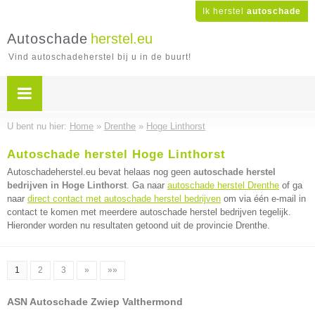
Ik herstel
autoschade
Autoschade
herstel.eu
Vind autoschadeherstel bij u in de buurt!
U bent nu hier:
Home
»
Drenthe
»
Hoge Linthorst
Autoschade herstel Hoge Linthorst
Autoschadeherstel.eu bevat helaas nog geen
autoschade herstel
bedrijven in Hoge Linthorst
. Ga naar
autoschade herstel Drenthe
of ga
naar
direct contact met autoschade herstel bedrijven
om via één e-mail in
contact te komen met meerdere autoschade herstel bedrijven tegelijk.
Hieronder worden nu resultaten getoond uit de provincie Drenthe.
1
2
3
»
»»
ASN Autoschade Zwiep Valthermond