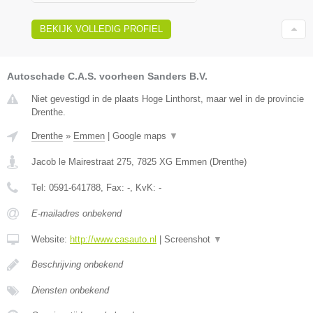
BEKIJK VOLLEDIG PROFIEL
Autoschade C.A.S. voorheen Sanders B.V.
Niet gevestigd in de plaats Hoge Linthorst, maar wel in de provincie
Drenthe.
Drenthe
»
Emmen
|
Google maps
▼
Jacob le Mairestraat 275
,
7825 XG
Emmen
(
Drenthe
)
Tel:
0591-641788
, Fax:
-
, KvK:
-
E-mailadres onbekend
Website:
http://www.casauto.nl
|
Screenshot
▼
Beschrijving onbekend
Diensten onbekend