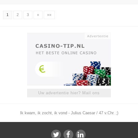
1
2
3
»
»»
Uw advertentie hier? Mail ons
Ik kwam, ik zocht, ik vond - Julius Caesar / 47 v.Chr. ;)