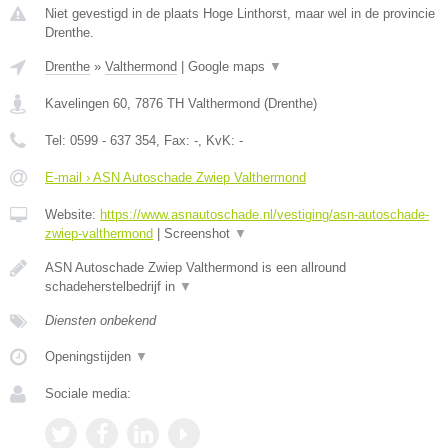
Niet gevestigd in de plaats Hoge Linthorst, maar wel in de provincie
Drenthe.
Drenthe
»
Valthermond
|
Google maps
▼
Kavelingen 60
,
7876 TH
Valthermond
(
Drenthe
)
Tel:
0599 - 637 354
, Fax:
-
, KvK:
-
E-mail › ASN Autoschade Zwiep Valthermond
Website:
https://www.asnautoschade.nl/vestiging/asn-autoschade-
zwiep-valthermond
|
Screenshot
▼
ASN Autoschade Zwiep Valthermond is een allround
schadeherstelbedrijf in
▼
Diensten onbekend
Openingstijden
▼
Sociale media: