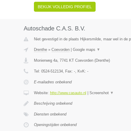
BEKIJK VOLLEDIG PROFIEL
Autoschade C.A.S. B.V.
Niet gevestigd in de plaats Hijkersmilde, maar wel in de 
Drenthe
»
Coevorden
|
Google maps
▼
Monierweg 4a
,
7741 KT
Coevorden
(
Drenthe
)
Tel:
0524-512134
, Fax:
-
, KvK:
-
E-mailadres onbekend
Website:
http://www.casauto.nl
|
Screenshot
▼
Beschrijving onbekend
Diensten onbekend
Openingstijden onbekend