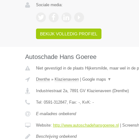
Sociale media:
BEKIJK VOLLEDIG PROFIEL
Autoschade Hans Goeree
Niet gevestigd in de plaats Hijkersmilde, maar wel in de 
Drenthe
»
Klazienaveen
|
Google maps
▼
Industriestraat 2a
,
7891 GV
Klazienaveen
(
Drenthe
)
Tel:
0591-312847
, Fax:
-
, KvK:
-
E-mailadres onbekend
Website:
http://www.autoschadehansgoeree.nl
|
Screens
Beschrijving onbekend