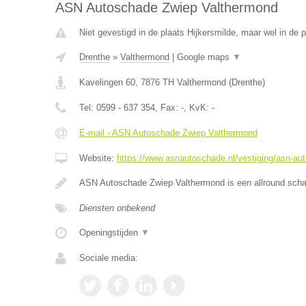
ASN Autoschade Zwiep Valthermond
Niet gevestigd in de plaats Hijkersmilde, maar wel in de 
Drenthe
»
Valthermond
|
Google maps
▼
Kavelingen 60
,
7876 TH
Valthermond
(
Drenthe
)
Tel:
0599 - 637 354
, Fax:
-
, KvK:
-
E-mail › ASN Autoschade Zwiep Valthermond
Website:
https://www.asnautoschade.nl/vestiging/asn-au
ASN Autoschade Zwiep Valthermond is een allround schad
Diensten onbekend
Openingstijden
▼
Sociale media: