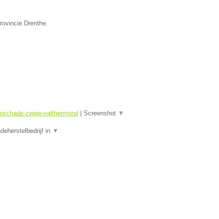
provincie Drenthe.
toschade-zwiep-valthermond
|
Screenshot
▼
eherstelbedrijf in
▼