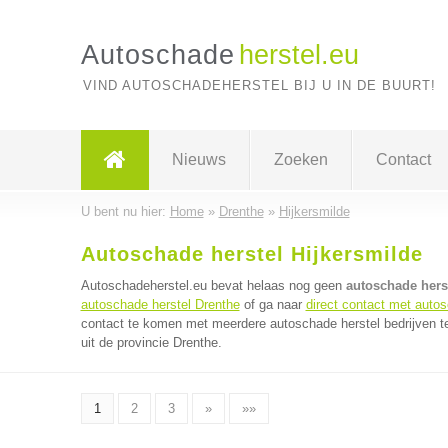
Autoschade
herstel.eu
VIND AUTOSCHADEHERSTEL BIJ U IN DE BUURT!
Nieuws
Zoeken
Contact
U bent nu hier:
Home
»
Drenthe
»
Hijkersmilde
Autoschade herstel Hijkersmilde
Autoschadeherstel.eu bevat helaas nog geen
autoschade herst
autoschade herstel Drenthe
of ga naar
direct contact met autos
contact te komen met meerdere autoschade herstel bedrijven te
uit de provincie Drenthe.
1
2
3
»
»»