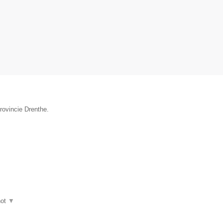
provincie Drenthe.
hot
▼