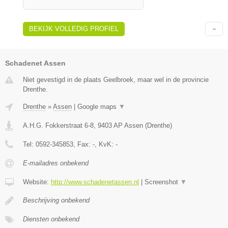
BEKIJK VOLLEDIG PROFIEL
Schadenet Assen
Niet gevestigd in de plaats Geelbroek, maar wel in de provincie
Drenthe.
Drenthe
»
Assen
|
Google maps
▼
A.H.G. Fokkerstraat 6-8
,
9403 AP
Assen
(
Drenthe
)
Tel:
0592-345853
, Fax:
-
, KvK:
-
E-mailadres onbekend
Website:
http://www.schadenetassen.nl
|
Screenshot
▼
Beschrijving onbekend
Diensten onbekend