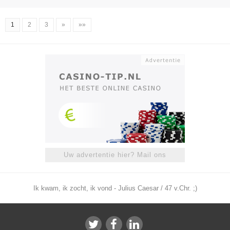
1
2
3
»
»»
Uw advertentie hier? Mail ons
Ik kwam, ik zocht, ik vond - Julius Caesar / 47 v.Chr. ;)