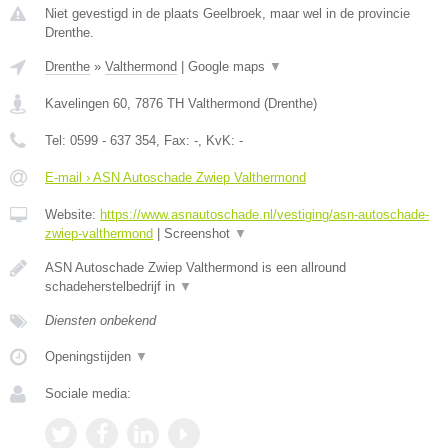
Niet gevestigd in de plaats Geelbroek, maar wel in de provincie
Drenthe.
Drenthe
»
Valthermond
|
Google maps
▼
Kavelingen 60
,
7876 TH
Valthermond
(
Drenthe
)
Tel:
0599 - 637 354
, Fax:
-
, KvK:
-
E-mail › ASN Autoschade Zwiep Valthermond
Website:
https://www.asnautoschade.nl/vestiging/asn-autoschade-
zwiep-valthermond
|
Screenshot
▼
ASN Autoschade Zwiep Valthermond is een allround
schadeherstelbedrijf in
▼
Diensten onbekend
Openingstijden
▼
Sociale media: