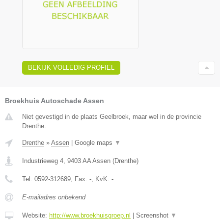
BEKIJK VOLLEDIG PROFIEL
Broekhuis Autoschade Assen
Niet gevestigd in de plaats Geelbroek, maar wel in de provincie
Drenthe.
Drenthe
»
Assen
|
Google maps
▼
Industrieweg 4
,
9403 AA
Assen
(
Drenthe
)
Tel:
0592-312689
, Fax:
-
, KvK:
-
E-mailadres onbekend
Website:
http://www.broekhuisgroep.nl
|
Screenshot
▼