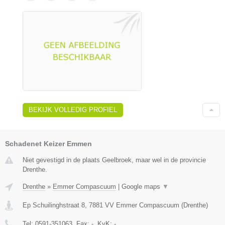
BEKIJK VOLLEDIG PROFIEL
Schadenet Keizer Emmen
Niet gevestigd in de plaats Geelbroek, maar wel in de provincie
Drenthe.
Drenthe
»
Emmer Compascuum
|
Google maps
▼
Ep Schuilinghstraat 8
,
7881 VV
Emmer Compascuum
(
Drenthe
)
Tel:
0591-351063
, Fax:
-
, KvK:
-