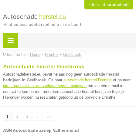
Ik herstel
autoschade
Autoschade
herstel.eu
Vind autoschadeherstel bij u in de buurt!
U bent nu hier:
Home
»
Drenthe
»
Geelbroek
Autoschade herstel Geelbroek
Autoschadeherstel.eu bevat helaas nog geen
autoschade herstel
bedrijven in Geelbroek
. Ga naar
autoschade herstel Drenthe
of ga naar
direct contact met autoschade herstel bedrijven
om via één e-mail in
contact te komen met meerdere autoschade herstel bedrijven tegelijk.
Hieronder worden nu resultaten getoond uit de provincie Drenthe.
1
2
3
»
»»
ASN Autoschade Zwiep Valthermond