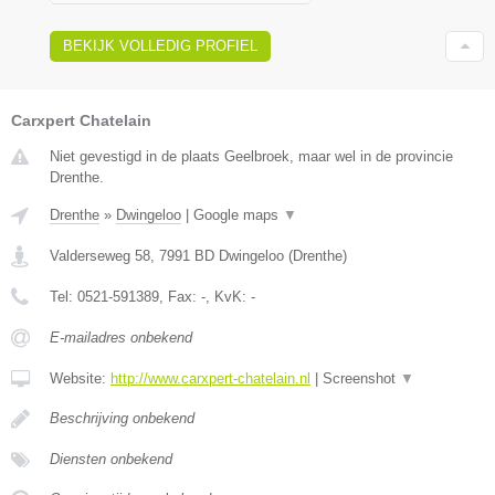
BEKIJK VOLLEDIG PROFIEL
Carxpert Chatelain
Niet gevestigd in de plaats Geelbroek, maar wel in de provincie
Drenthe.
Drenthe
»
Dwingeloo
|
Google maps
▼
Valderseweg 58
,
7991 BD
Dwingeloo
(
Drenthe
)
Tel:
0521-591389
, Fax:
-
, KvK:
-
E-mailadres onbekend
Website:
http://www.carxpert-chatelain.nl
|
Screenshot
▼
Beschrijving onbekend
Diensten onbekend