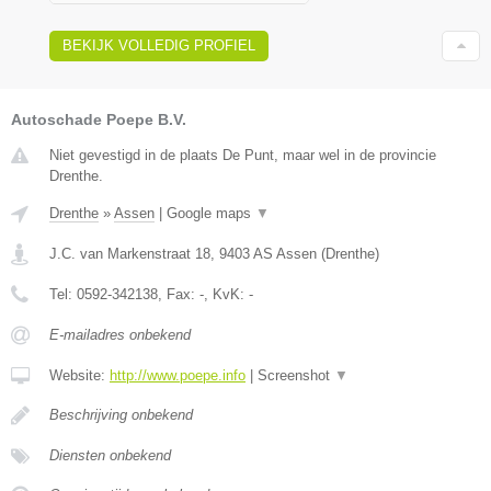
BEKIJK VOLLEDIG PROFIEL
Autoschade Poepe B.V.
Niet gevestigd in de plaats De Punt, maar wel in de provincie
Drenthe.
Drenthe
»
Assen
|
Google maps
▼
J.C. van Markenstraat 18
,
9403 AS
Assen
(
Drenthe
)
Tel:
0592-342138
, Fax:
-
, KvK:
-
E-mailadres onbekend
Website:
http://www.poepe.info
|
Screenshot
▼
Beschrijving onbekend
Diensten onbekend