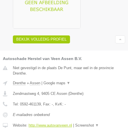
BEKIJK VOLLEDIG PROFIEL
Autoschade Herstel van Veen Assen B.V.
Niet gevestigd in de plaats De Punt, maar wel in de provincie
Drenthe.
Drenthe
»
Assen
|
Google maps
▼
Zendmastweg 4
,
9405 CE
Assen
(
Drenthe
)
Tel:
0592-461139
, Fax:
-
, KvK:
-
E-mailadres onbekend
Website:
http://www.autovanveen.nl
|
Screenshot
▼