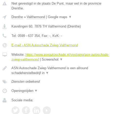
Niet gevestigd in de plaats De Punt, maar wel in de provincie
Drenthe.
Drenthe
»
Valthermond
|
Google maps
▼
Kavelingen 60
,
7876 TH
Valthermond
(
Drenthe
)
Tel:
0599 - 637 354
, Fax:
-
, KvK:
-
E-mail › ASN Autoschade Zwiep Valthermond
Website:
https://www.asnautoschade.nl/vestiging/asn-autoschade-
zwiep-valthermond
|
Screenshot
▼
ASN Autoschade Zwiep Valthermond is een allround
schadeherstelbedrijf in
▼
Diensten onbekend
Openingstijden
▼
Sociale media: