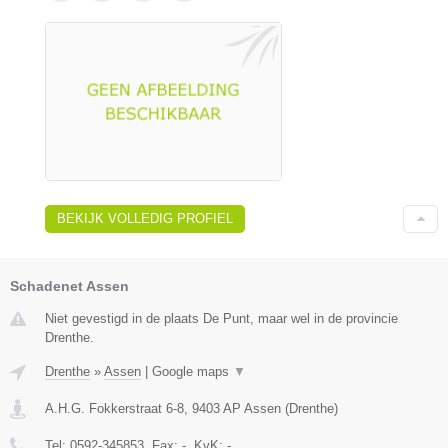
BEKIJK VOLLEDIG PROFIEL
Schadenet Assen
Niet gevestigd in de plaats De Punt, maar wel in de provincie
Drenthe.
Drenthe
»
Assen
|
Google maps
▼
A.H.G. Fokkerstraat 6-8
,
9403 AP
Assen
(
Drenthe
)
Tel:
0592-345853
, Fax:
-
, KvK:
-