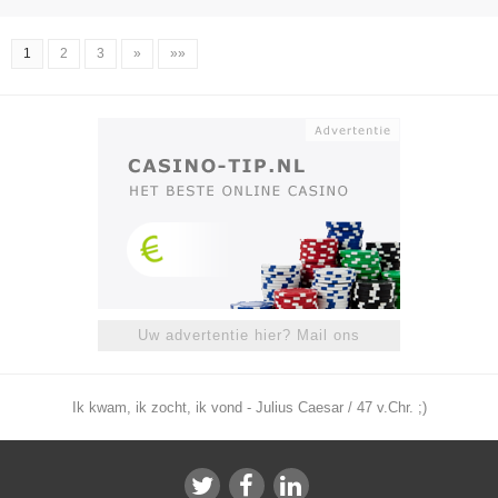
1
2
3
»
»»
Uw advertentie hier? Mail ons
Ik kwam, ik zocht, ik vond - Julius Caesar / 47 v.Chr. ;)