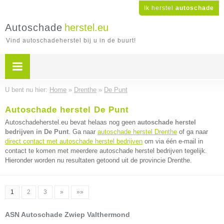
Ik herstel
autoschade
Autoschade
herstel.eu
Vind autoschadeherstel bij u in de buurt!
U bent nu hier:
Home
»
Drenthe
»
De Punt
Autoschade herstel De Punt
Autoschadeherstel.eu bevat helaas nog geen
autoschade herstel
bedrijven in De Punt
. Ga naar
autoschade herstel Drenthe
of ga naar
direct contact met autoschade herstel bedrijven
om via één e-mail in
contact te komen met meerdere autoschade herstel bedrijven tegelijk.
Hieronder worden nu resultaten getoond uit de provincie Drenthe.
1
2
3
»
»»
ASN Autoschade Zwiep Valthermond