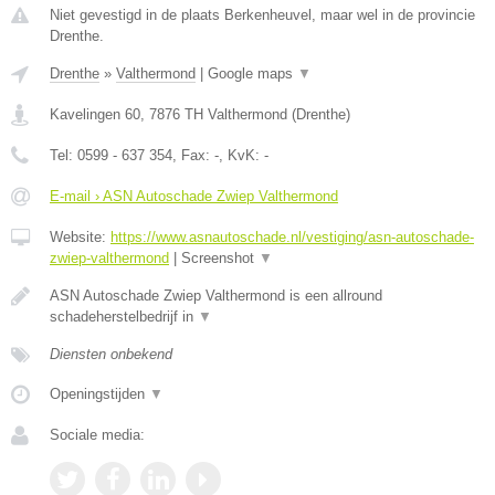
Niet gevestigd in de plaats Berkenheuvel, maar wel in de provincie
Drenthe.
Drenthe
»
Valthermond
|
Google maps
▼
Kavelingen 60
,
7876 TH
Valthermond
(
Drenthe
)
Tel:
0599 - 637 354
, Fax:
-
, KvK:
-
E-mail › ASN Autoschade Zwiep Valthermond
Website:
https://www.asnautoschade.nl/vestiging/asn-autoschade-
zwiep-valthermond
|
Screenshot
▼
ASN Autoschade Zwiep Valthermond is een allround
schadeherstelbedrijf in
▼
Diensten onbekend
Openingstijden
▼
Sociale media: