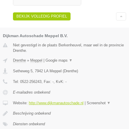
BEKIJK VOLLEDIG PROFIEL
Dijkman Autoschade Meppel B.V.
Niet gevestigd in de plaats Berkenheuvel, maar wel in de provincie
Drenthe.
Drenthe
»
Meppel
|
Google maps
▼
Setheweg 5
,
7942 LA
Meppel
(
Drenthe
)
Tel:
0522-256243
, Fax:
-
, KvK:
-
E-mailadres onbekend
Website:
http://www.dijkmanautoschade.nl
|
Screenshot
▼
Beschrijving onbekend
Diensten onbekend