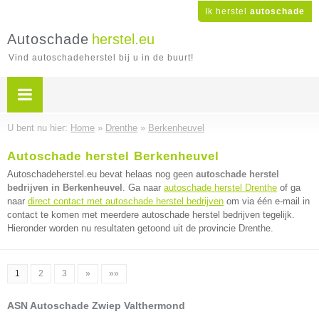
Ik herstel
autoschade
Autoschade
herstel.eu
Vind autoschadeherstel bij u in de buurt!
U bent nu hier:
Home
»
Drenthe
»
Berkenheuvel
Autoschade herstel Berkenheuvel
Autoschadeherstel.eu bevat helaas nog geen
autoschade herstel
bedrijven in Berkenheuvel
. Ga naar
autoschade herstel Drenthe
of ga
naar
direct contact met autoschade herstel bedrijven
om via één e-mail in
contact te komen met meerdere autoschade herstel bedrijven tegelijk.
Hieronder worden nu resultaten getoond uit de provincie Drenthe.
1
2
3
»
»»
ASN Autoschade Zwiep Valthermond