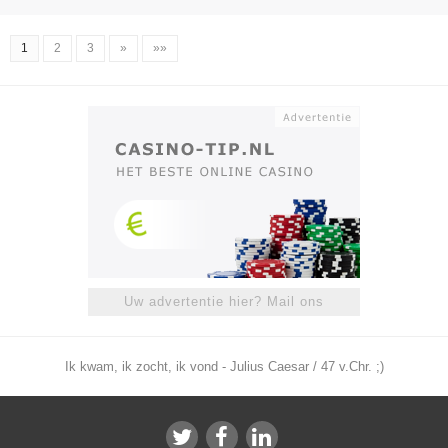
1
2
3
»
»»
Uw advertentie hier? Mail ons
Ik kwam, ik zocht, ik vond - Julius Caesar / 47 v.Chr. ;)