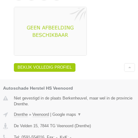
BEKIJK VOLLEDIG PROFIEL
Autoschade Herstel HS Veenoord
Niet gevestigd in de plaats Berkenheuvel, maar wel in de provincie
Drenthe.
Drenthe
»
Veenoord
|
Google maps
▼
De Velden 15
,
7844 TG
Veenoord
(
Drenthe
)
Tel:
0591-554016
, Fax:
-
, KvK:
-