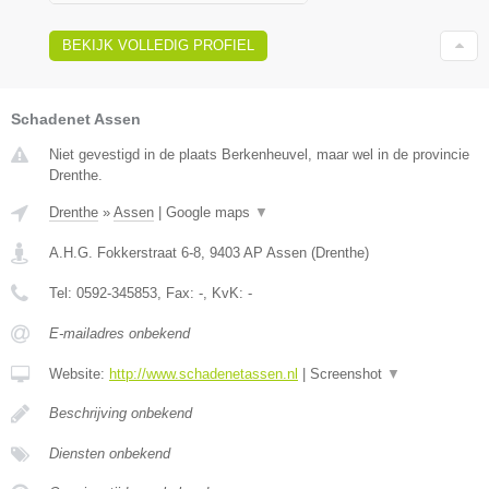
BEKIJK VOLLEDIG PROFIEL
Schadenet Assen
Niet gevestigd in de plaats Berkenheuvel, maar wel in de provincie
Drenthe.
Drenthe
»
Assen
|
Google maps
▼
A.H.G. Fokkerstraat 6-8
,
9403 AP
Assen
(
Drenthe
)
Tel:
0592-345853
, Fax:
-
, KvK:
-
E-mailadres onbekend
Website:
http://www.schadenetassen.nl
|
Screenshot
▼
Beschrijving onbekend
Diensten onbekend