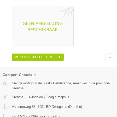
BEKIJK VOLLEDIG PROFIEL
Carxpert Chatelain
Niet gevestigd in de plaats Bendersche, maar wel in de provincie
Drenthe.
Drenthe
»
Dwingeloo
|
Google maps
▼
Valderseweg 58
,
7991 BD
Dwingeloo
(
Drenthe
)
Tel:
0521-591389
, Fax:
-
, KvK:
-