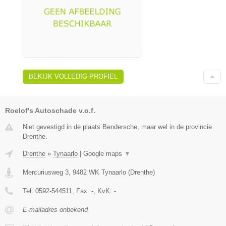
BEKIJK VOLLEDIG PROFIEL
Roelof's Autoschade v.o.f.
Niet gevestigd in de plaats Bendersche, maar wel in de provincie
Drenthe.
Drenthe
»
Tynaarlo
|
Google maps
▼
Mercuriusweg 3
,
9482 WK
Tynaarlo
(
Drenthe
)
Tel:
0592-544511
, Fax:
-
, KvK:
-
E-mailadres onbekend