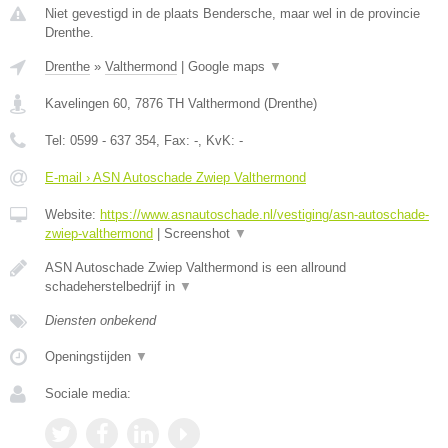
Niet gevestigd in de plaats Bendersche, maar wel in de provincie
Drenthe.
Drenthe
»
Valthermond
|
Google maps
▼
Kavelingen 60
,
7876 TH
Valthermond
(
Drenthe
)
Tel:
0599 - 637 354
, Fax:
-
, KvK:
-
E-mail › ASN Autoschade Zwiep Valthermond
Website:
https://www.asnautoschade.nl/vestiging/asn-autoschade-
zwiep-valthermond
|
Screenshot
▼
ASN Autoschade Zwiep Valthermond is een allround
schadeherstelbedrijf in
▼
Diensten onbekend
Openingstijden
▼
Sociale media: