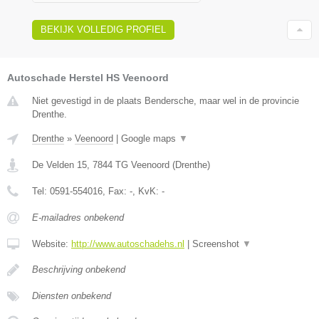
BEKIJK VOLLEDIG PROFIEL
Autoschade Herstel HS Veenoord
Niet gevestigd in de plaats Bendersche, maar wel in de provincie
Drenthe.
Drenthe
»
Veenoord
|
Google maps
▼
De Velden 15
,
7844 TG
Veenoord
(
Drenthe
)
Tel:
0591-554016
, Fax:
-
, KvK:
-
E-mailadres onbekend
Website:
http://www.autoschadehs.nl
|
Screenshot
▼
Beschrijving onbekend
Diensten onbekend