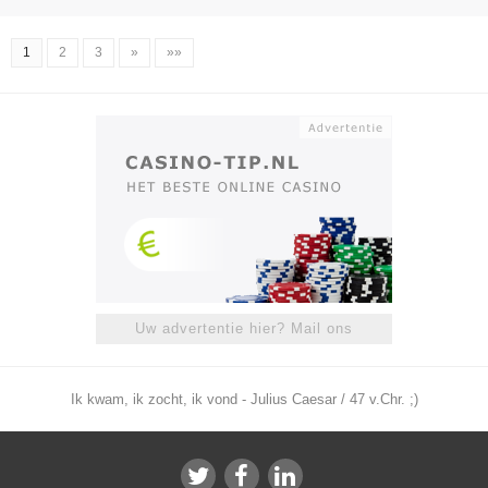
1
2
3
»
»»
Uw advertentie hier? Mail ons
Ik kwam, ik zocht, ik vond - Julius Caesar / 47 v.Chr. ;)