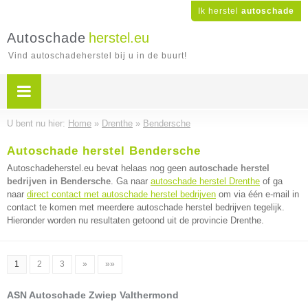
Ik herstel
autoschade
Autoschade
herstel.eu
Vind autoschadeherstel bij u in de buurt!
U bent nu hier:
Home
»
Drenthe
»
Bendersche
Autoschade herstel Bendersche
Autoschadeherstel.eu bevat helaas nog geen
autoschade herstel
bedrijven in Bendersche
. Ga naar
autoschade herstel Drenthe
of ga
naar
direct contact met autoschade herstel bedrijven
om via één e-mail in
contact te komen met meerdere autoschade herstel bedrijven tegelijk.
Hieronder worden nu resultaten getoond uit de provincie Drenthe.
1
2
3
»
»»
ASN Autoschade Zwiep Valthermond