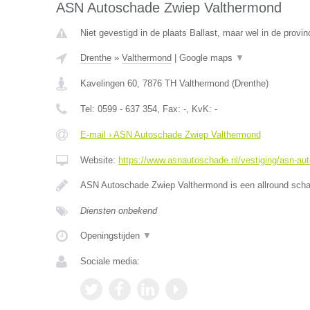
ASN Autoschade Zwiep Valthermond
Niet gevestigd in de plaats Ballast, maar wel in de provin
Drenthe
»
Valthermond
|
Google maps
▼
Kavelingen 60
,
7876 TH
Valthermond
(
Drenthe
)
Tel:
0599 - 637 354
, Fax:
-
, KvK:
-
E-mail › ASN Autoschade Zwiep Valthermond
Website:
https://www.asnautoschade.nl/vestiging/asn-au
ASN Autoschade Zwiep Valthermond is een allround schad
Diensten onbekend
Openingstijden
▼
Sociale media: