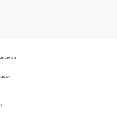
cie Drenthe.
renthe
)
▼