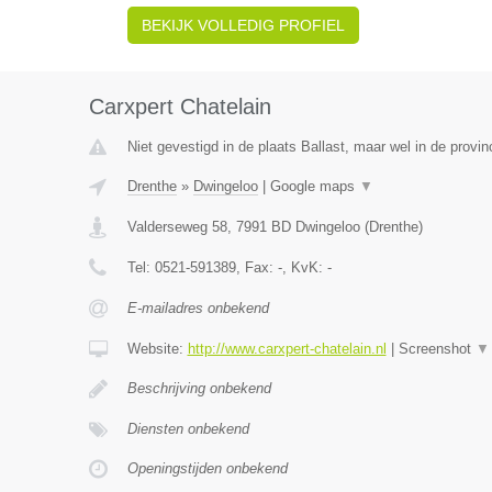
BEKIJK VOLLEDIG PROFIEL
Carxpert Chatelain
Niet gevestigd in de plaats Ballast, maar wel in de provin
Drenthe
»
Dwingeloo
|
Google maps
▼
Valderseweg 58
,
7991 BD
Dwingeloo
(
Drenthe
)
Tel:
0521-591389
, Fax:
-
, KvK:
-
E-mailadres onbekend
Website:
http://www.carxpert-chatelain.nl
|
Screenshot
▼
Beschrijving onbekend
Diensten onbekend
Openingstijden onbekend