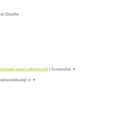
cie Drenthe.
toschade-zwiep-valthermond
|
Screenshot
▼
eherstelbedrijf in
▼