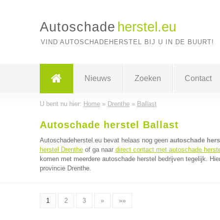
Autoschade
herstel.eu
VIND AUTOSCHADEHERSTEL BIJ U IN DE BUURT!
Nieuws
Zoeken
Contact
U bent nu hier:
Home
»
Drenthe
»
Ballast
Autoschade herstel Ballast
Autoschadeherstel.eu bevat helaas nog geen
autoschade herst
herstel Drenthe
of ga naar
direct contact met autoschade herste
komen met meerdere autoschade herstel bedrijven tegelijk. Hie
provincie Drenthe.
1
2
3
»
»»