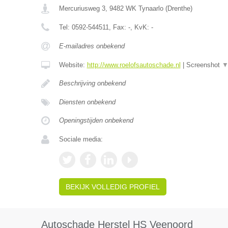
Mercuriusweg 3
,
9482 WK
Tynaarlo
(
Drenthe
)
Tel:
0592-544511
, Fax:
-
, KvK:
-
E-mailadres onbekend
Website:
http://www.roelofsautoschade.nl
|
Screenshot
Beschrijving onbekend
Diensten onbekend
Openingstijden onbekend
Sociale media:
BEKIJK VOLLEDIG PROFIEL
Autoschade Herstel HS Veenoord