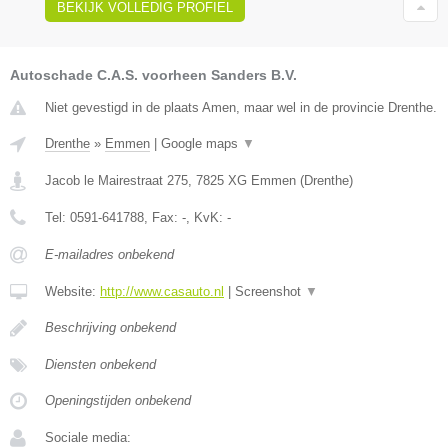
BEKIJK VOLLEDIG PROFIEL
Autoschade C.A.S. voorheen Sanders B.V.
Niet gevestigd in de plaats Amen, maar wel in de provincie Drenthe.
Drenthe
»
Emmen
|
Google maps
▼
Jacob le Mairestraat 275
,
7825 XG
Emmen
(
Drenthe
)
Tel:
0591-641788
, Fax:
-
, KvK:
-
E-mailadres onbekend
Website:
http://www.casauto.nl
|
Screenshot
▼
Beschrijving onbekend
Diensten onbekend
Openingstijden onbekend
Sociale media: