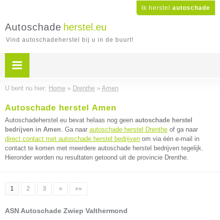
Ik herstel
autoschade
Autoschade
herstel.eu
Vind autoschadeherstel bij u in de buurt!
U bent nu hier:
Home
»
Drenthe
»
Amen
Autoschade herstel Amen
Autoschadeherstel.eu bevat helaas nog geen
autoschade herstel
bedrijven in Amen
. Ga naar
autoschade herstel Drenthe
of ga naar
direct contact met autoschade herstel bedrijven
om via één e-mail in
contact te komen met meerdere autoschade herstel bedrijven tegelijk.
Hieronder worden nu resultaten getoond uit de provincie Drenthe.
1
2
3
»
»»
ASN Autoschade Zwiep Valthermond