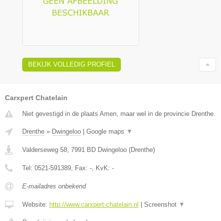
BEKIJK VOLLEDIG PROFIEL
Carxpert Chatelain
Niet gevestigd in de plaats Amen, maar wel in de provincie Drenthe.
Drenthe
»
Dwingeloo
|
Google maps
▼
Valderseweg 58
,
7991 BD
Dwingeloo
(
Drenthe
)
Tel:
0521-591389
, Fax:
-
, KvK:
-
E-mailadres onbekend
Website:
http://www.carxpert-chatelain.nl
|
Screenshot
▼