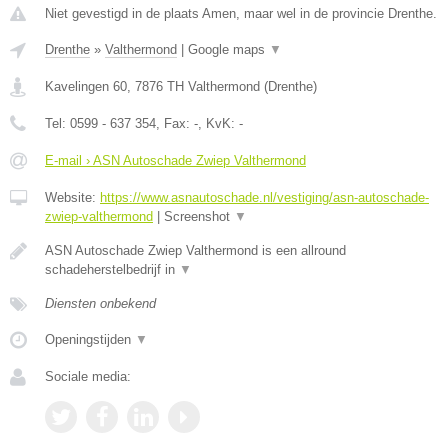
Niet gevestigd in de plaats Amen, maar wel in de provincie Drenthe.
Drenthe
»
Valthermond
|
Google maps
▼
Kavelingen 60
,
7876 TH
Valthermond
(
Drenthe
)
Tel:
0599 - 637 354
, Fax:
-
, KvK:
-
E-mail › ASN Autoschade Zwiep Valthermond
Website:
https://www.asnautoschade.nl/vestiging/asn-autoschade-
zwiep-valthermond
|
Screenshot
▼
ASN Autoschade Zwiep Valthermond is een allround
schadeherstelbedrijf in
▼
Diensten onbekend
Openingstijden
▼
Sociale media: