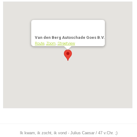
Van den Berg Autoschade Goes B.V.
Route
,
Zoom
,
Streetview
Ik kwam, ik zocht, ik vond - Julius Caesar / 47 v.Chr. ;)