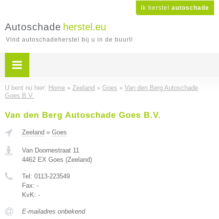
Ik herstel
autoschade
Autoschade
herstel.eu
Vind autoschadeherstel bij u in de buurt!
U bent nu hier:
Home
»
Zeeland
»
Goes
»
Van den Berg Autoschade
Goes B.V.
Van den Berg Autoschade Goes B.V.
Zeeland
»
Goes
Van Doornestraat 11
4462 EX
Goes
(
Zeeland
)
Tel:
0113-223549
Fax:
-
KvK:
-
E-mailadres onbekend