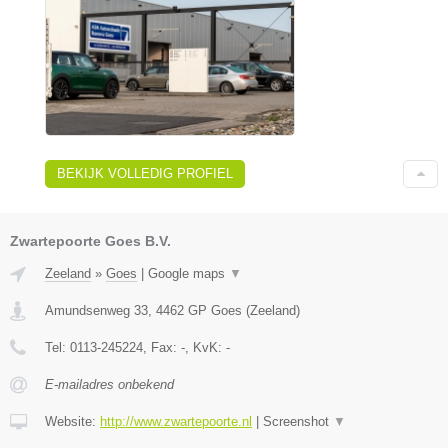
BEKIJK VOLLEDIG PROFIEL
Zwartepoorte Goes B.V.
Zeeland
»
Goes
|
Google maps
▼
Amundsenweg 33
,
4462 GP
Goes
(
Zeeland
)
Tel:
0113-245224
, Fax:
-
, KvK:
-
E-mailadres onbekend
Website:
http://www.zwartepoorte.nl
|
Screenshot
▼