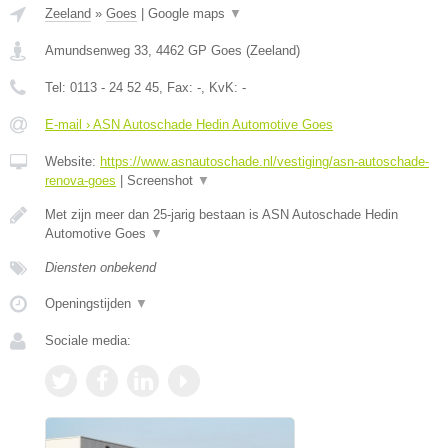
Zeeland
»
Goes
|
Google maps
▼
Amundsenweg 33
,
4462 GP
Goes
(
Zeeland
)
Tel:
0113 - 24 52 45
, Fax:
-
, KvK:
-
E-mail › ASN Autoschade Hedin Automotive Goes
Website:
https://www.asnautoschade.nl/vestiging/asn-autoschade-
renova-goes
|
Screenshot
▼
Met zijn meer dan 25-jarig bestaan is ASN Autoschade Hedin
Automotive Goes
▼
Diensten onbekend
Openingstijden
▼
Sociale media: