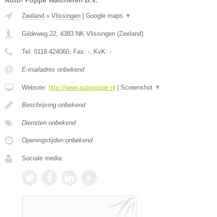
Auto- Poppe Walcheren B.V.
Zeeland
»
Vlissingen
|
Google maps
▼
Gildeweg 22
,
4383 NK
Vlissingen
(
Zeeland
)
Tel:
0118-424060
, Fax:
-
, KvK:
-
E-mailadres onbekend
Website:
http://www.autopoppe.nl
|
Screenshot
▼
Beschrijving onbekend
Diensten onbekend
Openingstijden onbekend
Sociale media: