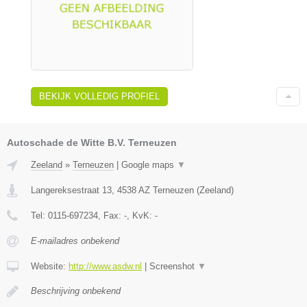
BEKIJK VOLLEDIG PROFIEL
Autoschade de Witte B.V. Terneuzen
Zeeland
»
Terneuzen
|
Google maps
▼
Langereksestraat 13
,
4538 AZ
Terneuzen
(
Zeeland
)
Tel:
0115-697234
, Fax:
-
, KvK:
-
E-mailadres onbekend
Website:
http://www.asdw.nl
|
Screenshot
▼
Beschrijving onbekend