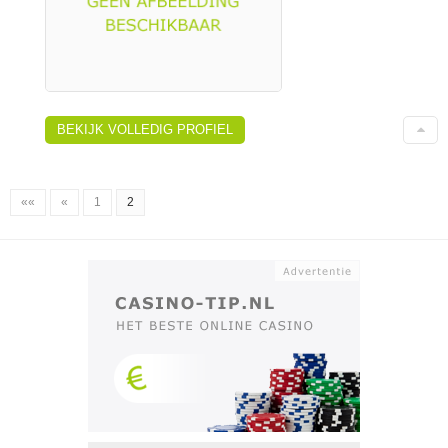
BEKIJK VOLLEDIG PROFIEL
««
«
1
2