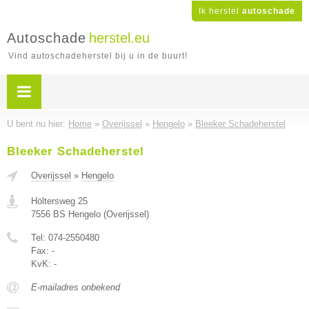
Ik herstel
autoschade
Autoschade
herstel.eu
Vind autoschadeherstel bij u in de buurt!
U bent nu hier:
Home
»
Overijssel
»
Hengelo
»
Bleeker Schadeherstel
Bleeker Schadeherstel
Overijssel
»
Hengelo
Höltersweg 25
7556 BS
Hengelo
(
Overijssel
)
Tel:
074-2550480
Fax:
-
KvK:
-
E-mailadres onbekend