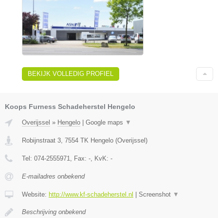
BEKIJK VOLLEDIG PROFIEL
Koops Furness Schadeherstel Hengelo
Overijssel
»
Hengelo
|
Google maps
▼
Robijnstraat 3
,
7554 TK
Hengelo
(
Overijssel
)
Tel:
074-2555971
, Fax:
-
, KvK:
-
E-mailadres onbekend
Website:
http://www.kf-schadeherstel.nl
|
Screenshot
▼
Beschrijving onbekend