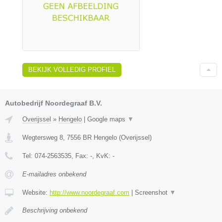
BEKIJK VOLLEDIG PROFIEL
Autobedrijf Noordegraaf B.V.
Overijssel
»
Hengelo
|
Google maps
▼
Wegtersweg 8
,
7556 BR
Hengelo
(
Overijssel
)
Tel:
074-2563535
, Fax:
-
, KvK:
-
E-mailadres onbekend
Website:
http://www.noordegraaf.com
|
Screenshot
▼
Beschrijving onbekend