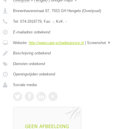
Overijssel
»
Hengelo
|
Google maps
▼
Binnenhavenstraat 87
,
7553 GH
Hengelo
(
Overijssel
)
Tel:
074-2919779
, Fax:
-
, KvK:
-
E-mailadres onbekend
Website:
http://www.care-schadeservice.nl
|
Screenshot
▼
Beschrijving onbekend
Diensten onbekend
Openingstijden onbekend
Sociale media: