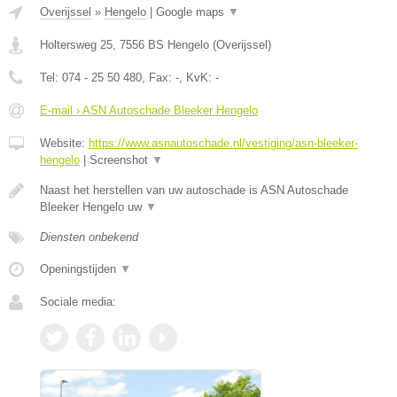
Overijssel
»
Hengelo
|
Google maps
▼
Holtersweg 25
,
7556 BS
Hengelo
(
Overijssel
)
Tel:
074 - 25 50 480
, Fax:
-
, KvK:
-
E-mail › ASN Autoschade Bleeker Hengelo
Website:
https://www.asnautoschade.nl/vestiging/asn-bleeker-
hengelo
|
Screenshot
▼
Naast het herstellen van uw autoschade is ASN Autoschade
Bleeker Hengelo uw
▼
Diensten onbekend
Openingstijden
▼
Sociale media: