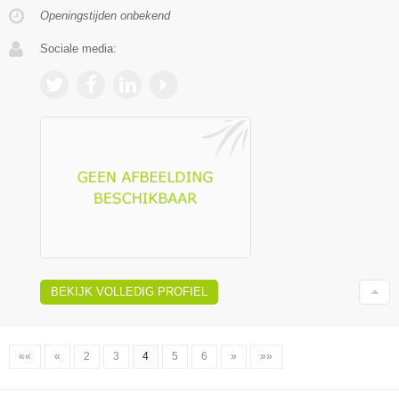
Openingstijden onbekend
Sociale media:
BEKIJK VOLLEDIG PROFIEL
««
«
2
3
4
5
6
»
»»