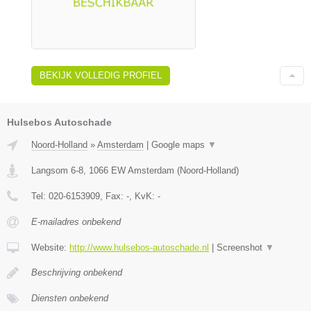
BEKIJK VOLLEDIG PROFIEL
Hulsebos Autoschade
Noord-Holland
»
Amsterdam
|
Google maps
▼
Langsom 6-8
,
1066 EW
Amsterdam
(
Noord-Holland
)
Tel:
020-6153909
, Fax:
-
, KvK:
-
E-mailadres onbekend
Website:
http://www.hulsebos-autoschade.nl
|
Screenshot
▼
Beschrijving onbekend
Diensten onbekend