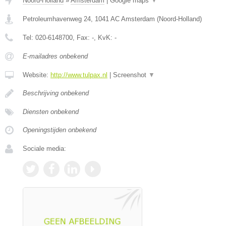
Noord-Holland
»
Amsterdam
|
Google maps
▼
Petroleumhavenweg 24
,
1041 AC
Amsterdam
(
Noord-Holland
)
Tel:
020-6148700
, Fax:
-
, KvK:
-
E-mailadres onbekend
Website:
http://www.tulpax.nl
|
Screenshot
▼
Beschrijving onbekend
Diensten onbekend
Openingstijden onbekend
Sociale media: