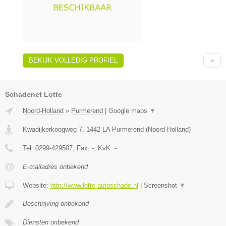
BEKIJK VOLLEDIG PROFIEL
Schadenet Lotte
Noord-Holland
»
Purmerend
|
Google maps
▼
Kwadijkerkoogweg 7
,
1442 LA
Purmerend
(
Noord-Holland
)
Tel:
0299-429507
, Fax:
-
, KvK:
-
E-mailadres onbekend
Website:
http://www.lotte-autoschade.nl
|
Screenshot
▼
Beschrijving onbekend
Diensten onbekend