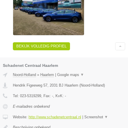
BEKIJK VOLLEDIG PROFIEL
Schadenet Centraal Haarlem
Noord-Holland
»
Haarlem
|
Google maps
▼
Hendrik Figeeweg 57
,
2031 BJ
Haarlem
(
Noord-Holland
)
Tel:
023-5319299
, Fax:
-
, KvK:
-
E-mailadres onbekend
Website:
http://www.schadenetcentraal.nl
|
Screenshot
▼
Beschrijving onbekend