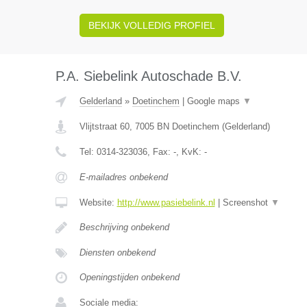
BEKIJK VOLLEDIG PROFIEL
P.A. Siebelink Autoschade B.V.
Gelderland
»
Doetinchem
|
Google maps
▼
Vlijtstraat 60
,
7005 BN
Doetinchem
(
Gelderland
)
Tel:
0314-323036
, Fax:
-
, KvK:
-
E-mailadres onbekend
Website:
http://www.pasiebelink.nl
|
Screenshot
▼
Beschrijving onbekend
Diensten onbekend
Openingstijden onbekend
Sociale media: