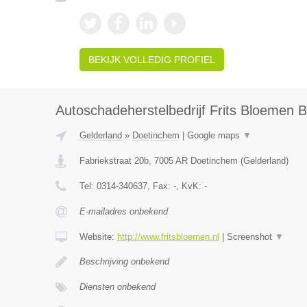
BEKIJK VOLLEDIG PROFIEL
Autoschadeherstelbedrijf Frits Bloemen B
Gelderland
»
Doetinchem
|
Google maps
▼
Fabriekstraat 20b
,
7005 AR
Doetinchem
(
Gelderland
)
Tel:
0314-340637
, Fax:
-
, KvK:
-
E-mailadres onbekend
Website:
http://www.fritsbloemen.nl
|
Screenshot
▼
Beschrijving onbekend
Diensten onbekend