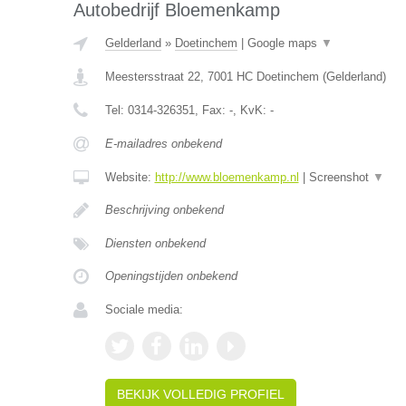
Autobedrijf Bloemenkamp
Gelderland
»
Doetinchem
|
Google maps
▼
Meestersstraat 22
,
7001 HC
Doetinchem
(
Gelderland
)
Tel:
0314-326351
, Fax:
-
, KvK:
-
E-mailadres onbekend
Website:
http://www.bloemenkamp.nl
|
Screenshot
▼
Beschrijving onbekend
Diensten onbekend
Openingstijden onbekend
Sociale media:
BEKIJK VOLLEDIG PROFIEL