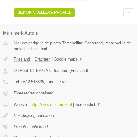
BEKIJK VOLLEDIG PROFIEL
Multimerk Auto's
Niet gevestigd in de plaats Terschelling Oosterend, maar wel in de
provincie Friesland.
Friesland
»
Drachten
|
Google maps
▼
De Roef 13
,
9206 AK
Drachten
(
Friesland
)
Tel:
0512-516835
, Fax:
-
, KvK:
-
E-mailadres onbekend
Website:
http://www.multimerk.nl
|
Screenshot
▼
Beschrijving onbekend
Diensten onbekend