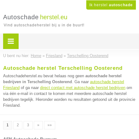
Ik herstel
autoschade
Autoschade
herstel.eu
Vind autoschadeherstel bij u in de buurt!
U bent nu hier:
Home
»
Friesland
»
Terschelling Oosterend
Autoschade herstel Terschelling Oosterend
Autoschadeherstel.eu bevat helaas nog geen
autoschade herstel
bedrijven in Terschelling Oosterend
. Ga naar
autoschade herstel
Friesland
of ga naar
direct contact met autoschade herstel bedrijven
om
via één e-mail in contact te komen met meerdere autoschade herstel
bedrijven tegelijk. Hieronder worden nu resultaten getoond uit de provincie
Friesland.
1
2
3
»
»»