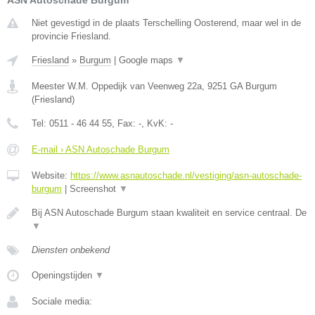
ASN Autoschade Burgum
Niet gevestigd in de plaats Terschelling Oosterend, maar wel in de
provincie Friesland.
Friesland
»
Burgum
|
Google maps
▼
Meester W.M. Oppedijk van Veenweg 22a
,
9251 GA
Burgum
(
Friesland
)
Tel:
0511 - 46 44 55
, Fax:
-
, KvK:
-
E-mail › ASN Autoschade Burgum
Website:
https://www.asnautoschade.nl/vestiging/asn-autoschade-
burgum
|
Screenshot
▼
Bij ASN Autoschade Burgum staan kwaliteit en service centraal. De
▼
Diensten onbekend
Openingstijden
▼
Sociale media: