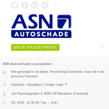
BEKIJK VOLLEDIG PROFIEL
ASN Autoschade Leeuwarden
Niet gevestigd in de plaats Terschelling Oosterend, maar wel in de
provincie Friesland.
Friesland
»
Menaldum
|
Google maps
▼
Jan Flamelingstrjitte 4
,
9036 VM
Menaldum
(
Friesland
)
Tel:
0518 - 41 92 40
, Fax:
-
, KvK:
-