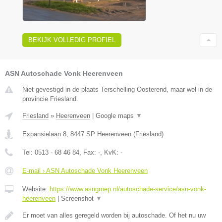
BEKIJK VOLLEDIG PROFIEL
ASN Autoschade Vonk Heerenveen
Niet gevestigd in de plaats Terschelling Oosterend, maar wel in de
provincie Friesland.
Friesland
»
Heerenveen
|
Google maps
▼
Expansielaan 8
,
8447 SP
Heerenveen
(
Friesland
)
Tel:
0513 - 68 46 84
, Fax:
-
, KvK:
-
E-mail › ASN Autoschade Vonk Heerenveen
Website:
https://www.asngroep.nl/autoschade-service/asn-vonk-
heerenveen
|
Screenshot
▼
Er moet van alles geregeld worden bij autoschade. Of het nu uw