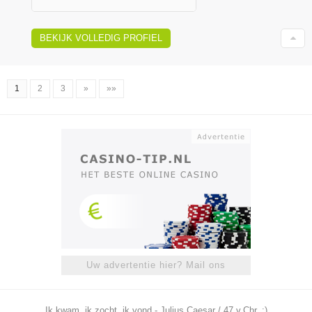
BEKIJK VOLLEDIG PROFIEL
1
2
3
»
»»
Uw advertentie hier? Mail ons
Ik kwam, ik zocht, ik vond - Julius Caesar / 47 v.Chr. ;)