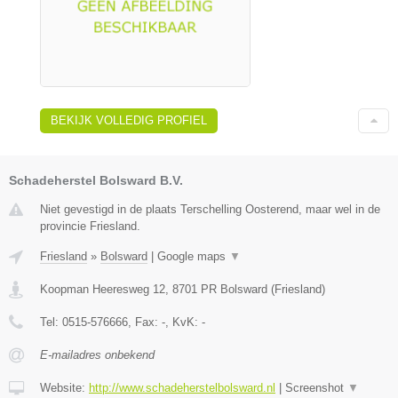
BEKIJK VOLLEDIG PROFIEL
Schadeherstel Bolsward B.V.
Niet gevestigd in de plaats Terschelling Oosterend, maar wel in de
provincie Friesland.
Friesland
»
Bolsward
|
Google maps
▼
Koopman Heeresweg 12
,
8701 PR
Bolsward
(
Friesland
)
Tel:
0515-576666
, Fax:
-
, KvK:
-
E-mailadres onbekend
Website:
http://www.schadeherstelbolsward.nl
|
Screenshot
▼