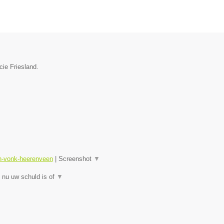
cie Friesland.
sn-vonk-heerenveen
|
Screenshot
▼
 nu uw schuld is of
▼