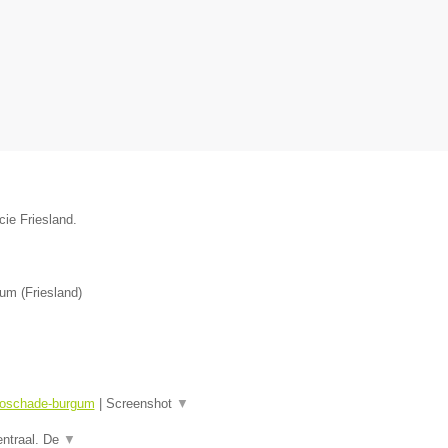
cie Friesland.
gum
(
Friesland
)
utoschade-burgum
|
Screenshot
▼
entraal. De
▼