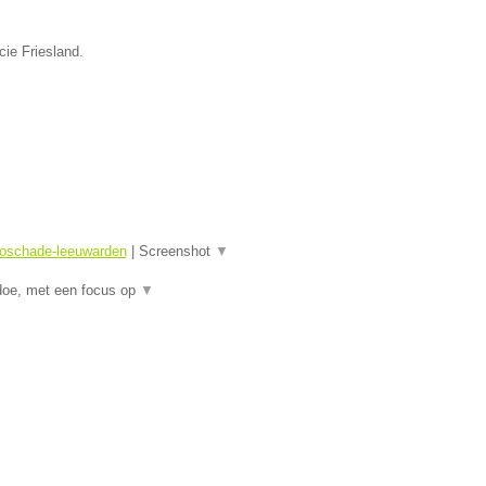
cie Friesland.
toschade-leeuwarden
|
Screenshot
▼
doe, met een focus op
▼