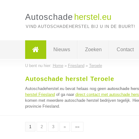
Autoschade
herstel.eu
VIND AUTOSCHADEHERSTEL BIJ U IN DE BUURT!
Nieuws
Zoeken
Contact
U bent nu hier:
Home
»
Friesland
»
Teroele
Autoschade herstel Teroele
Autoschadeherstel.eu bevat helaas nog geen
autoschade herst
herstel Friesland
of ga naar
direct contact met autoschade herst
komen met meerdere autoschade herstel bedrijven tegelijk. Hie
provincie Friesland.
1
2
3
»
»»