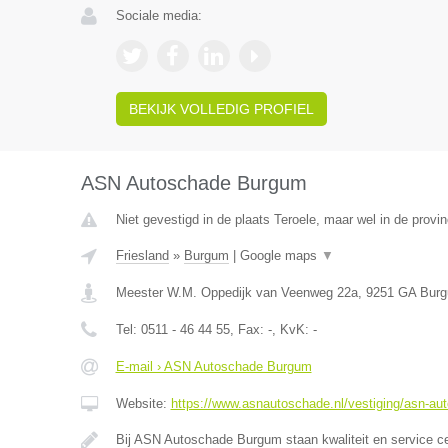
Sociale media:
BEKIJK VOLLEDIG PROFIEL
ASN Autoschade Burgum
Niet gevestigd in de plaats Teroele, maar wel in de provin
Friesland
»
Burgum
|
Google maps
▼
Meester W.M. Oppedijk van Veenweg 22a
,
9251 GA
Bur
Tel:
0511 - 46 44 55
, Fax:
-
, KvK:
-
E-mail › ASN Autoschade Burgum
Website:
https://www.asnautoschade.nl/vestiging/asn-a
Bij ASN Autoschade Burgum staan kwaliteit en service c