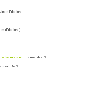
vincie Friesland.
gum
(
Friesland
)
utoschade-burgum
|
Screenshot
▼
entraal. De
▼