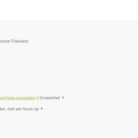
vincie Friesland.
toschade-leeuwarden
|
Screenshot
▼
doe, met een focus op
▼