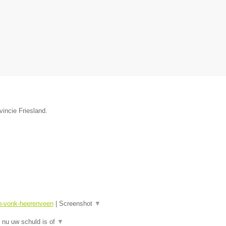
vincie Friesland.
sn-vonk-heerenveen
|
Screenshot
▼
 nu uw schuld is of
▼