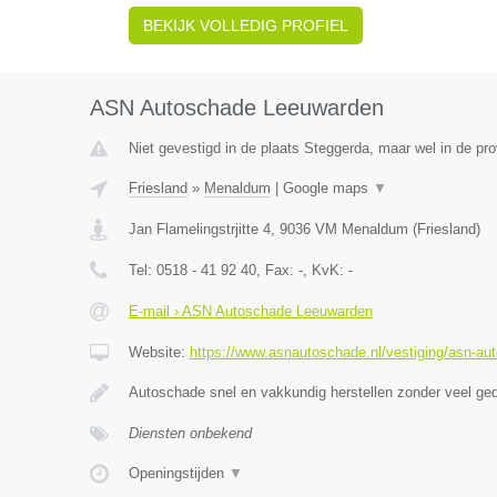
BEKIJK VOLLEDIG PROFIEL
ASN Autoschade Leeuwarden
Niet gevestigd in de plaats Steggerda, maar wel in de pro
Friesland
»
Menaldum
|
Google maps
▼
Jan Flamelingstrjitte 4
,
9036 VM
Menaldum
(
Friesland
)
Tel:
0518 - 41 92 40
, Fax:
-
, KvK:
-
E-mail › ASN Autoschade Leeuwarden
Website:
https://www.asnautoschade.nl/vestiging/asn-au
Autoschade snel en vakkundig herstellen zonder veel ge
Diensten onbekend
Openingstijden
▼