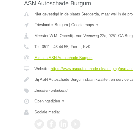
ASN Autoschade Burgum
Niet gevestigd in de plaats Steggerda, maar wel in de pro
Friesland
»
Burgum
|
Google maps
▼
Meester W.M. Oppedijk van Veenweg 22a
,
9251 GA
Bur
Tel:
0511 - 46 44 55
, Fax:
-
, KvK:
-
E-mail › ASN Autoschade Burgum
Website:
https://www.asnautoschade.nl/vestiging/asn-a
Bij ASN Autoschade Burgum staan kwaliteit en service c
Diensten onbekend
Openingstijden
▼
Sociale media: