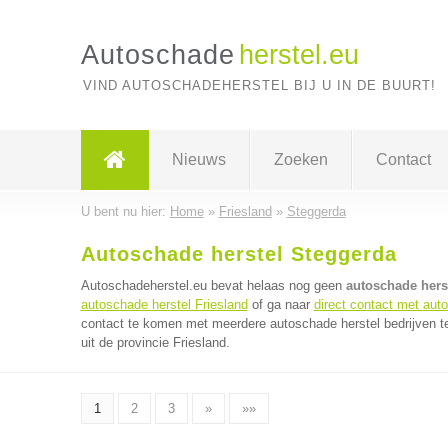
Autoschade
herstel.eu
VIND AUTOSCHADEHERSTEL BIJ U IN DE BUURT!
Nieuws
Zoeken
Contact
U bent nu hier:
Home
»
Friesland
»
Steggerda
Autoschade herstel Steggerda
Autoschadeherstel.eu bevat helaas nog geen
autoschade herst
autoschade herstel Friesland
of ga naar
direct contact met aut
contact te komen met meerdere autoschade herstel bedrijven te
uit de provincie Friesland.
1
2
3
»
»»