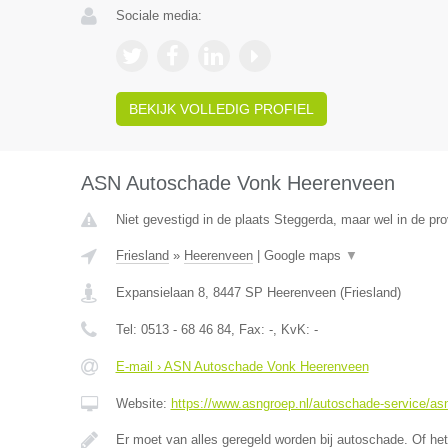
Sociale media:
BEKIJK VOLLEDIG PROFIEL
ASN Autoschade Vonk Heerenveen
Niet gevestigd in de plaats Steggerda, maar wel in de pro
Friesland
»
Heerenveen
|
Google maps
▼
Expansielaan 8
,
8447 SP
Heerenveen
(
Friesland
)
Tel:
0513 - 68 46 84
, Fax:
-
, KvK:
-
E-mail › ASN Autoschade Vonk Heerenveen
Website:
https://www.asngroep.nl/autoschade-service/a
Er moet van alles geregeld worden bij autoschade. Of het