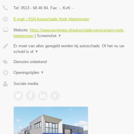
Tel:
0513 - 68 46 84
, Fax:
-
, KvK:
-
E-mail › ASN Autoschade Vonk Heerenveen
Website:
https://www.asngroep.nl/autoschade-service/asn-vonk-
heerenveen
|
Screenshot
▼
Er moet van alles geregeld worden bij autoschade. Of het nu uw
schuld is of
▼
Diensten onbekend
Openingstijden
▼
Sociale media: