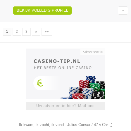
BEKIJK VOLLEDIG PROFIEL
1
2
3
»
»»
Uw advertentie hier? Mail ons
Ik kwam, ik zocht, ik vond - Julius Caesar / 47 v.Chr. ;)