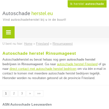
Ik herstel
autoschade
Autoschade
herstel.eu
Vind autoschadeherstel bij u in de buurt!
U bent nu hier:
Home
»
Friesland
»
Rinsumageest
Autoschade herstel Rinsumageest
Autoschadeherstel.eu bevat helaas nog geen
autoschade herstel
bedrijven in Rinsumageest
. Ga naar
autoschade herstel Friesland
of ga
naar
direct contact met autoschade herstel bedrijven
om via één e-mail in
contact te komen met meerdere autoschade herstel bedrijven tegelijk.
Hieronder worden nu resultaten getoond uit de provincie Friesland.
1
2
3
»
»»
ASN Autoschade Leeuwarden