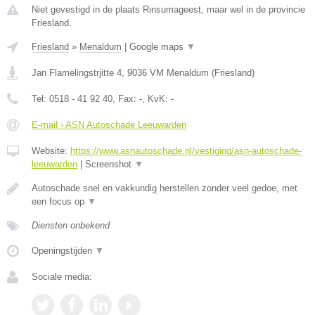
Niet gevestigd in de plaats Rinsumageest, maar wel in de provincie
Friesland.
Friesland
»
Menaldum
|
Google maps
▼
Jan Flamelingstrjitte 4
,
9036 VM
Menaldum
(
Friesland
)
Tel:
0518 - 41 92 40
, Fax:
-
, KvK:
-
E-mail › ASN Autoschade Leeuwarden
Website:
https://www.asnautoschade.nl/vestiging/asn-autoschade-
leeuwarden
|
Screenshot
▼
Autoschade snel en vakkundig herstellen zonder veel gedoe, met
een focus op
▼
Diensten onbekend
Openingstijden
▼
Sociale media: