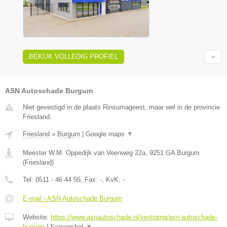
BEKIJK VOLLEDIG PROFIEL
ASN Autoschade Burgum
Niet gevestigd in de plaats Rinsumageest, maar wel in de provincie
Friesland.
Friesland
»
Burgum
|
Google maps
▼
Meester W.M. Oppedijk van Veenweg 22a
,
9251 GA
Burgum
(
Friesland
)
Tel:
0511 - 46 44 55
, Fax:
-
, KvK:
-
E-mail › ASN Autoschade Burgum
Website:
https://www.asnautoschade.nl/vestiging/asn-autoschade-
burgum
|
Screenshot
▼