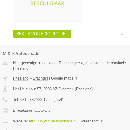
BEKIJK VOLLEDIG PROFIEL
M & H Autoschade
Niet gevestigd in de plaats Rinsumageest, maar wel in de provincie
Friesland.
Friesland
»
Drachten
|
Google maps
▼
Het Helmhout 57
,
9206 AZ
Drachten
(
Friesland
)
Tel:
0512-537900
, Fax:
-
, KvK:
-
E-mailadres onbekend
Website:
http://www.mhautoschade.nl
|
Screenshot
▼