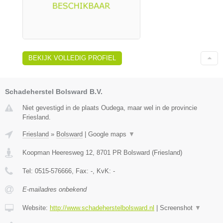
BEKIJK VOLLEDIG PROFIEL
Schadeherstel Bolsward B.V.
Niet gevestigd in de plaats Oudega, maar wel in de provincie
Friesland.
Friesland
»
Bolsward
|
Google maps
▼
Koopman Heeresweg 12
,
8701 PR
Bolsward
(
Friesland
)
Tel:
0515-576666
, Fax:
-
, KvK:
-
E-mailadres onbekend
Website:
http://www.schadeherstelbolsward.nl
|
Screenshot
▼