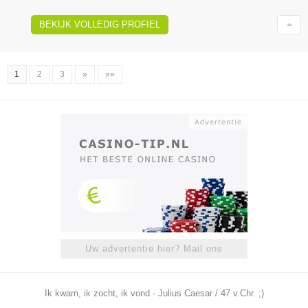
BEKIJK VOLLEDIG PROFIEL
1
2
3
»
»»
Uw advertentie hier? Mail ons
Ik kwam, ik zocht, ik vond - Julius Caesar / 47 v.Chr. ;)