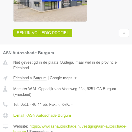
BEKIJK VOLLEDIG PROFIEL
ASN Autoschade Burgum
Niet gevestigd in de plaats Oudega, maar wel in de provincie
Friesland.
Friesland
»
Burgum
|
Google maps
▼
Meester W.M. Oppedijk van Veenweg 22a
,
9251 GA
Burgum
(
Friesland
)
Tel:
0511 - 46 44 55
, Fax:
-
, KvK:
-
E-mail › ASN Autoschade Burgum
Website:
https://www.asnautoschade.nl/vestiging/asn-autoschade-
burgum
|
Screenshot
▼