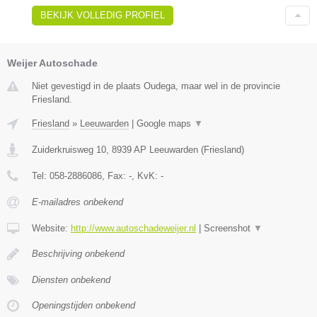
BEKIJK VOLLEDIG PROFIEL
Weijer Autoschade
Niet gevestigd in de plaats Oudega, maar wel in de provincie
Friesland.
Friesland
»
Leeuwarden
|
Google maps
▼
Zuiderkruisweg 10
,
8939 AP
Leeuwarden
(
Friesland
)
Tel:
058-2886086
, Fax:
-
, KvK:
-
E-mailadres onbekend
Website:
http://www.autoschadeweijer.nl
|
Screenshot
▼
Beschrijving onbekend
Diensten onbekend
Openingstijden onbekend