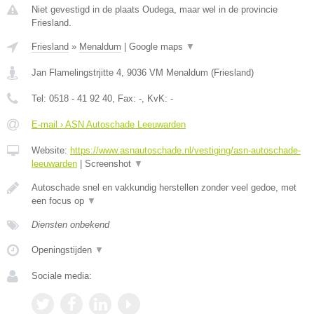
Niet gevestigd in de plaats Oudega, maar wel in de provincie
Friesland.
Friesland
»
Menaldum
|
Google maps
▼
Jan Flamelingstrjitte 4
,
9036 VM
Menaldum
(
Friesland
)
Tel:
0518 - 41 92 40
, Fax:
-
, KvK:
-
E-mail › ASN Autoschade Leeuwarden
Website:
https://www.asnautoschade.nl/vestiging/asn-autoschade-
leeuwarden
|
Screenshot
▼
Autoschade snel en vakkundig herstellen zonder veel gedoe, met
een focus op
▼
Diensten onbekend
Openingstijden
▼
Sociale media: