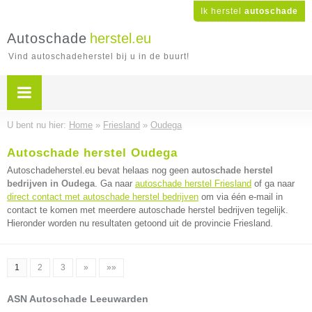
Ik herstel
autoschade
Autoschade
herstel.eu
Vind autoschadeherstel bij u in de buurt!
U bent nu hier:
Home
»
Friesland
»
Oudega
Autoschade herstel Oudega
Autoschadeherstel.eu bevat helaas nog geen
autoschade herstel
bedrijven in Oudega
. Ga naar
autoschade herstel Friesland
of ga naar
direct contact met autoschade herstel bedrijven
om via één e-mail in
contact te komen met meerdere autoschade herstel bedrijven tegelijk.
Hieronder worden nu resultaten getoond uit de provincie Friesland.
1
2
3
»
»»
ASN Autoschade Leeuwarden