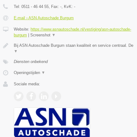
Tel:
0511 - 46 44 55
, Fax:
-
, KvK:
-
E-mail › ASN Autoschade Burgum
Website:
https://www.asnautoschade.nl/vestiging/asn-autoschade-
burgum
|
Screenshot
▼
Bij ASN Autoschade Burgum staan kwaliteit en service centraal. De
▼
Diensten onbekend
Openingstijden
▼
Sociale media: