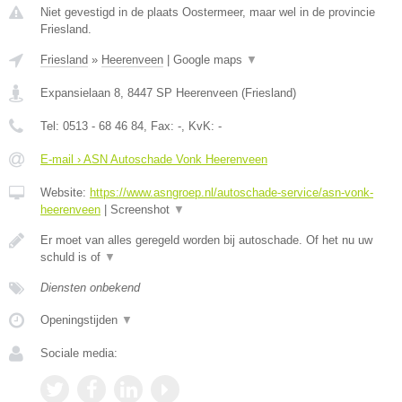
Niet gevestigd in de plaats Oostermeer, maar wel in de provincie
Friesland.
Friesland
»
Heerenveen
|
Google maps
▼
Expansielaan 8
,
8447 SP
Heerenveen
(
Friesland
)
Tel:
0513 - 68 46 84
, Fax:
-
, KvK:
-
E-mail › ASN Autoschade Vonk Heerenveen
Website:
https://www.asngroep.nl/autoschade-service/asn-vonk-
heerenveen
|
Screenshot
▼
Er moet van alles geregeld worden bij autoschade. Of het nu uw
schuld is of
▼
Diensten onbekend
Openingstijden
▼
Sociale media: