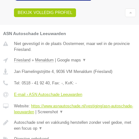
BEKIJK VOLLEDIG PROFIEL
ASN Autoschade Leeuwarden
Niet gevestigd in de plaats Oostermeer, maar wel in de provincie
Friesland.
Friesland
»
Menaldum
|
Google maps
▼
Jan Flamelingstrjitte 4
,
9036 VM
Menaldum
(
Friesland
)
Tel:
0518 - 41 92 40
, Fax:
-
, KvK:
-
E-mail › ASN Autoschade Leeuwarden
Website:
https://www.asnautoschade.nl/vestiging/asn-autoschade-
leeuwarden
|
Screenshot
▼
Autoschade snel en vakkundig herstellen zonder veel gedoe, met
een focus op
▼
Diensten onbekend