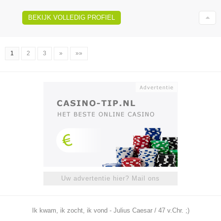
BEKIJK VOLLEDIG PROFIEL
1
2
3
»
»»
Uw advertentie hier? Mail ons
Ik kwam, ik zocht, ik vond - Julius Caesar / 47 v.Chr. ;)