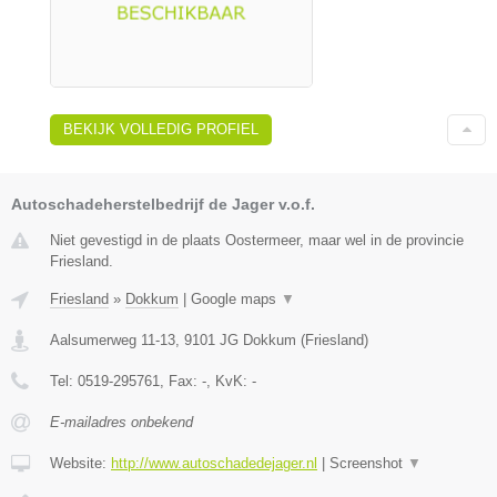
BEKIJK VOLLEDIG PROFIEL
Autoschadeherstelbedrijf de Jager v.o.f.
Niet gevestigd in de plaats Oostermeer, maar wel in de provincie
Friesland.
Friesland
»
Dokkum
|
Google maps
▼
Aalsumerweg 11-13
,
9101 JG
Dokkum
(
Friesland
)
Tel:
0519-295761
, Fax:
-
, KvK:
-
E-mailadres onbekend
Website:
http://www.autoschadedejager.nl
|
Screenshot
▼