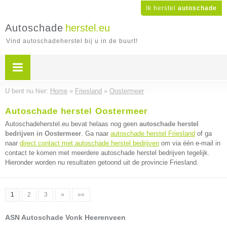
Ik herstel
autoschade
Autoschade
herstel.eu
Vind autoschadeherstel bij u in de buurt!
U bent nu hier:
Home
»
Friesland
»
Oostermeer
Autoschade herstel Oostermeer
Autoschadeherstel.eu bevat helaas nog geen
autoschade herstel
bedrijven in Oostermeer
. Ga naar
autoschade herstel Friesland
of ga
naar
direct contact met autoschade herstel bedrijven
om via één e-mail in
contact te komen met meerdere autoschade herstel bedrijven tegelijk.
Hieronder worden nu resultaten getoond uit de provincie Friesland.
1
2
3
»
»»
ASN Autoschade Vonk Heerenveen