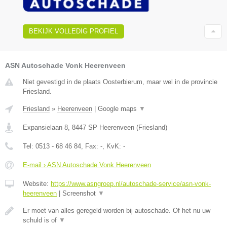
BEKIJK VOLLEDIG PROFIEL
ASN Autoschade Vonk Heerenveen
Niet gevestigd in de plaats Oosterbierum, maar wel in de provincie
Friesland.
Friesland
»
Heerenveen
|
Google maps
▼
Expansielaan 8
,
8447 SP
Heerenveen
(
Friesland
)
Tel:
0513 - 68 46 84
, Fax:
-
, KvK:
-
E-mail › ASN Autoschade Vonk Heerenveen
Website:
https://www.asngroep.nl/autoschade-service/asn-vonk-
heerenveen
|
Screenshot
▼
Er moet van alles geregeld worden bij autoschade. Of het nu uw
schuld is of
▼