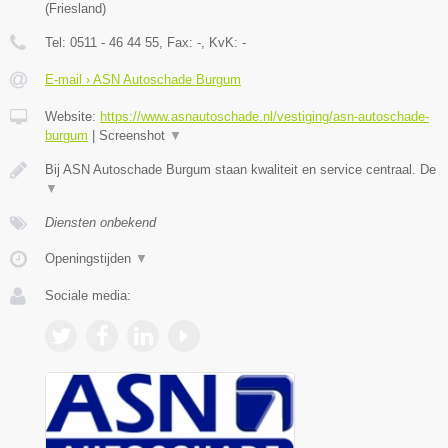
(
Friesland
)
Tel:
0511 - 46 44 55
, Fax:
-
, KvK:
-
E-mail › ASN Autoschade Burgum
Website:
https://www.asnautoschade.nl/vestiging/asn-autoschade-
burgum
|
Screenshot
▼
Bij ASN Autoschade Burgum staan kwaliteit en service centraal. De
▼
Diensten onbekend
Openingstijden
▼
Sociale media: