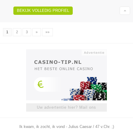
BEKIJK VOLLEDIG PROFIEL
1
2
3
»
»»
Uw advertentie hier? Mail ons
Ik kwam, ik zocht, ik vond - Julius Caesar / 47 v.Chr. ;)