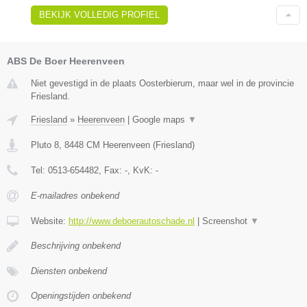
BEKIJK VOLLEDIG PROFIEL
ABS De Boer Heerenveen
Niet gevestigd in de plaats Oosterbierum, maar wel in de provincie
Friesland.
Friesland
»
Heerenveen
|
Google maps
▼
Pluto 8
,
8448 CM
Heerenveen
(
Friesland
)
Tel:
0513-654482
, Fax:
-
, KvK:
-
E-mailadres onbekend
Website:
http://www.deboerautoschade.nl
|
Screenshot
▼
Beschrijving onbekend
Diensten onbekend
Openingstijden onbekend