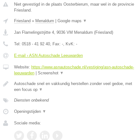
Niet gevestigd in de plaats Oosterbierum, maar wel in de provincie
Friesland.
Friesland
»
Menaldum
|
Google maps
▼
Jan Flamelingstrjitte 4
,
9036 VM
Menaldum
(
Friesland
)
Tel:
0518 - 41 92 40
, Fax:
-
, KvK:
-
E-mail › ASN Autoschade Leeuwarden
Website:
https://www.asnautoschade.nl/vestiging/asn-autoschade-
leeuwarden
|
Screenshot
▼
Autoschade snel en vakkundig herstellen zonder veel gedoe, met
een focus op
▼
Diensten onbekend
Openingstijden
▼
Sociale media: