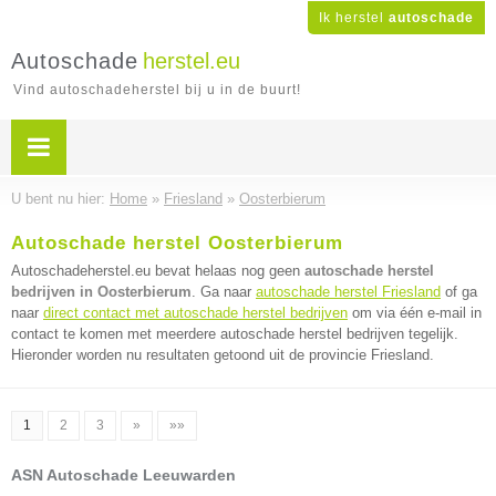
Ik herstel
autoschade
Autoschade
herstel.eu
Vind autoschadeherstel bij u in de buurt!
U bent nu hier:
Home
»
Friesland
»
Oosterbierum
Autoschade herstel Oosterbierum
Autoschadeherstel.eu bevat helaas nog geen
autoschade herstel
bedrijven in Oosterbierum
. Ga naar
autoschade herstel Friesland
of ga
naar
direct contact met autoschade herstel bedrijven
om via één e-mail in
contact te komen met meerdere autoschade herstel bedrijven tegelijk.
Hieronder worden nu resultaten getoond uit de provincie Friesland.
1
2
3
»
»»
ASN Autoschade Leeuwarden