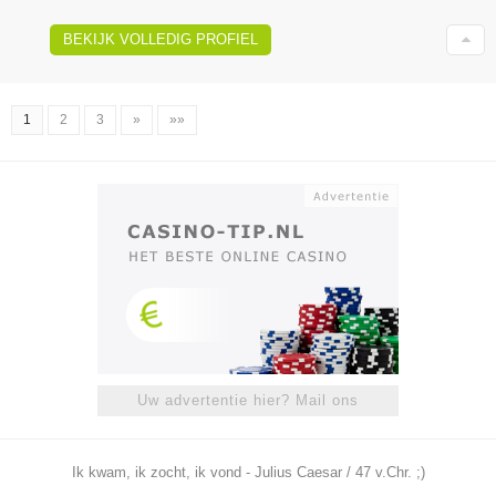
BEKIJK VOLLEDIG PROFIEL
1
2
3
»
»»
Uw advertentie hier? Mail ons
Ik kwam, ik zocht, ik vond - Julius Caesar / 47 v.Chr. ;)