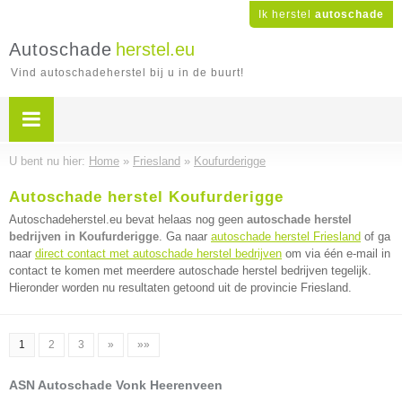
Ik herstel
autoschade
Autoschade
herstel.eu
Vind autoschadeherstel bij u in de buurt!
U bent nu hier:
Home
»
Friesland
»
Koufurderigge
Autoschade herstel Koufurderigge
Autoschadeherstel.eu bevat helaas nog geen
autoschade herstel
bedrijven in Koufurderigge
. Ga naar
autoschade herstel Friesland
of ga
naar
direct contact met autoschade herstel bedrijven
om via één e-mail in
contact te komen met meerdere autoschade herstel bedrijven tegelijk.
Hieronder worden nu resultaten getoond uit de provincie Friesland.
1
2
3
»
»»
ASN Autoschade Vonk Heerenveen