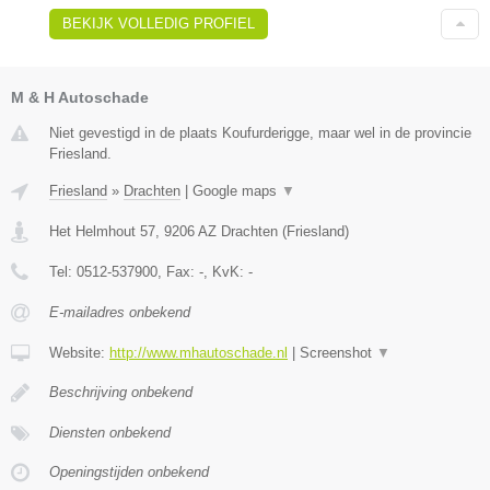
BEKIJK VOLLEDIG PROFIEL
M & H Autoschade
Niet gevestigd in de plaats Koufurderigge, maar wel in de provincie
Friesland.
Friesland
»
Drachten
|
Google maps
▼
Het Helmhout 57
,
9206 AZ
Drachten
(
Friesland
)
Tel:
0512-537900
, Fax:
-
, KvK:
-
E-mailadres onbekend
Website:
http://www.mhautoschade.nl
|
Screenshot
▼
Beschrijving onbekend
Diensten onbekend
Openingstijden onbekend