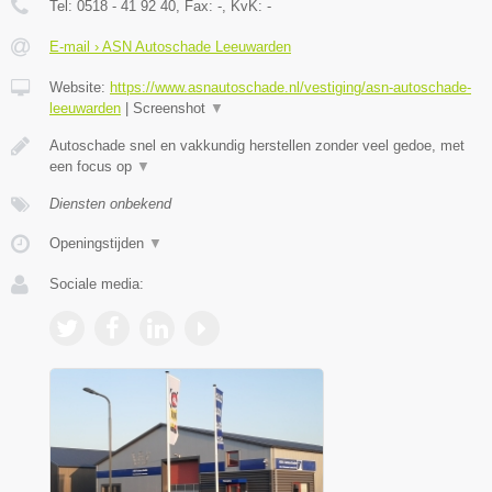
Tel:
0518 - 41 92 40
, Fax:
-
, KvK:
-
E-mail › ASN Autoschade Leeuwarden
Website:
https://www.asnautoschade.nl/vestiging/asn-autoschade-
leeuwarden
|
Screenshot
▼
Autoschade snel en vakkundig herstellen zonder veel gedoe, met
een focus op
▼
Diensten onbekend
Openingstijden
▼
Sociale media: