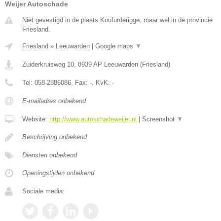
Weijer Autoschade
Niet gevestigd in de plaats Koufurderigge, maar wel in de provincie
Friesland.
Friesland
»
Leeuwarden
|
Google maps
▼
Zuiderkruisweg 10
,
8939 AP
Leeuwarden
(
Friesland
)
Tel:
058-2886086
, Fax:
-
, KvK:
-
E-mailadres onbekend
Website:
http://www.autoschadeweijer.nl
|
Screenshot
▼
Beschrijving onbekend
Diensten onbekend
Openingstijden onbekend
Sociale media: