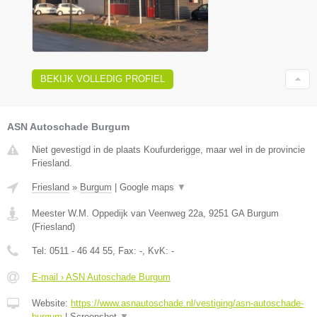
BEKIJK VOLLEDIG PROFIEL
ASN Autoschade Burgum
Niet gevestigd in de plaats Koufurderigge, maar wel in de provincie
Friesland.
Friesland
»
Burgum
|
Google maps
▼
Meester W.M. Oppedijk van Veenweg 22a
,
9251 GA
Burgum
(
Friesland
)
Tel:
0511 - 46 44 55
, Fax:
-
, KvK:
-
E-mail › ASN Autoschade Burgum
Website:
https://www.asnautoschade.nl/vestiging/asn-autoschade-
burgum
|
Screenshot
▼