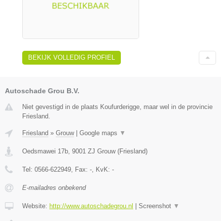
BEKIJK VOLLEDIG PROFIEL
Autoschade Grou B.V.
Niet gevestigd in de plaats Koufurderigge, maar wel in de provincie
Friesland.
Friesland
»
Grouw
|
Google maps
▼
Oedsmawei 17b
,
9001 ZJ
Grouw
(
Friesland
)
Tel:
0566-622949
, Fax:
-
, KvK:
-
E-mailadres onbekend
Website:
http://www.autoschadegrou.nl
|
Screenshot
▼