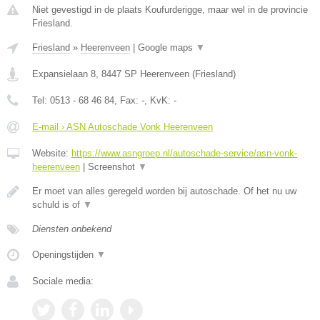
Niet gevestigd in de plaats Koufurderigge, maar wel in de provincie
Friesland.
Friesland
»
Heerenveen
|
Google maps
▼
Expansielaan 8
,
8447 SP
Heerenveen
(
Friesland
)
Tel:
0513 - 68 46 84
, Fax:
-
, KvK:
-
E-mail › ASN Autoschade Vonk Heerenveen
Website:
https://www.asngroep.nl/autoschade-service/asn-vonk-
heerenveen
|
Screenshot
▼
Er moet van alles geregeld worden bij autoschade. Of het nu uw
schuld is of
▼
Diensten onbekend
Openingstijden
▼
Sociale media: