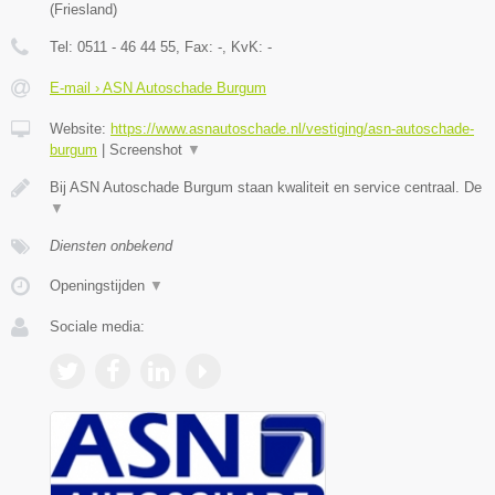
(
Friesland
)
Tel:
0511 - 46 44 55
, Fax:
-
, KvK:
-
E-mail › ASN Autoschade Burgum
Website:
https://www.asnautoschade.nl/vestiging/asn-autoschade-
burgum
|
Screenshot
▼
Bij ASN Autoschade Burgum staan kwaliteit en service centraal. De
▼
Diensten onbekend
Openingstijden
▼
Sociale media: