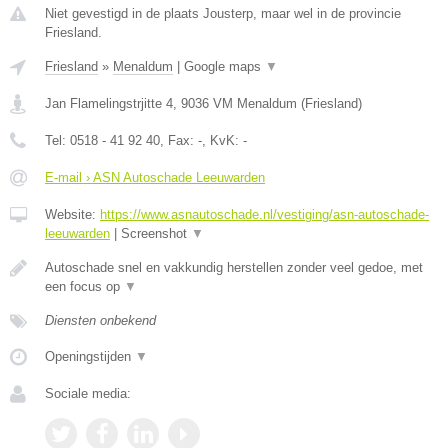
Niet gevestigd in de plaats Jousterp, maar wel in de provincie
Friesland.
Friesland
»
Menaldum
|
Google maps
▼
Jan Flamelingstrjitte 4
,
9036 VM
Menaldum
(
Friesland
)
Tel:
0518 - 41 92 40
, Fax:
-
, KvK:
-
E-mail › ASN Autoschade Leeuwarden
Website:
https://www.asnautoschade.nl/vestiging/asn-autoschade-
leeuwarden
|
Screenshot
▼
Autoschade snel en vakkundig herstellen zonder veel gedoe, met
een focus op
▼
Diensten onbekend
Openingstijden
▼
Sociale media: