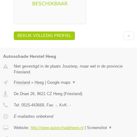
BEKIJK VOLLEDIG PROFIEL
Autoschade Herstel Heeg
Niet gevestigd in de plaats Jousterp, maar wel in de provincie
Friesland.
Friesland
»
Heeg
|
Google maps
▼
De Draei 26
,
8621 CZ
Heeg
(
Friesland
)
Tel:
0515-443669
, Fax:
-
, KvK:
-
E-mailadres onbekend
Website:
http://www.autoschadeheeg.nl
|
Screenshot
▼