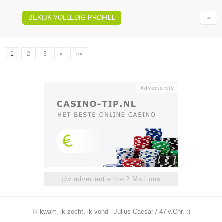
BEKIJK VOLLEDIG PROFIEL
1
2
3
»
»»
Uw advertentie hier? Mail ons
Ik kwam, ik zocht, ik vond - Julius Caesar / 47 v.Chr. ;)