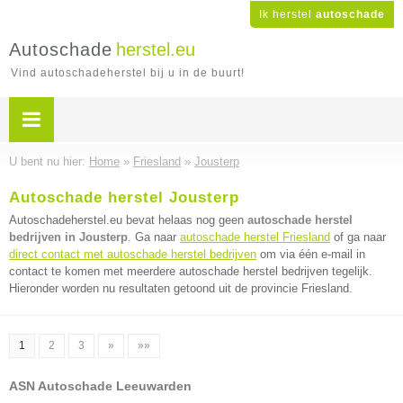
Ik herstel
autoschade
Autoschade
herstel.eu
Vind autoschadeherstel bij u in de buurt!
U bent nu hier:
Home
»
Friesland
»
Jousterp
Autoschade herstel Jousterp
Autoschadeherstel.eu bevat helaas nog geen
autoschade herstel
bedrijven in Jousterp
. Ga naar
autoschade herstel Friesland
of ga naar
direct contact met autoschade herstel bedrijven
om via één e-mail in
contact te komen met meerdere autoschade herstel bedrijven tegelijk.
Hieronder worden nu resultaten getoond uit de provincie Friesland.
1
2
3
»
»»
ASN Autoschade Leeuwarden