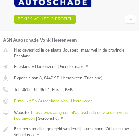
BEKIJK VOLLEDIG PROFIEL
ASN Autoschade Vonk Heerenveen
Niet gevestigd in de plaats Jousterp, maar wel in de provincie
Friesland.
Friesland
»
Heerenveen
|
Google maps
▼
Expansielaan 8
,
8447 SP
Heerenveen
(
Friesland
)
Tel:
0513 - 68 46 84
, Fax:
-
, KvK:
-
E-mail › ASN Autoschade Vonk Heerenveen
Website:
https://www.asngroep.nl/autoschade-service/asn-vonk-
heerenveen
|
Screenshot
▼
Er moet van alles geregeld worden bij autoschade. Of het nu uw
schuld is of
▼