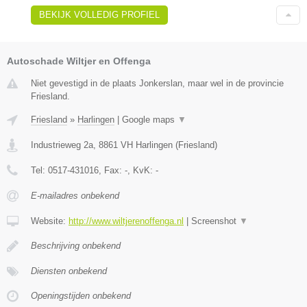
BEKIJK VOLLEDIG PROFIEL
Autoschade Wiltjer en Offenga
Niet gevestigd in de plaats Jonkerslan, maar wel in de provincie
Friesland.
Friesland
»
Harlingen
|
Google maps
▼
Industrieweg 2a
,
8861 VH
Harlingen
(
Friesland
)
Tel:
0517-431016
, Fax:
-
, KvK:
-
E-mailadres onbekend
Website:
http://www.wiltjerenoffenga.nl
|
Screenshot
▼
Beschrijving onbekend
Diensten onbekend
Openingstijden onbekend