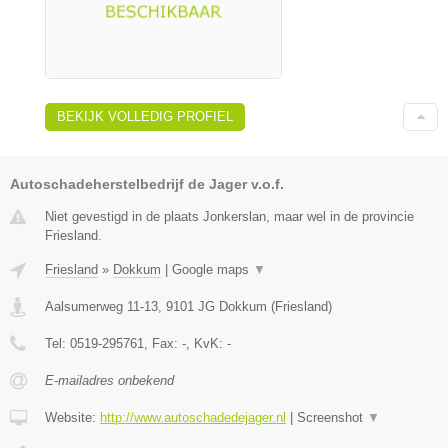
BEKIJK VOLLEDIG PROFIEL
Autoschadeherstelbedrijf de Jager v.o.f.
Niet gevestigd in de plaats Jonkerslan, maar wel in de provincie
Friesland.
Friesland
»
Dokkum
|
Google maps
▼
Aalsumerweg 11-13
,
9101 JG
Dokkum
(
Friesland
)
Tel:
0519-295761
, Fax:
-
, KvK:
-
E-mailadres onbekend
Website:
http://www.autoschadedejager.nl
|
Screenshot
▼