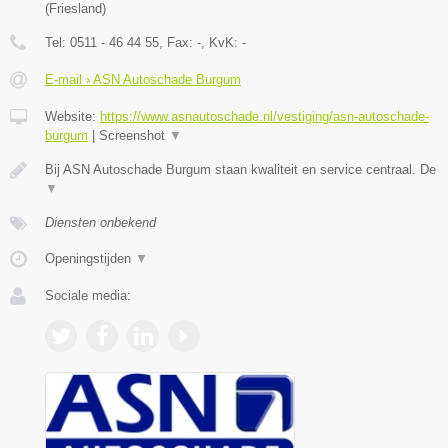
(
Friesland
)
Tel:
0511 - 46 44 55
, Fax:
-
, KvK:
-
E-mail › ASN Autoschade Burgum
Website:
https://www.asnautoschade.nl/vestiging/asn-autoschade-
burgum
|
Screenshot
▼
Bij ASN Autoschade Burgum staan kwaliteit en service centraal. De
▼
Diensten onbekend
Openingstijden
▼
Sociale media: