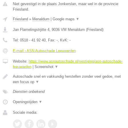
Niet gevestigd in de plaats Jonkerslan, maar wel in de provincie
Friesland.
Friesland
»
Menaldum
|
Google maps
▼
Jan Flamelingstrjitte 4
,
9036 VM
Menaldum
(
Friesland
)
Tel:
0518 - 41 92 40
, Fax:
-
, KvK:
-
E-mail › ASN Autoschade Leeuwarden
Website:
https://www.asnautoschade.nl/vestiging/asn-autoschade-
leeuwarden
|
Screenshot
▼
Autoschade snel en vakkundig herstellen zonder veel gedoe, met
een focus op
▼
Diensten onbekend
Openingstijden
▼
Sociale media: