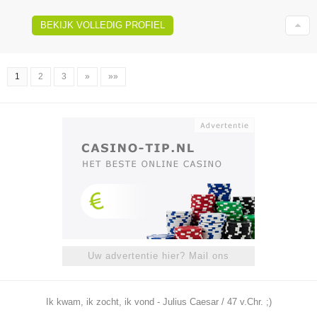
BEKIJK VOLLEDIG PROFIEL
1
2
3
»
»»
Uw advertentie hier? Mail ons
Ik kwam, ik zocht, ik vond - Julius Caesar / 47 v.Chr. ;)