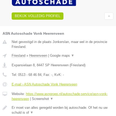
BEKIJK VOLLEDIG PROFIEL
ASN Autoschade Vonk Heerenveen
Niet gevestigd in de plaats Jonkerslan, maar wel in de provincie
Friesland.
Friesland
»
Heerenveen
|
Google maps
▼
Expansielaan 8
,
8447 SP
Heerenveen
(
Friesland
)
Tel:
0513 - 68 46 84
, Fax:
-
, KvK:
-
E-mail › ASN Autoschade Vonk Heerenveen
Website:
https://www.asngroep.nl/autoschade-service/asn-vonk-
heerenveen
|
Screenshot
▼
Er moet van alles geregeld worden bij autoschade. Of het nu uw
schuld is of
▼