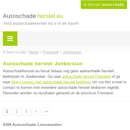
Ik herstel
autoschade
Autoschade
herstel.eu
Vind autoschadeherstel bij u in de buurt!
U bent nu hier:
Home
»
Friesland
»
Jonkerslan
Autoschade herstel Jonkerslan
Autoschadeherstel.eu bevat helaas nog geen
autoschade herstel
bedrijven in Jonkerslan
. Ga naar
autoschade herstel Friesland
of ga
naar
direct contact met autoschade herstel bedrijven
om via één e-mail in
contact te komen met meerdere autoschade herstel bedrijven tegelijk.
Hieronder worden nu resultaten getoond uit de provincie Friesland.
1
2
3
»
»»
ASN Autoschade Leeuwarden