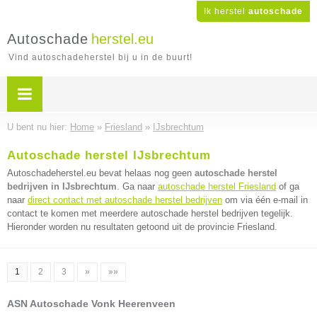
Ik herstel
autoschade
Autoschade
herstel.eu
Vind autoschadeherstel bij u in de buurt!
U bent nu hier:
Home
»
Friesland
»
IJsbrechtum
Autoschade herstel IJsbrechtum
Autoschadeherstel.eu bevat helaas nog geen
autoschade herstel
bedrijven in IJsbrechtum
. Ga naar
autoschade herstel Friesland
of ga
naar
direct contact met autoschade herstel bedrijven
om via één e-mail in
contact te komen met meerdere autoschade herstel bedrijven tegelijk.
Hieronder worden nu resultaten getoond uit de provincie Friesland.
1
2
3
»
»»
ASN Autoschade Vonk Heerenveen