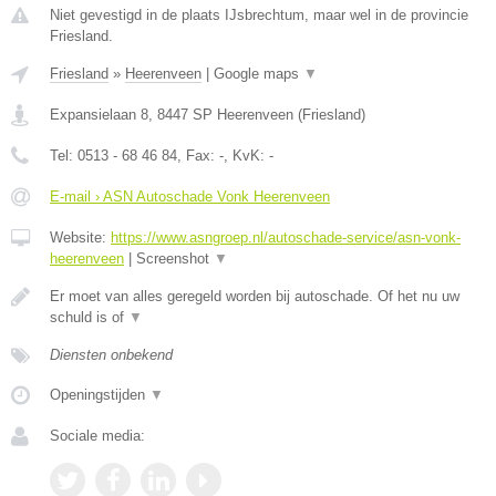
Niet gevestigd in de plaats IJsbrechtum, maar wel in de provincie
Friesland.
Friesland
»
Heerenveen
|
Google maps
▼
Expansielaan 8
,
8447 SP
Heerenveen
(
Friesland
)
Tel:
0513 - 68 46 84
, Fax:
-
, KvK:
-
E-mail › ASN Autoschade Vonk Heerenveen
Website:
https://www.asngroep.nl/autoschade-service/asn-vonk-
heerenveen
|
Screenshot
▼
Er moet van alles geregeld worden bij autoschade. Of het nu uw
schuld is of
▼
Diensten onbekend
Openingstijden
▼
Sociale media: