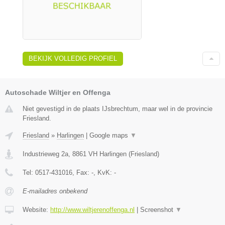
BEKIJK VOLLEDIG PROFIEL
Autoschade Wiltjer en Offenga
Niet gevestigd in de plaats IJsbrechtum, maar wel in de provincie
Friesland.
Friesland
»
Harlingen
|
Google maps
▼
Industrieweg 2a
,
8861 VH
Harlingen
(
Friesland
)
Tel:
0517-431016
, Fax:
-
, KvK:
-
E-mailadres onbekend
Website:
http://www.wiltjerenoffenga.nl
|
Screenshot
▼