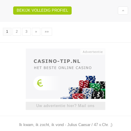
BEKIJK VOLLEDIG PROFIEL
1
2
3
»
»»
Uw advertentie hier? Mail ons
Ik kwam, ik zocht, ik vond - Julius Caesar / 47 v.Chr. ;)