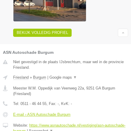
BEKIJK VOLLEDIG PROFIEL
ASN Autoschade Burgum
Niet gevestigd in de plaats IJsbrechtum, maar wel in de provincie
Friesland.
Friesland
»
Burgum
|
Google maps
▼
Meester W.M. Oppedijk van Veenweg 22a
,
9251 GA
Burgum
(
Friesland
)
Tel:
0511 - 46 44 55
, Fax:
-
, KvK:
-
E-mail › ASN Autoschade Burgum
Website:
https://www.asnautoschade.nl/vestiging/asn-autoschade-
burgum
|
Screenshot
▼