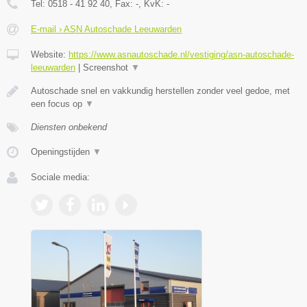
Tel:
0518 - 41 92 40
, Fax:
-
, KvK:
-
E-mail › ASN Autoschade Leeuwarden
Website:
https://www.asnautoschade.nl/vestiging/asn-autoschade-
leeuwarden
|
Screenshot
▼
Autoschade snel en vakkundig herstellen zonder veel gedoe, met
een focus op
▼
Diensten onbekend
Openingstijden
▼
Sociale media: