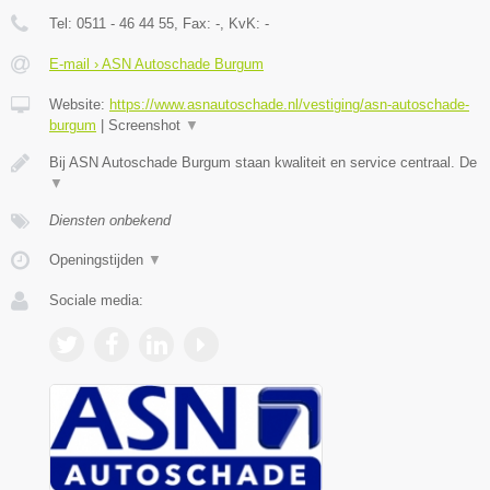
Tel:
0511 - 46 44 55
, Fax:
-
, KvK:
-
E-mail › ASN Autoschade Burgum
Website:
https://www.asnautoschade.nl/vestiging/asn-autoschade-
burgum
|
Screenshot
▼
Bij ASN Autoschade Burgum staan kwaliteit en service centraal. De
▼
Diensten onbekend
Openingstijden
▼
Sociale media: