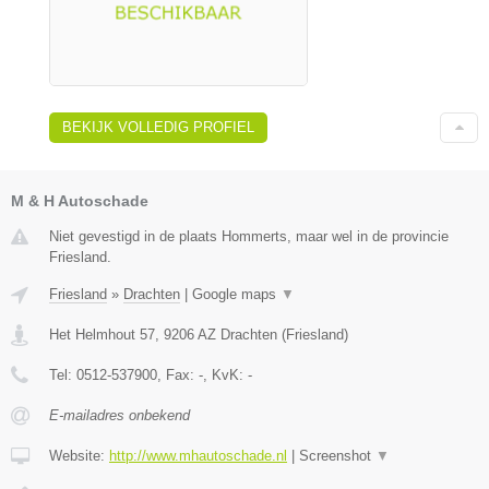
BEKIJK VOLLEDIG PROFIEL
M & H Autoschade
Niet gevestigd in de plaats Hommerts, maar wel in de provincie
Friesland.
Friesland
»
Drachten
|
Google maps
▼
Het Helmhout 57
,
9206 AZ
Drachten
(
Friesland
)
Tel:
0512-537900
, Fax:
-
, KvK:
-
E-mailadres onbekend
Website:
http://www.mhautoschade.nl
|
Screenshot
▼