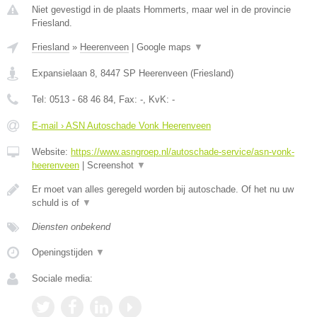
Niet gevestigd in de plaats Hommerts, maar wel in de provincie
Friesland.
Friesland
»
Heerenveen
|
Google maps
▼
Expansielaan 8
,
8447 SP
Heerenveen
(
Friesland
)
Tel:
0513 - 68 46 84
, Fax:
-
, KvK:
-
E-mail › ASN Autoschade Vonk Heerenveen
Website:
https://www.asngroep.nl/autoschade-service/asn-vonk-
heerenveen
|
Screenshot
▼
Er moet van alles geregeld worden bij autoschade. Of het nu uw
schuld is of
▼
Diensten onbekend
Openingstijden
▼
Sociale media: