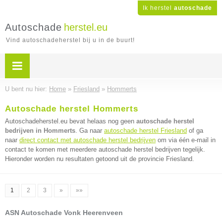
Ik herstel
autoschade
Autoschade
herstel.eu
Vind autoschadeherstel bij u in de buurt!
U bent nu hier:
Home
»
Friesland
»
Hommerts
Autoschade herstel Hommerts
Autoschadeherstel.eu bevat helaas nog geen
autoschade herstel
bedrijven in Hommerts
. Ga naar
autoschade herstel Friesland
of ga
naar
direct contact met autoschade herstel bedrijven
om via één e-mail in
contact te komen met meerdere autoschade herstel bedrijven tegelijk.
Hieronder worden nu resultaten getoond uit de provincie Friesland.
1
2
3
»
»»
ASN Autoschade Vonk Heerenveen