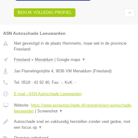
BEKIJK VOLLEDIG PROFIEL
ASN Autoschade Leeuwarden
Niet gevestigd in de plaats Hommerts, maar wel in de provincie
Friesland.
Friesland
»
Menaldum
|
Google maps
▼
Jan Flamelingstrjitte 4
,
9036 VM
Menaldum
(
Friesland
)
Tel:
0518 - 41 92 40
, Fax:
-
, KvK:
-
E-mail › ASN Autoschade Leeuwarden
Website:
https://www.asnautoschade.nl/vestiging/asn-autoschade-
leeuwarden
|
Screenshot
▼
Autoschade snel en vakkundig herstellen zonder veel gedoe, met
een focus op
▼
Diensten onbekend