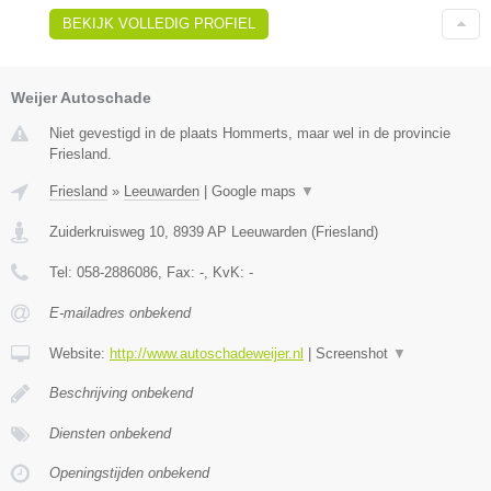
BEKIJK VOLLEDIG PROFIEL
Weijer Autoschade
Niet gevestigd in de plaats Hommerts, maar wel in de provincie
Friesland.
Friesland
»
Leeuwarden
|
Google maps
▼
Zuiderkruisweg 10
,
8939 AP
Leeuwarden
(
Friesland
)
Tel:
058-2886086
, Fax:
-
, KvK:
-
E-mailadres onbekend
Website:
http://www.autoschadeweijer.nl
|
Screenshot
▼
Beschrijving onbekend
Diensten onbekend
Openingstijden onbekend