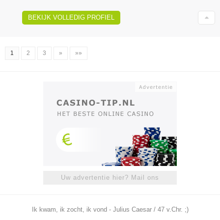
BEKIJK VOLLEDIG PROFIEL
1
2
3
»
»»
Uw advertentie hier? Mail ons
Ik kwam, ik zocht, ik vond - Julius Caesar / 47 v.Chr. ;)