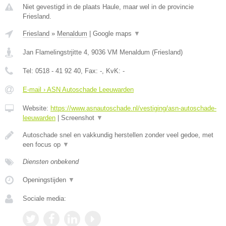
Niet gevestigd in de plaats Haule, maar wel in de provincie
Friesland.
Friesland
»
Menaldum
|
Google maps
▼
Jan Flamelingstrjitte 4
,
9036 VM
Menaldum
(
Friesland
)
Tel:
0518 - 41 92 40
, Fax:
-
, KvK:
-
E-mail › ASN Autoschade Leeuwarden
Website:
https://www.asnautoschade.nl/vestiging/asn-autoschade-
leeuwarden
|
Screenshot
▼
Autoschade snel en vakkundig herstellen zonder veel gedoe, met
een focus op
▼
Diensten onbekend
Openingstijden
▼
Sociale media: