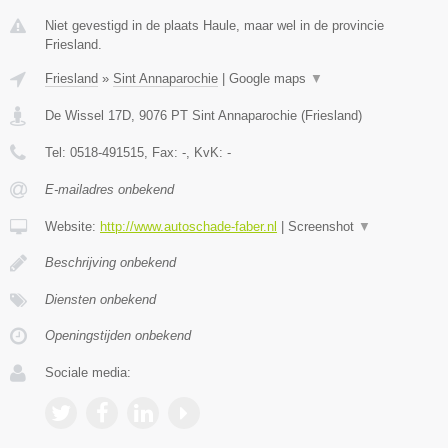
Niet gevestigd in de plaats Haule, maar wel in de provincie
Friesland.
Friesland
»
Sint Annaparochie
|
Google maps
▼
De Wissel 17D
,
9076 PT
Sint Annaparochie
(
Friesland
)
Tel:
0518-491515
, Fax:
-
, KvK:
-
E-mailadres onbekend
Website:
http://www.autoschade-faber.nl
|
Screenshot
▼
Beschrijving onbekend
Diensten onbekend
Openingstijden onbekend
Sociale media: