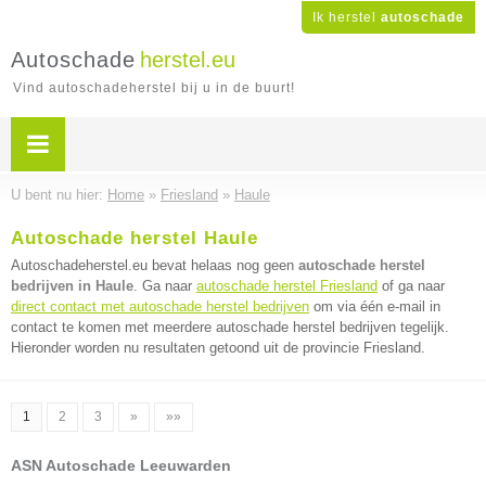
Ik herstel
autoschade
Autoschade
herstel.eu
Vind autoschadeherstel bij u in de buurt!
U bent nu hier:
Home
»
Friesland
»
Haule
Autoschade herstel Haule
Autoschadeherstel.eu bevat helaas nog geen
autoschade herstel
bedrijven in Haule
. Ga naar
autoschade herstel Friesland
of ga naar
direct contact met autoschade herstel bedrijven
om via één e-mail in
contact te komen met meerdere autoschade herstel bedrijven tegelijk.
Hieronder worden nu resultaten getoond uit de provincie Friesland.
1
2
3
»
»»
ASN Autoschade Leeuwarden