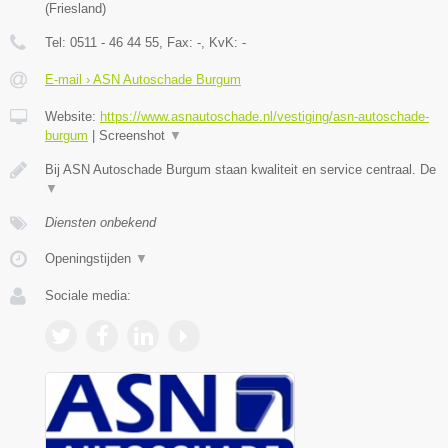
(
Friesland
)
Tel:
0511 - 46 44 55
, Fax:
-
, KvK:
-
E-mail › ASN Autoschade Burgum
Website:
https://www.asnautoschade.nl/vestiging/asn-autoschade-
burgum
|
Screenshot
▼
Bij ASN Autoschade Burgum staan kwaliteit en service centraal. De
▼
Diensten onbekend
Openingstijden
▼
Sociale media: