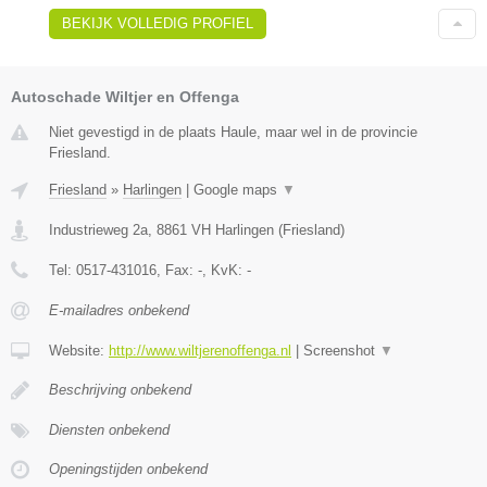
BEKIJK VOLLEDIG PROFIEL
Autoschade Wiltjer en Offenga
Niet gevestigd in de plaats Haule, maar wel in de provincie
Friesland.
Friesland
»
Harlingen
|
Google maps
▼
Industrieweg 2a
,
8861 VH
Harlingen
(
Friesland
)
Tel:
0517-431016
, Fax:
-
, KvK:
-
E-mailadres onbekend
Website:
http://www.wiltjerenoffenga.nl
|
Screenshot
▼
Beschrijving onbekend
Diensten onbekend
Openingstijden onbekend