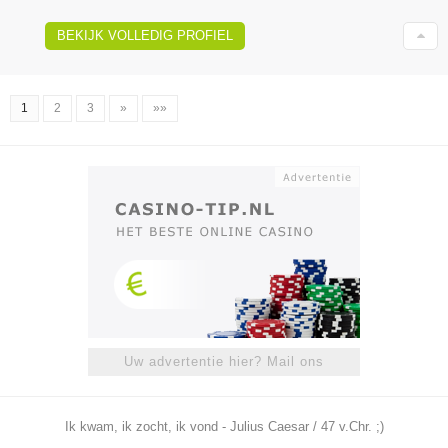
BEKIJK VOLLEDIG PROFIEL
1
2
3
»
»»
Uw advertentie hier? Mail ons
Ik kwam, ik zocht, ik vond - Julius Caesar / 47 v.Chr. ;)