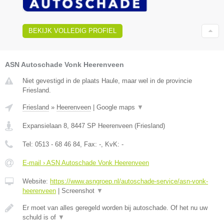
BEKIJK VOLLEDIG PROFIEL
ASN Autoschade Vonk Heerenveen
Niet gevestigd in de plaats Haule, maar wel in de provincie
Friesland.
Friesland
»
Heerenveen
|
Google maps
▼
Expansielaan 8
,
8447 SP
Heerenveen
(
Friesland
)
Tel:
0513 - 68 46 84
, Fax:
-
, KvK:
-
E-mail › ASN Autoschade Vonk Heerenveen
Website:
https://www.asngroep.nl/autoschade-service/asn-vonk-
heerenveen
|
Screenshot
▼
Er moet van alles geregeld worden bij autoschade. Of het nu uw
schuld is of
▼