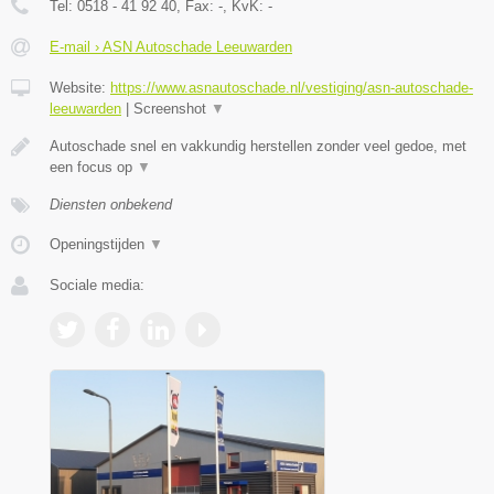
Tel:
0518 - 41 92 40
, Fax:
-
, KvK:
-
E-mail › ASN Autoschade Leeuwarden
Website:
https://www.asnautoschade.nl/vestiging/asn-autoschade-
leeuwarden
|
Screenshot
▼
Autoschade snel en vakkundig herstellen zonder veel gedoe, met
een focus op
▼
Diensten onbekend
Openingstijden
▼
Sociale media: