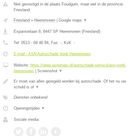
Niet gevestigd in de plaats Foudgum, maar wel in de provincie
Friesland.
Friesland
»
Heerenveen
|
Google maps
▼
Expansielaan 8
,
8447 SP
Heerenveen
(
Friesland
)
Tel:
0513 - 68 46 84
, Fax:
-
, KvK:
-
E-mail › ASN Autoschade Vonk Heerenveen
Website:
https://www.asngroep.nl/autoschade-service/asn-vonk-
heerenveen
|
Screenshot
▼
Er moet van alles geregeld worden bij autoschade. Of het nu uw
schuld is of
▼
Diensten onbekend
Openingstijden
▼
Sociale media: