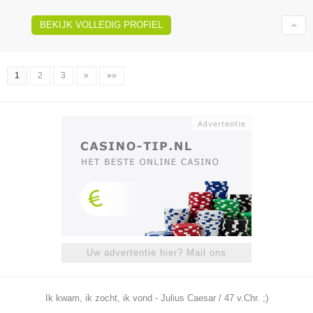
BEKIJK VOLLEDIG PROFIEL
1
2
3
»
»»
Uw advertentie hier? Mail ons
Ik kwam, ik zocht, ik vond - Julius Caesar / 47 v.Chr. ;)