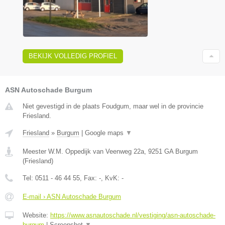
BEKIJK VOLLEDIG PROFIEL
ASN Autoschade Burgum
Niet gevestigd in de plaats Foudgum, maar wel in de provincie
Friesland.
Friesland
»
Burgum
|
Google maps
▼
Meester W.M. Oppedijk van Veenweg 22a
,
9251 GA
Burgum
(
Friesland
)
Tel:
0511 - 46 44 55
, Fax:
-
, KvK:
-
E-mail › ASN Autoschade Burgum
Website:
https://www.asnautoschade.nl/vestiging/asn-autoschade-
burgum
|
Screenshot
▼