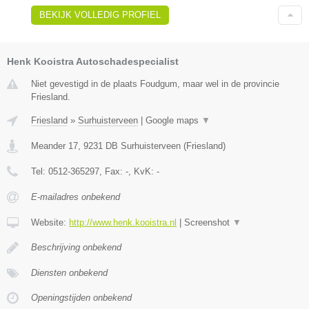
BEKIJK VOLLEDIG PROFIEL
Henk Kooistra Autoschadespecialist
Niet gevestigd in de plaats Foudgum, maar wel in de provincie
Friesland.
Friesland
»
Surhuisterveen
|
Google maps
▼
Meander 17
,
9231 DB
Surhuisterveen
(
Friesland
)
Tel:
0512-365297
, Fax:
-
, KvK:
-
E-mailadres onbekend
Website:
http://www.henk.kooistra.nl
|
Screenshot
▼
Beschrijving onbekend
Diensten onbekend
Openingstijden onbekend