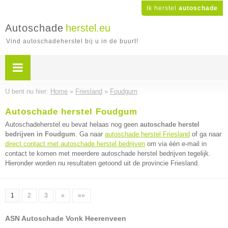
Ik herstel
autoschade
Autoschade
herstel.eu
Vind autoschadeherstel bij u in de buurt!
U bent nu hier:
Home
»
Friesland
»
Foudgum
Autoschade herstel Foudgum
Autoschadeherstel.eu bevat helaas nog geen
autoschade herstel
bedrijven in Foudgum
. Ga naar
autoschade herstel Friesland
of ga naar
direct contact met autoschade herstel bedrijven
om via één e-mail in
contact te komen met meerdere autoschade herstel bedrijven tegelijk.
Hieronder worden nu resultaten getoond uit de provincie Friesland.
1
2
3
»
»»
ASN Autoschade Vonk Heerenveen