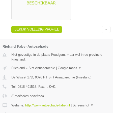
BEKIJK VOLLEDIG PROFIEL
Richard Faber Autoschade
Niet gevestigd in de plaats Foudgum, maar wel in de provincie
Friesland.
Friesland
»
Sint Annaparochie
|
Google maps
▼
De Wissel 17D
,
9076 PT
Sint Annaparochie
(
Friesland
)
Tel:
0518-491515
, Fax:
-
, KvK:
-
E-mailadres onbekend
Website:
http://www.autoschade-faber.nl
|
Screenshot
▼