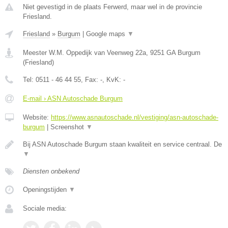
Niet gevestigd in de plaats Ferwerd, maar wel in de provincie
Friesland.
Friesland
»
Burgum
|
Google maps
▼
Meester W.M. Oppedijk van Veenweg 22a
,
9251 GA
Burgum
(
Friesland
)
Tel:
0511 - 46 44 55
, Fax:
-
, KvK:
-
E-mail › ASN Autoschade Burgum
Website:
https://www.asnautoschade.nl/vestiging/asn-autoschade-
burgum
|
Screenshot
▼
Bij ASN Autoschade Burgum staan kwaliteit en service centraal. De
▼
Diensten onbekend
Openingstijden
▼
Sociale media: