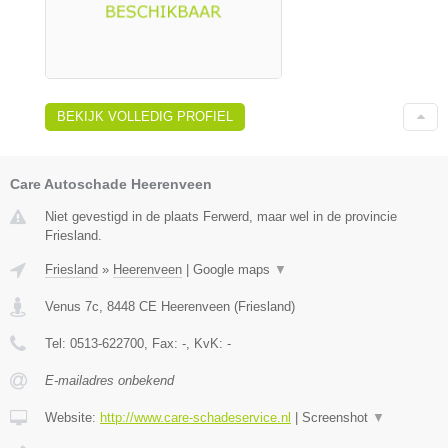
BEKIJK VOLLEDIG PROFIEL
Care Autoschade Heerenveen
Niet gevestigd in de plaats Ferwerd, maar wel in de provincie
Friesland.
Friesland
»
Heerenveen
|
Google maps
▼
Venus 7c
,
8448 CE
Heerenveen
(
Friesland
)
Tel:
0513-622700
, Fax:
-
, KvK:
-
E-mailadres onbekend
Website:
http://www.care-schadeservice.nl
|
Screenshot
▼