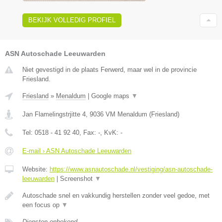
BEKIJK VOLLEDIG PROFIEL
ASN Autoschade Leeuwarden
Niet gevestigd in de plaats Ferwerd, maar wel in de provincie
Friesland.
Friesland
»
Menaldum
|
Google maps
▼
Jan Flamelingstrjitte 4
,
9036 VM
Menaldum
(
Friesland
)
Tel:
0518 - 41 92 40
, Fax:
-
, KvK:
-
E-mail › ASN Autoschade Leeuwarden
Website:
https://www.asnautoschade.nl/vestiging/asn-autoschade-
leeuwarden
|
Screenshot
▼
Autoschade snel en vakkundig herstellen zonder veel gedoe, met
een focus op
▼
Diensten onbekend