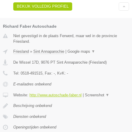
BEKIJK VOLLEDIG PROFIEL
Richard Faber Autoschade
Niet gevestigd in de plaats Ferwerd, maar wel in de provincie
Friesland.
Friesland
»
Sint Annaparochie
|
Google maps
▼
De Wissel 17D
,
9076 PT
Sint Annaparochie
(
Friesland
)
Tel:
0518-491515
, Fax:
-
, KvK:
-
E-mailadres onbekend
Website:
http://www.autoschade-faber.nl
|
Screenshot
▼
Beschrijving onbekend
Diensten onbekend
Openingstijden onbekend