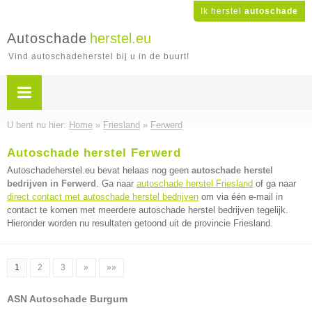
Ik herstel
autoschade
Autoschade
herstel.eu
Vind autoschadeherstel bij u in de buurt!
U bent nu hier:
Home
»
Friesland
»
Ferwerd
Autoschade herstel Ferwerd
Autoschadeherstel.eu bevat helaas nog geen
autoschade herstel
bedrijven in Ferwerd
. Ga naar
autoschade herstel Friesland
of ga naar
direct contact met autoschade herstel bedrijven
om via één e-mail in
contact te komen met meerdere autoschade herstel bedrijven tegelijk.
Hieronder worden nu resultaten getoond uit de provincie Friesland.
1
2
3
»
»»
ASN Autoschade Burgum