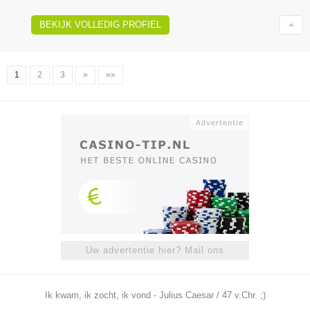
BEKIJK VOLLEDIG PROFIEL
1
2
3
»
»»
Uw advertentie hier? Mail ons
Ik kwam, ik zocht, ik vond - Julius Caesar / 47 v.Chr. ;)