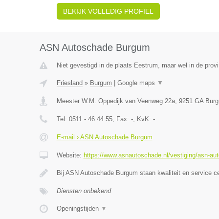
BEKIJK VOLLEDIG PROFIEL
ASN Autoschade Burgum
Niet gevestigd in de plaats Eestrum, maar wel in de provi
Friesland
»
Burgum
|
Google maps
▼
Meester W.M. Oppedijk van Veenweg 22a
,
9251 GA
Bur
Tel:
0511 - 46 44 55
, Fax:
-
, KvK:
-
E-mail › ASN Autoschade Burgum
Website:
https://www.asnautoschade.nl/vestiging/asn-a
Bij ASN Autoschade Burgum staan kwaliteit en service c
Diensten onbekend
Openingstijden
▼