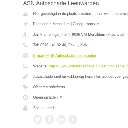
ASN Autoschade Leeuwarden
Niet gevestigd in de plaats Eestrum, maar wel in de provi
Friesland
»
Menaldum
|
Google maps
▼
Jan Flamelingstrjitte 4
,
9036 VM
Menaldum
(
Friesland
)
Tel:
0518 - 41 92 40
, Fax:
-
, KvK:
-
E-mail › ASN Autoschade Leeuwarden
Website:
https://www.asnautoschade.nl/vestiging/asn-au
Autoschade snel en vakkundig herstellen zonder veel ge
Diensten onbekend
Openingstijden
▼
Sociale media: