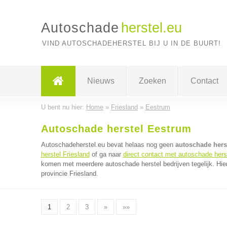
Autoschade
herstel.eu
VIND AUTOSCHADEHERSTEL BIJ U IN DE BUURT!
Nieuws
Zoeken
Contact
U bent nu hier:
Home
»
Friesland
»
Eestrum
Autoschade herstel Eestrum
Autoschadeherstel.eu bevat helaas nog geen
autoschade hers
herstel Friesland
of ga naar
direct contact met autoschade herst
komen met meerdere autoschade herstel bedrijven tegelijk. Hie
provincie Friesland.
1
2
3
»
»»