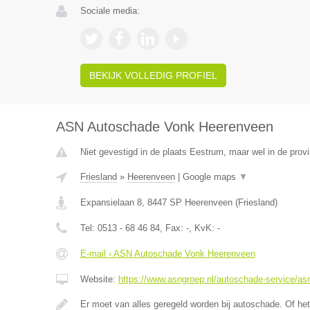
Sociale media:
BEKIJK VOLLEDIG PROFIEL
ASN Autoschade Vonk Heerenveen
Niet gevestigd in de plaats Eestrum, maar wel in de provi
Friesland
»
Heerenveen
|
Google maps
▼
Expansielaan 8
,
8447 SP
Heerenveen
(
Friesland
)
Tel:
0513 - 68 46 84
, Fax:
-
, KvK:
-
E-mail › ASN Autoschade Vonk Heerenveen
Website:
https://www.asngroep.nl/autoschade-service/a
Er moet van alles geregeld worden bij autoschade. Of het