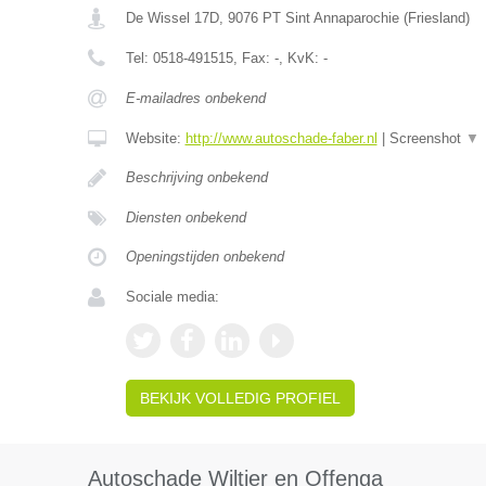
De Wissel 17D
,
9076 PT
Sint Annaparochie
(
Friesland
)
Tel:
0518-491515
, Fax:
-
, KvK:
-
E-mailadres onbekend
Website:
http://www.autoschade-faber.nl
|
Screenshot
▼
Beschrijving onbekend
Diensten onbekend
Openingstijden onbekend
Sociale media:
BEKIJK VOLLEDIG PROFIEL
Autoschade Wiltjer en Offenga