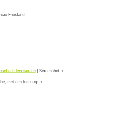
ncie Friesland.
toschade-leeuwarden
|
Screenshot
▼
doe, met een focus op
▼