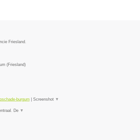
ncie Friesland.
gum
(
Friesland
)
utoschade-burgum
|
Screenshot
▼
entraal. De
▼