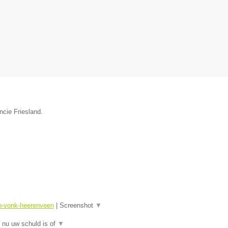
ncie Friesland.
sn-vonk-heerenveen
|
Screenshot
▼
 nu uw schuld is of
▼