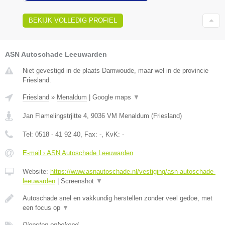
BEKIJK VOLLEDIG PROFIEL
ASN Autoschade Leeuwarden
Niet gevestigd in de plaats Damwoude, maar wel in de provincie
Friesland.
Friesland
»
Menaldum
|
Google maps
▼
Jan Flamelingstrjitte 4
,
9036 VM
Menaldum
(
Friesland
)
Tel:
0518 - 41 92 40
, Fax:
-
, KvK:
-
E-mail › ASN Autoschade Leeuwarden
Website:
https://www.asnautoschade.nl/vestiging/asn-autoschade-
leeuwarden
|
Screenshot
▼
Autoschade snel en vakkundig herstellen zonder veel gedoe, met
een focus op
▼
Diensten onbekend