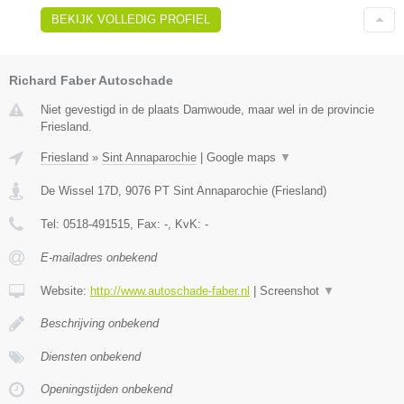
BEKIJK VOLLEDIG PROFIEL
Richard Faber Autoschade
Niet gevestigd in de plaats Damwoude, maar wel in de provincie
Friesland.
Friesland
»
Sint Annaparochie
|
Google maps
▼
De Wissel 17D
,
9076 PT
Sint Annaparochie
(
Friesland
)
Tel:
0518-491515
, Fax:
-
, KvK:
-
E-mailadres onbekend
Website:
http://www.autoschade-faber.nl
|
Screenshot
▼
Beschrijving onbekend
Diensten onbekend
Openingstijden onbekend