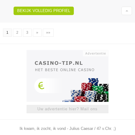
BEKIJK VOLLEDIG PROFIEL
1
2
3
»
»»
Uw advertentie hier? Mail ons
Ik kwam, ik zocht, ik vond - Julius Caesar / 47 v.Chr. ;)