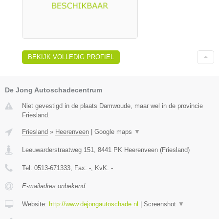
BEKIJK VOLLEDIG PROFIEL
De Jong Autoschadecentrum
Niet gevestigd in de plaats Damwoude, maar wel in de provincie
Friesland.
Friesland
»
Heerenveen
|
Google maps
▼
Leeuwarderstraatweg 151
,
8441 PK
Heerenveen
(
Friesland
)
Tel:
0513-671333
, Fax:
-
, KvK:
-
E-mailadres onbekend
Website:
http://www.dejongautoschade.nl
|
Screenshot
▼