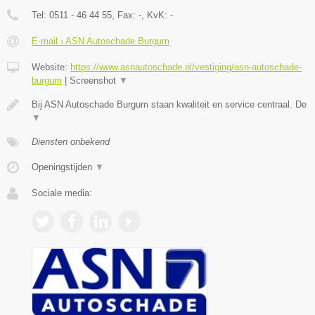
Tel:
0511 - 46 44 55
, Fax:
-
, KvK:
-
E-mail › ASN Autoschade Burgum
Website:
https://www.asnautoschade.nl/vestiging/asn-autoschade-
burgum
|
Screenshot
▼
Bij ASN Autoschade Burgum staan kwaliteit en service centraal. De
▼
Diensten onbekend
Openingstijden
▼
Sociale media: