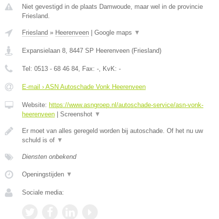
Niet gevestigd in de plaats Damwoude, maar wel in de provincie
Friesland.
Friesland
»
Heerenveen
|
Google maps
▼
Expansielaan 8
,
8447 SP
Heerenveen
(
Friesland
)
Tel:
0513 - 68 46 84
, Fax:
-
, KvK:
-
E-mail › ASN Autoschade Vonk Heerenveen
Website:
https://www.asngroep.nl/autoschade-service/asn-vonk-
heerenveen
|
Screenshot
▼
Er moet van alles geregeld worden bij autoschade. Of het nu uw
schuld is of
▼
Diensten onbekend
Openingstijden
▼
Sociale media: