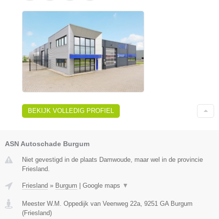
BEKIJK VOLLEDIG PROFIEL
ASN Autoschade Burgum
Niet gevestigd in de plaats Damwoude, maar wel in de provincie
Friesland.
Friesland
»
Burgum
|
Google maps
▼
Meester W.M. Oppedijk van Veenweg 22a
,
9251 GA
Burgum
(
Friesland
)