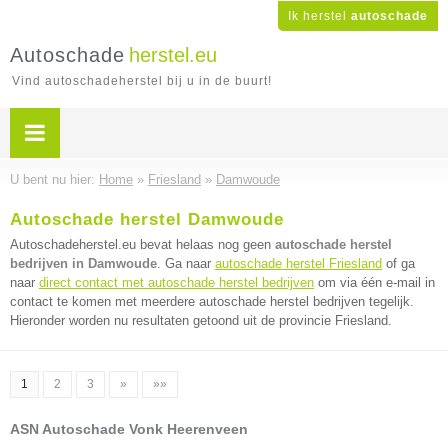
Ik herstel
autoschade
Autoschade
herstel.eu
Vind autoschadeherstel bij u in de buurt!
U bent nu hier:
Home
»
Friesland
»
Damwoude
Autoschade herstel Damwoude
Autoschadeherstel.eu bevat helaas nog geen
autoschade herstel
bedrijven in Damwoude
. Ga naar
autoschade herstel Friesland
of ga
naar
direct contact met autoschade herstel bedrijven
om via één e-mail in
contact te komen met meerdere autoschade herstel bedrijven tegelijk.
Hieronder worden nu resultaten getoond uit de provincie Friesland.
1
2
3
»
»»
ASN Autoschade Vonk Heerenveen