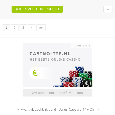
BEKIJK VOLLEDIG PROFIEL
1
2
3
»
»»
Uw advertentie hier? Mail ons
Ik kwam, ik zocht, ik vond - Julius Caesar / 47 v.Chr. ;)