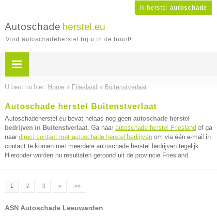
Ik herstel
autoschade
Autoschade
herstel.eu
Vind autoschadeherstel bij u in de buurt!
U bent nu hier:
Home
»
Friesland
»
Buitenstverlaat
Autoschade herstel Buitenstverlaat
Autoschadeherstel.eu bevat helaas nog geen
autoschade herstel
bedrijven in Buitenstverlaat
. Ga naar
autoschade herstel Friesland
of ga
naar
direct contact met autoschade herstel bedrijven
om via één e-mail in
contact te komen met meerdere autoschade herstel bedrijven tegelijk.
Hieronder worden nu resultaten getoond uit de provincie Friesland.
1
2
3
»
»»
ASN Autoschade Leeuwarden