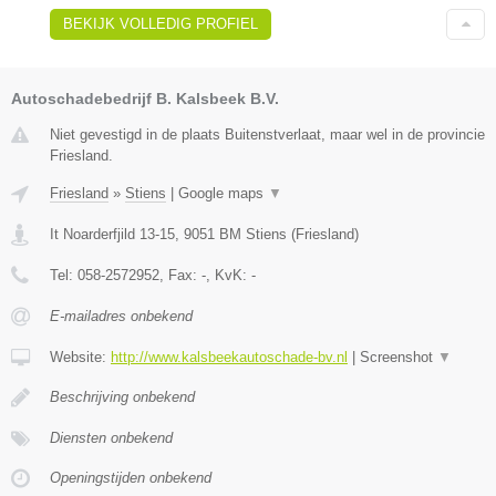
BEKIJK VOLLEDIG PROFIEL
Autoschadebedrijf B. Kalsbeek B.V.
Niet gevestigd in de plaats Buitenstverlaat, maar wel in de provincie
Friesland.
Friesland
»
Stiens
|
Google maps
▼
It Noarderfjild 13-15
,
9051 BM
Stiens
(
Friesland
)
Tel:
058-2572952
, Fax:
-
, KvK:
-
E-mailadres onbekend
Website:
http://www.kalsbeekautoschade-bv.nl
|
Screenshot
▼
Beschrijving onbekend
Diensten onbekend
Openingstijden onbekend