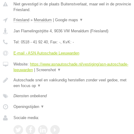
Niet gevestigd in de plaats Buitenstverlaat, maar wel in de provincie
Friesland.
Friesland
»
Menaldum
|
Google maps
▼
Jan Flamelingstrjitte 4
,
9036 VM
Menaldum
(
Friesland
)
Tel:
0518 - 41 92 40
, Fax:
-
, KvK:
-
E-mail › ASN Autoschade Leeuwarden
Website:
https://www.asnautoschade.nl/vestiging/asn-autoschade-
leeuwarden
|
Screenshot
▼
Autoschade snel en vakkundig herstellen zonder veel gedoe, met
een focus op
▼
Diensten onbekend
Openingstijden
▼
Sociale media: