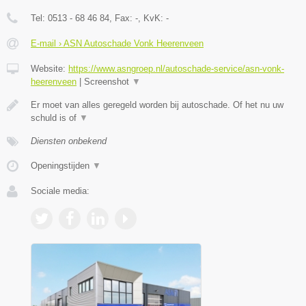
Tel:
0513 - 68 46 84
, Fax:
-
, KvK:
-
E-mail › ASN Autoschade Vonk Heerenveen
Website:
https://www.asngroep.nl/autoschade-service/asn-vonk-
heerenveen
|
Screenshot
▼
Er moet van alles geregeld worden bij autoschade. Of het nu uw
schuld is of
▼
Diensten onbekend
Openingstijden
▼
Sociale media: