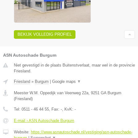
BEKIJK VOLLEDIG PROFIEL
ASN Autoschade Burgum
Niet gevestigd in de plaats Buitenstverlaat, maar wel in de provincie
Friesland.
Friesland
»
Burgum
|
Google maps
▼
Meester W.M. Oppedijk van Veenweg 22a
,
9251 GA
Burgum
(
Friesland
)
Tel:
0511 - 46 44 55
, Fax:
-
, KvK:
-
E-mail › ASN Autoschade Burgum
Website:
https://www.asnautoschade.nl/vestiging/asn-autoschade-
burgum
|
Screenshot
▼