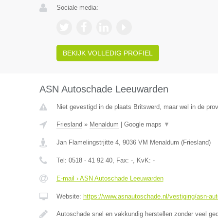
Sociale media:
BEKIJK VOLLEDIG PROFIEL
ASN Autoschade Leeuwarden
Niet gevestigd in de plaats Britswerd, maar wel in de prov
Friesland
»
Menaldum
|
Google maps
▼
Jan Flamelingstrjitte 4
,
9036 VM
Menaldum
(
Friesland
)
Tel:
0518 - 41 92 40
, Fax:
-
, KvK:
-
E-mail › ASN Autoschade Leeuwarden
Website:
https://www.asnautoschade.nl/vestiging/asn-au
Autoschade snel en vakkundig herstellen zonder veel ge