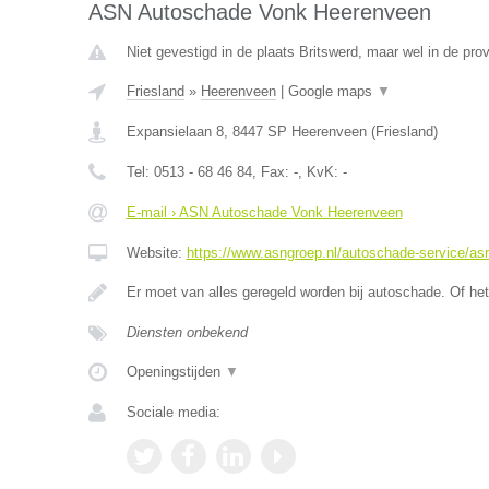
ASN Autoschade Vonk Heerenveen
Niet gevestigd in de plaats Britswerd, maar wel in de prov
Friesland
»
Heerenveen
|
Google maps
▼
Expansielaan 8
,
8447 SP
Heerenveen
(
Friesland
)
Tel:
0513 - 68 46 84
, Fax:
-
, KvK:
-
E-mail › ASN Autoschade Vonk Heerenveen
Website:
https://www.asngroep.nl/autoschade-service/a
Er moet van alles geregeld worden bij autoschade. Of het
Diensten onbekend
Openingstijden
▼
Sociale media: