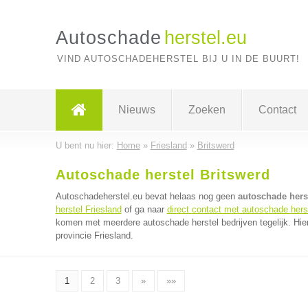
Autoschade
herstel.eu
VIND AUTOSCHADEHERSTEL BIJ U IN DE BUURT!
Nieuws
Zoeken
Contact
U bent nu hier:
Home
»
Friesland
»
Britswerd
Autoschade herstel Britswerd
Autoschadeherstel.eu bevat helaas nog geen
autoschade herst
herstel Friesland
of ga naar
direct contact met autoschade herst
komen met meerdere autoschade herstel bedrijven tegelijk. Hie
provincie Friesland.
1
2
3
»
»»