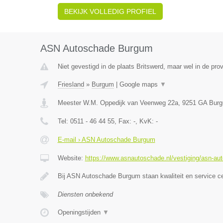
BEKIJK VOLLEDIG PROFIEL
ASN Autoschade Burgum
Niet gevestigd in de plaats Britswerd, maar wel in de prov
Friesland
»
Burgum
|
Google maps
▼
Meester W.M. Oppedijk van Veenweg 22a
,
9251 GA
Bur
Tel:
0511 - 46 44 55
, Fax:
-
, KvK:
-
E-mail › ASN Autoschade Burgum
Website:
https://www.asnautoschade.nl/vestiging/asn-a
Bij ASN Autoschade Burgum staan kwaliteit en service c
Diensten onbekend
Openingstijden
▼