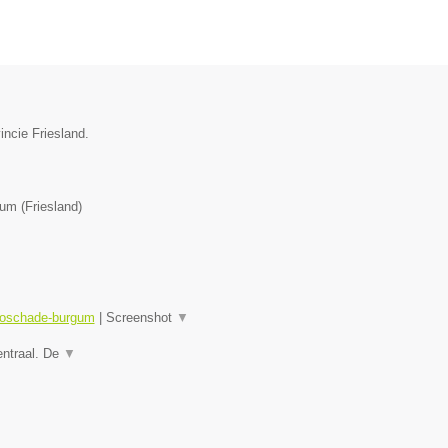
incie Friesland.
gum
(
Friesland
)
utoschade-burgum
|
Screenshot
▼
entraal. De
▼