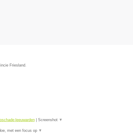
incie Friesland.
toschade-leeuwarden
|
Screenshot
▼
doe, met een focus op
▼