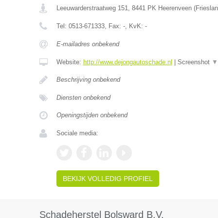
Leeuwarderstraatweg 151
,
8441 PK
Heerenveen
(
Friesla
Tel:
0513-671333
, Fax:
-
, KvK:
-
E-mailadres onbekend
Website:
http://www.dejongautoschade.nl
|
Screenshot
▼
Beschrijving onbekend
Diensten onbekend
Openingstijden onbekend
Sociale media:
BEKIJK VOLLEDIG PROFIEL
Schadeherstel Bolsward B.V.