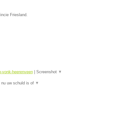
incie Friesland.
sn-vonk-heerenveen
|
Screenshot
▼
 nu uw schuld is of
▼