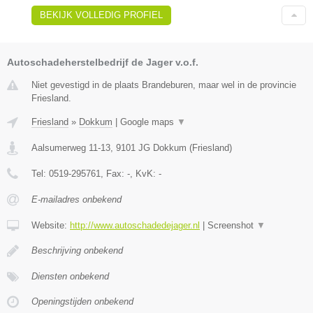
BEKIJK VOLLEDIG PROFIEL
Autoschadeherstelbedrijf de Jager v.o.f.
Niet gevestigd in de plaats Brandeburen, maar wel in de provincie
Friesland.
Friesland
»
Dokkum
|
Google maps
▼
Aalsumerweg 11-13
,
9101 JG
Dokkum
(
Friesland
)
Tel:
0519-295761
, Fax:
-
, KvK:
-
E-mailadres onbekend
Website:
http://www.autoschadedejager.nl
|
Screenshot
▼
Beschrijving onbekend
Diensten onbekend
Openingstijden onbekend