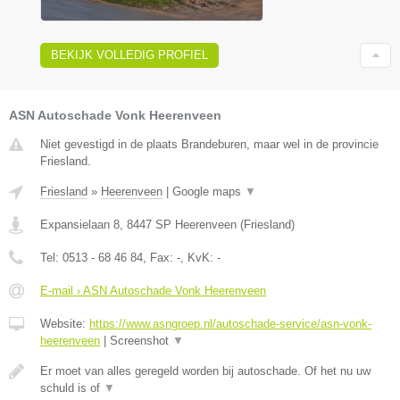
BEKIJK VOLLEDIG PROFIEL
ASN Autoschade Vonk Heerenveen
Niet gevestigd in de plaats Brandeburen, maar wel in de provincie
Friesland.
Friesland
»
Heerenveen
|
Google maps
▼
Expansielaan 8
,
8447 SP
Heerenveen
(
Friesland
)
Tel:
0513 - 68 46 84
, Fax:
-
, KvK:
-
E-mail › ASN Autoschade Vonk Heerenveen
Website:
https://www.asngroep.nl/autoschade-service/asn-vonk-
heerenveen
|
Screenshot
▼
Er moet van alles geregeld worden bij autoschade. Of het nu uw
schuld is of
▼