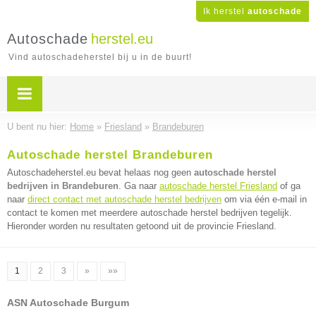
Ik herstel
autoschade
Autoschade
herstel.eu
Vind autoschadeherstel bij u in de buurt!
U bent nu hier:
Home
»
Friesland
»
Brandeburen
Autoschade herstel Brandeburen
Autoschadeherstel.eu bevat helaas nog geen
autoschade herstel
bedrijven in Brandeburen
. Ga naar
autoschade herstel Friesland
of ga
naar
direct contact met autoschade herstel bedrijven
om via één e-mail in
contact te komen met meerdere autoschade herstel bedrijven tegelijk.
Hieronder worden nu resultaten getoond uit de provincie Friesland.
1
2
3
»
»»
ASN Autoschade Burgum