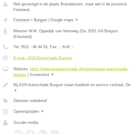
Niet gevestigd in de plaats Brandeburen, maar wel in de provincie
Friesland.
Friesland
»
Burgum
|
Google maps
▼
Meester W.M. Oppedijk van Veenweg 22a
,
9251 GA
Burgum
(
Friesland
)
Tel:
0511 - 46 44 55
, Fax:
-
, KvK:
-
E-mail › ASN Autoschade Burgum
Website:
https://www.asnautoschade.nl/vestiging/asn-autoschade-
burgum
|
Screenshot
▼
Bij ASN Autoschade Burgum staan kwaliteit en service centraal. De
▼
Diensten onbekend
Openingstijden
▼
Sociale media: