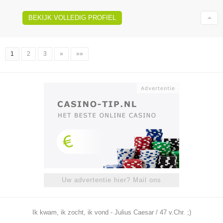
BEKIJK VOLLEDIG PROFIEL
1
2
3
»
»»
Uw advertentie hier? Mail ons
Ik kwam, ik zocht, ik vond - Julius Caesar / 47 v.Chr. ;)