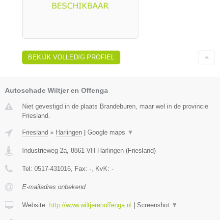
BEKIJK VOLLEDIG PROFIEL
Autoschade Wiltjer en Offenga
Niet gevestigd in de plaats Brandeburen, maar wel in de provincie
Friesland.
Friesland
»
Harlingen
|
Google maps
▼
Industrieweg 2a
,
8861 VH
Harlingen
(
Friesland
)
Tel:
0517-431016
, Fax:
-
, KvK:
-
E-mailadres onbekend
Website:
http://www.wiltjerenoffenga.nl
|
Screenshot
▼