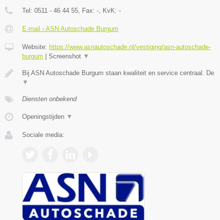
Tel:
0511 - 46 44 55
, Fax:
-
, KvK:
-
E-mail › ASN Autoschade Burgum
Website:
https://www.asnautoschade.nl/vestiging/asn-autoschade-
burgum
|
Screenshot
▼
Bij ASN Autoschade Burgum staan kwaliteit en service centraal. De
▼
Diensten onbekend
Openingstijden
▼
Sociale media: