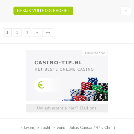
BEKIJK VOLLEDIG PROFIEL
1
2
3
»
»»
Uw advertentie hier? Mail ons
Ik kwam, ik zocht, ik vond - Julius Caesar / 47 v.Chr. ;)