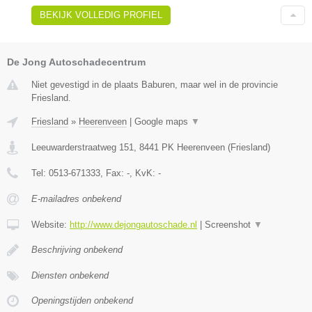
BEKIJK VOLLEDIG PROFIEL
De Jong Autoschadecentrum
Niet gevestigd in de plaats Baburen, maar wel in de provincie
Friesland.
Friesland
»
Heerenveen
|
Google maps
▼
Leeuwarderstraatweg 151
,
8441 PK
Heerenveen
(
Friesland
)
Tel:
0513-671333
, Fax:
-
, KvK:
-
E-mailadres onbekend
Website:
http://www.dejongautoschade.nl
|
Screenshot
▼
Beschrijving onbekend
Diensten onbekend
Openingstijden onbekend