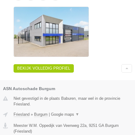
BEKIJK VOLLEDIG PROFIEL
ASN Autoschade Burgum
Niet gevestigd in de plaats Baburen, maar wel in de provincie
Friesland.
Friesland
»
Burgum
|
Google maps
▼
Meester W.M. Oppedijk van Veenweg 22a
,
9251 GA
Burgum
(
Friesland
)