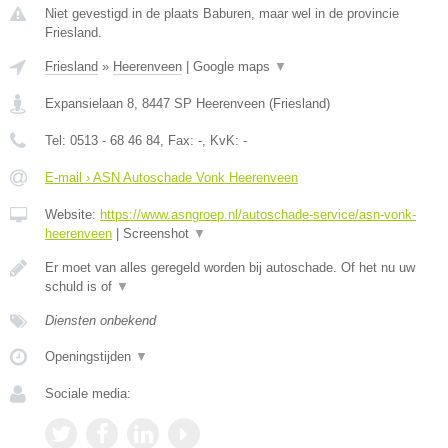
Niet gevestigd in de plaats Baburen, maar wel in de provincie
Friesland.
Friesland
»
Heerenveen
|
Google maps
▼
Expansielaan 8
,
8447 SP
Heerenveen
(
Friesland
)
Tel:
0513 - 68 46 84
, Fax:
-
, KvK:
-
E-mail › ASN Autoschade Vonk Heerenveen
Website:
https://www.asngroep.nl/autoschade-service/asn-vonk-
heerenveen
|
Screenshot
▼
Er moet van alles geregeld worden bij autoschade. Of het nu uw
schuld is of
▼
Diensten onbekend
Openingstijden
▼
Sociale media: