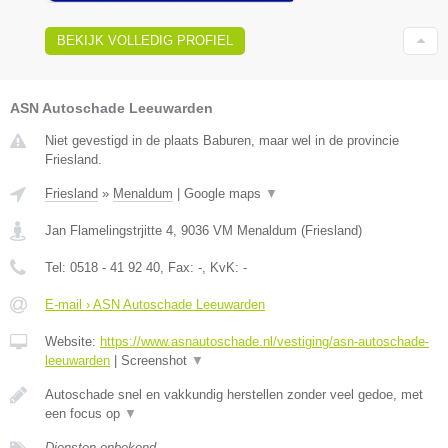
BEKIJK VOLLEDIG PROFIEL
ASN Autoschade Leeuwarden
Niet gevestigd in de plaats Baburen, maar wel in de provincie
Friesland.
Friesland
»
Menaldum
|
Google maps
▼
Jan Flamelingstrjitte 4
,
9036 VM
Menaldum
(
Friesland
)
Tel:
0518 - 41 92 40
, Fax:
-
, KvK:
-
E-mail › ASN Autoschade Leeuwarden
Website:
https://www.asnautoschade.nl/vestiging/asn-autoschade-
leeuwarden
|
Screenshot
▼
Autoschade snel en vakkundig herstellen zonder veel gedoe, met
een focus op
▼
Diensten onbekend