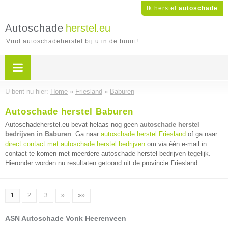
Ik herstel
autoschade
Autoschade
herstel.eu
Vind autoschadeherstel bij u in de buurt!
U bent nu hier:
Home
»
Friesland
»
Baburen
Autoschade herstel Baburen
Autoschadeherstel.eu bevat helaas nog geen
autoschade herstel
bedrijven in Baburen
. Ga naar
autoschade herstel Friesland
of ga naar
direct contact met autoschade herstel bedrijven
om via één e-mail in
contact te komen met meerdere autoschade herstel bedrijven tegelijk.
Hieronder worden nu resultaten getoond uit de provincie Friesland.
1
2
3
»
»»
ASN Autoschade Vonk Heerenveen