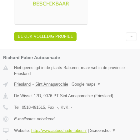
BEKIJK VOLLEDIG PROFIEL
Richard Faber Autoschade
Niet gevestigd in de plaats Baburen, maar wel in de provincie
Friesland.
Friesland
»
Sint Annaparochie
|
Google maps
▼
De Wissel 17D
,
9076 PT
Sint Annaparochie
(
Friesland
)
Tel:
0518-491515
, Fax:
-
, KvK:
-
E-mailadres onbekend
Website:
http://www.autoschade-faber.nl
|
Screenshot
▼