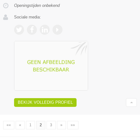
Openingstijden onbekend
Sociale media:
BEKIJK VOLLEDIG PROFIEL
««
«
1
2
3
»
»»