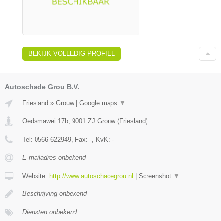
BEKIJK VOLLEDIG PROFIEL
Autoschade Grou B.V.
Friesland
»
Grouw
|
Google maps
▼
Oedsmawei 17b
,
9001 ZJ
Grouw
(
Friesland
)
Tel:
0566-622949
, Fax:
-
, KvK:
-
E-mailadres onbekend
Website:
http://www.autoschadegrou.nl
|
Screenshot
▼
Beschrijving onbekend
Diensten onbekend