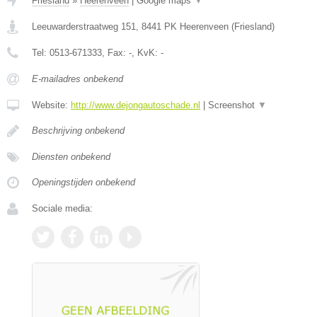
Friesland
»
Heerenveen
|
Google maps
▼
Leeuwarderstraatweg 151
,
8441 PK
Heerenveen
(
Friesland
)
Tel:
0513-671333
, Fax:
-
, KvK:
-
E-mailadres onbekend
Website:
http://www.dejongautoschade.nl
|
Screenshot
▼
Beschrijving onbekend
Diensten onbekend
Openingstijden onbekend
Sociale media: