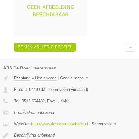
BEKIJK VOLLEDIG PROFIEL
ABS De Boer Heerenveen
Friesland
»
Heerenveen
|
Google maps
▼
Pluto 8
,
8448 CM
Heerenveen
(
Friesland
)
Tel:
0513-654482
, Fax:
-
, KvK:
-
E-mailadres onbekend
Website:
http://www.deboerautoschade.nl
|
Screenshot
▼
Beschrijving onbekend