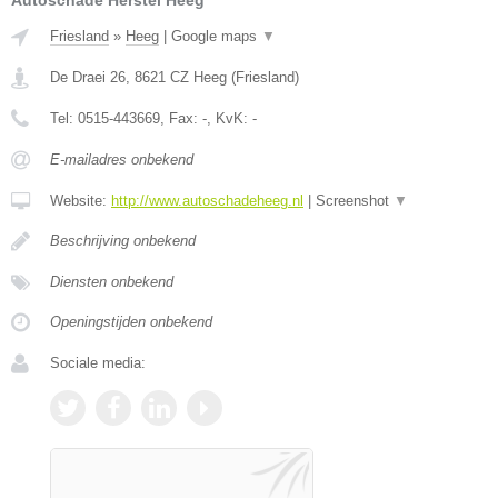
Autoschade Herstel Heeg
Friesland
»
Heeg
|
Google maps
▼
De Draei 26
,
8621 CZ
Heeg
(
Friesland
)
Tel:
0515-443669
, Fax:
-
, KvK:
-
E-mailadres onbekend
Website:
http://www.autoschadeheeg.nl
|
Screenshot
▼
Beschrijving onbekend
Diensten onbekend
Openingstijden onbekend
Sociale media: